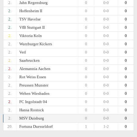
2.
Jahn Regensburg
0
0-0
0
2.
Hoffenheim II
0
0-0
0
2.
TSV Havelse
0
0-0
0
2.
VfB Stuttgart II
0
0-0
0
2.
Viktoria Koln
0
0-0
0
2.
Wurzburger Kickers
0
0-0
0
2.
Verl
0
0-0
0
2.
Saarbrucken
0
0-0
0
2.
Alemannia Aachen
0
0-0
0
2.
Rot Weiss Essen
0
0-0
0
2.
Preussen Munster
0
0-0
0
2.
Wehen Wiesbaden
0
0-0
0
2.
FC Ingolstadt 04
0
0-0
0
2.
Hansa Rostock
0
0-0
0
2.
MSV Duisburg
0
0-0
0
20.
Fortuna Duesseldorf
1
1-2
0