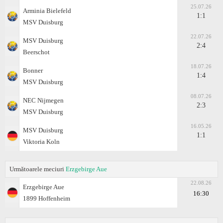
25.07.26
Arminia Bielefeld
1:1
MSV Duisburg
22.07.26
MSV Duisburg
2:4
Beerschot
18.07.26
Bonner
1:4
MSV Duisburg
08.07.26
NEC Nijmegen
2:3
MSV Duisburg
16.05.26
MSV Duisburg
1:1
Viktoria Koln
Următoarele meciuri
Erzgebirge Aue
22.08.26
Erzgebirge Aue
16:30
1899 Hoffenheim