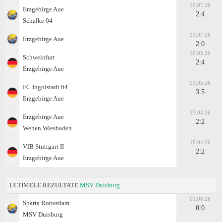
19.07.26
Erzgebirge Aue
2:4
Schalke 04
11.07.26
Erzgebirge Aue
2:0
16.05.26
Schweinfurt
2:4
Erzgebirge Aue
03.05.26
FC Ingolstadt 04
3:5
Erzgebirge Aue
25.04.26
Erzgebirge Aue
2:2
Wehen Wiesbaden
19.04.26
VfB Stuttgart II
2:2
Erzgebirge Aue
ULTIMELE REZULTATE
MSV Duisburg
01.08.26
Sparta Rotterdam
0:0
MSV Duisburg