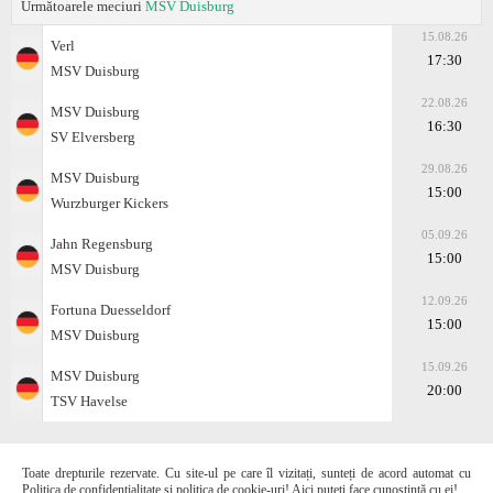
Următoarele meciuri
MSV Duisburg
15.08.26
Verl
17:30
MSV Duisburg
22.08.26
MSV Duisburg
16:30
SV Elversberg
29.08.26
MSV Duisburg
15:00
Wurzburger Kickers
05.09.26
Jahn Regensburg
15:00
MSV Duisburg
12.09.26
Fortuna Duesseldorf
15:00
MSV Duisburg
15.09.26
MSV Duisburg
20:00
TSV Havelse
Toate drepturile rezervate. Cu site-ul pe care îl vizitați, sunteți de acord automat cu
Politica de confidențialitate și politica de cookie-uri! Aici puteți face cunoștință cu ei!