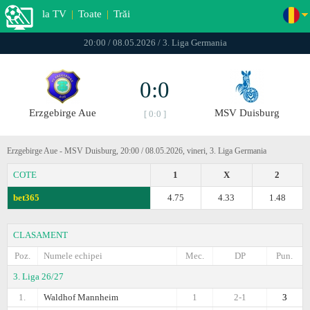
la TV
|
Toate
|
Trăi
20:00 / 08.05.2026 / 3. Liga Germania
0:0
Erzgebirge Aue
MSV Duisburg
[ 0:0 ]
Erzgebirge Aue - MSV Duisburg, 20:00 / 08.05.2026, vineri, 3. Liga Germania
COTE
1
X
2
bet365
4.75
4.33
1.48
CLASAMENT
Poz.
Numele echipei
Mec.
DP
Pun.
3. Liga 26/27
1.
Waldhof Mannheim
1
2-1
3