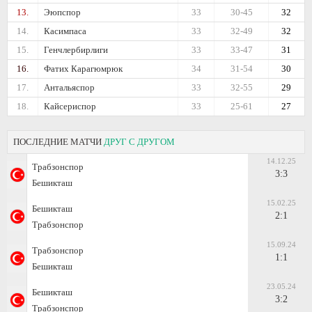
13.
Эюпспор
33
30-45
32
14.
Касимпаса
33
32-49
32
15.
Генчлербирлиги
33
33-47
31
16.
Фатих Карагюмрюк
34
31-54
30
17.
Антальяспор
33
32-55
29
18.
Кайсериспор
33
25-61
27
ПОСЛЕДНИЕ МАТЧИ
ДРУГ С ДРУГОМ
14.12.25
Трабзонспор
3:3
Бешикташ
15.02.25
Бешикташ
2:1
Трабзонспор
15.09.24
Трабзонспор
1:1
Бешикташ
23.05.24
Бешикташ
3:2
Трабзонспор