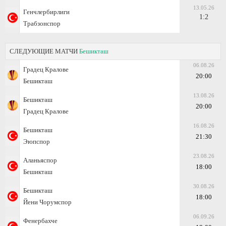
13.05.26
Генчлербирлиги
1:2
Трабзонспор
СЛЕДУЮЩИЕ МАТЧИ
Бешикташ
06.08.26
Градец Кралове
20:00
Бешикташ
13.08.26
Бешикташ
20:00
Градец Кралове
16.08.26
Бешикташ
21:30
Эюпспор
23.08.26
Аланьяспор
18:00
Бешикташ
30.08.26
Бешикташ
18:00
Йени Чорумспор
06.09.26
Фенербахче