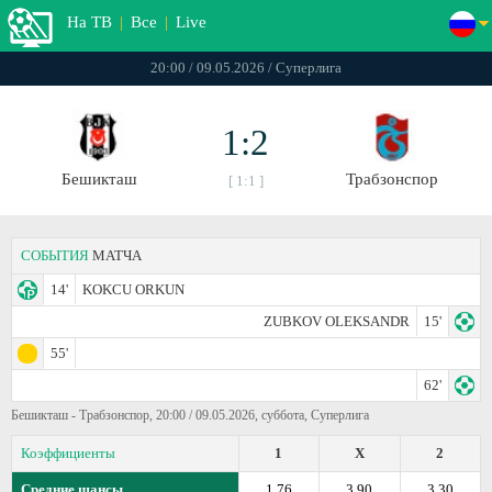
На ТВ
|
Все
|
Live
20:00 / 09.05.2026 / Суперлига
1:2
Бешикташ
Трабзонспор
[ 1:1 ]
СОБЫТИЯ
МАТЧА
14'
KOKCU ORKUN
ZUBKOV OLEKSANDR
15'
55'
62'
Бешикташ - Трабзонспор, 20:00 / 09.05.2026, суббота, Суперлига
Коэффициенты
1
X
2
Средние шансы
1.76
3.90
3.30