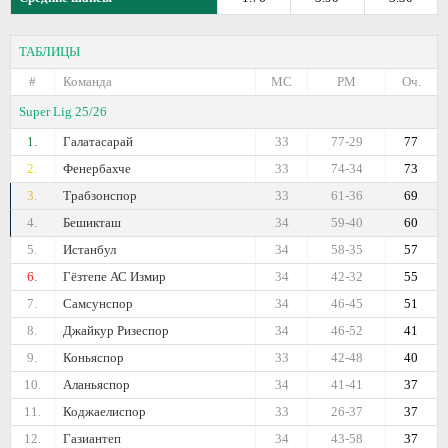
ТАБЛИЦЫ
#
Команда
МС
РМ
Оч.
Super Lig 25/26
1.
Галатасарай
33
77-29
77
2.
Фенербахче
33
74-34
73
3.
Трабзонспор
33
61-36
69
4.
Бешикташ
34
59-40
60
5.
Истанбул
34
58-35
57
6.
Гёзтепе АС Измир
34
42-32
55
7.
Самсунспор
34
46-45
51
8.
Джайкур Ризеспор
34
46-52
41
9.
Коньяспор
33
42-48
40
10.
Аланьяспор
34
41-41
37
11.
Коджаелиспор
33
26-37
37
12.
Газиантеп
34
43-58
37