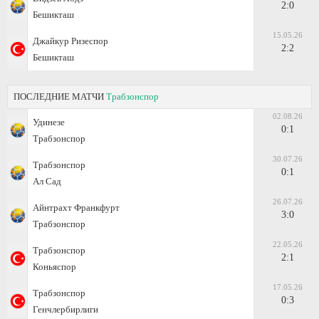
2:0
Бешикташ
15.05.26
Джайкур Ризеспор
2:2
Бешикташ
ПОСЛЕДНИЕ МАТЧИ
Трабзонспор
02.08.26
Удинезе
0:1
Трабзонспор
30.07.26
Трабзонспор
0:1
Ал Сад
26.07.26
Айнтрахт Франкфурт
3:0
Трабзонспор
22.05.26
Трабзонспор
2:1
Коньяспор
17.05.26
Трабзонспор
0:3
Генчлербирлиги