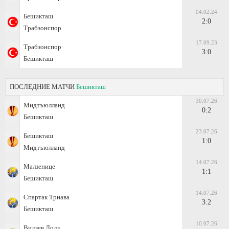
04.02.24
Бешикташ
2:0
Трабзонспор
17.09.23
Трабзонспор
3:0
Бешикташ
ПОСЛЕДНИЕ МАТЧИ
Бешикташ
30.07.26
Мидтъюлланд
0:2
Бешикташ
23.07.26
Бешикташ
1:0
Мидтъюлланд
14.07.26
Малзенице
1:1
Бешикташ
14.07.26
Спартак Трнава
3:2
Бешикташ
10.07.26
Видзев Лодз