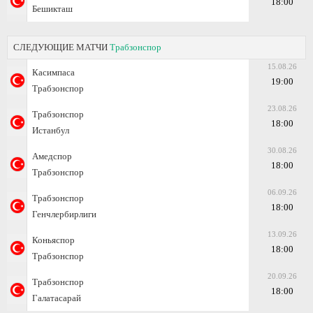
18:00
Бешикташ
СЛЕДУЮЩИЕ МАТЧИ
Трабзонспор
15.08.26
Касимпаса
19:00
Трабзонспор
23.08.26
Трабзонспор
18:00
Истанбул
30.08.26
Амедспор
18:00
Трабзонспор
06.09.26
Трабзонспор
18:00
Генчлербирлиги
13.09.26
Коньяспор
18:00
Трабзонспор
20.09.26
Трабзонспор
18:00
Галатасарай