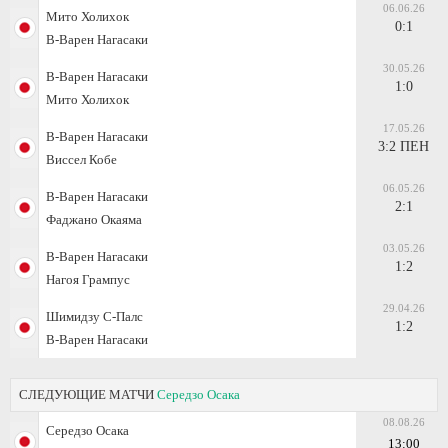
06.06.26
Мито Холихок
0:1
В-Варен Нагасаки
30.05.26
В-Варен Нагасаки
1:0
Мито Холихок
17.05.26
В-Варен Нагасаки
3:2 ПЕН
Виссел Кобе
06.05.26
В-Варен Нагасаки
2:1
Фаджано Окаяма
03.05.26
В-Варен Нагасаки
1:2
Нагоя Грампус
29.04.26
Шимидзу С-Палс
1:2
В-Варен Нагасаки
СЛЕДУЮЩИЕ МАТЧИ
Середзо Осака
08.08.26
Середзо Осака
13:00