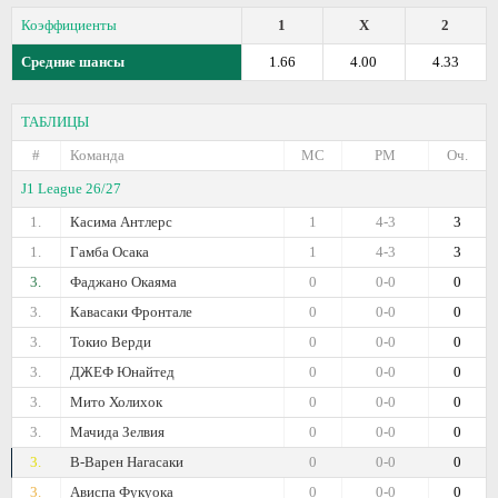
Коэффициенты
1
X
2
Средние шансы
1.66
4.00
4.33
ТАБЛИЦЫ
#
Команда
МС
РМ
Оч.
J1 League 26/27
1.
Касима Антлерс
1
4-3
3
1.
Гамба Осака
1
4-3
3
3.
Фаджано Окаяма
0
0-0
0
3.
Кавасаки Фронтале
0
0-0
0
3.
Токио Верди
0
0-0
0
3.
ДЖЕФ Юнайтед
0
0-0
0
3.
Мито Холихок
0
0-0
0
3.
Мачида Зелвия
0
0-0
0
3.
В-Варен Нагасаки
0
0-0
0
3.
Ависпа Фукуока
0
0-0
0