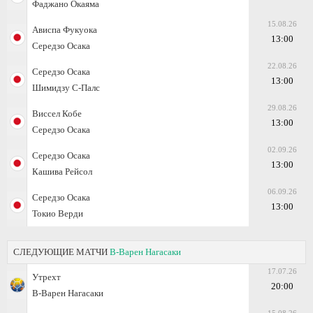
Фаджано Окаяма
15.08.26
Ависпа Фукуока
13:00
Середзо Осака
22.08.26
Середзо Осака
13:00
Шимидзу С-Палс
29.08.26
Виссел Кобе
13:00
Середзо Осака
02.09.26
Середзо Осака
13:00
Кашива Рейсол
06.09.26
Середзо Осака
13:00
Токио Верди
СЛЕДУЮЩИЕ МАТЧИ
В-Варен Нагасаки
17.07.26
Утрехт
20:00
В-Варен Нагасаки