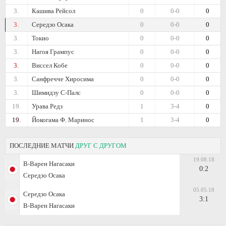
3.
Кашива Рейсол
0
0-0
0
3.
Середзо Осака
0
0-0
0
3.
Токио
0
0-0
0
3.
Нагоя Грампус
0
0-0
0
3.
Виссел Кобе
0
0-0
0
3.
Санфречче Хиросима
0
0-0
0
3.
Шимидзу С-Палс
0
0-0
0
19.
Урава Редз
1
3-4
0
19.
Йокогама Ф. Маринос
1
3-4
0
ПОСЛЕДНИЕ МАТЧИ
ДРУГ С ДРУГОМ
19.08.18
В-Варен Нагасаки
0:2
Середзо Осака
05.05.18
Середзо Осака
3:1
В-Варен Нагасаки