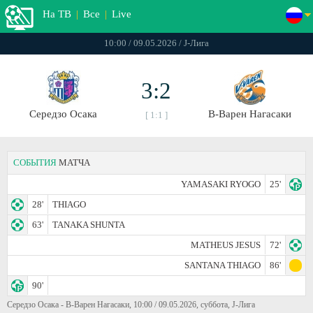
На ТВ
|
Все
|
Live
10:00 / 09.05.2026 / J-Лига
3:2
Середзо Осака
В-Варен Нагасаки
[ 1:1 ]
СОБЫТИЯ
МАТЧА
YAMASAKI RYOGO
25'
28'
THIAGO
63'
TANAKA SHUNTA
MATHEUS JESUS
72'
SANTANA THIAGO
86'
90'
Середзо Осака - В-Варен Нагасаки, 10:00 / 09.05.2026, суббота, J-Лига