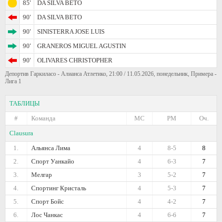
85'
DA SILVA BETO
90'
DA SILVA BETO
90'
SINISTERRA JOSE LUIS
90'
GRANEROS MIGUEL AGUSTIN
90'
OLIVARES CHRISTOPHER
Депортив Гаркиласо - Алианса Атлетико, 21:00 / 11.05.2026, понедельник, Примера -
Лига 1
ТАБЛИЦЫ
#
Команда
МС
РМ
Оч.
Clausura
1.
Альянса Лима
4
8-5
8
2.
Спорт Уанкайо
4
6-3
7
3.
Мелгар
3
5-2
7
4.
Спортинг Кристаль
4
5-3
7
5.
Спорт Бойс
4
4-2
7
6.
Лос Чанкас
4
6-6
7