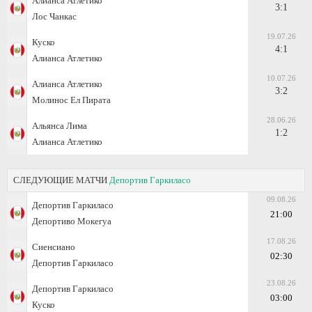
Алианса Атлетико
3:1
Лос Чанкас
19.07.26
Куско
4:1
Алианса Атлетико
10.07.26
Алианса Атлетико
3:2
Молинос Ел Пирата
28.06.26
Альянса Лима
1:2
Алианса Атлетико
СЛЕДУЮЩИЕ МАТЧИ
Депортив Гаркиласо
09.08.26
Депортив Гаркиласо
21:00
Депортиво Мокегуа
17.08.26
Сиенсиано
02:30
Депортив Гаркиласо
23.08.26
Депортив Гаркиласо
03:00
Куско