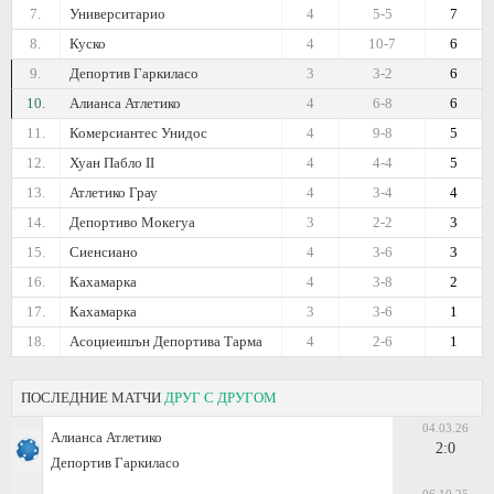
7.
Университарио
4
5-5
7
8.
Куско
4
10-7
6
9.
Депортив Гаркиласо
3
3-2
6
10.
Алианса Атлетико
4
6-8
6
11.
Комерсиантес Унидос
4
9-8
5
12.
Хуан Пабло II
4
4-4
5
13.
Атлетико Грау
4
3-4
4
14.
Депортиво Мокегуа
3
2-2
3
15.
Сиенсиано
4
3-6
3
16.
Кахамарка
4
3-8
2
17.
Кахамарка
3
3-6
1
18.
Асоциеишън Депортива Тарма
4
2-6
1
ПОСЛЕДНИЕ МАТЧИ
ДРУГ С ДРУГОМ
04.03.26
Алианса Атлетико
2:0
Депортив Гаркиласо