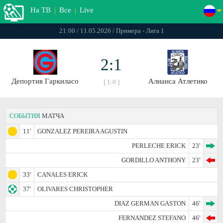
На ТВ
|
Все
|
Live
21:00 / 11.05.2026 / Примера - Лига 1
2:1
Депортив Гаркиласо
Алианса Атлетико
[ 1:0 ]
СОБЫТИЯ
МАТЧА
11'
GONZALEZ PEREIRA AGUSTIN
PERLECHE ERICK
23'
GORDILLO ANTHONY
23'
33'
CANALES ERICK
37'
OLIVARES CHRISTOPHER
DIAZ GERMAN GASTON
46'
FERNANDEZ STEFANO
46'