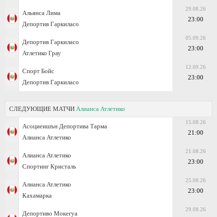
29.08.26
Альянса Лима
23:00
Депортив Гаркиласо
05.09.26
Депортив Гаркиласо
23:00
Атлетико Грау
12.09.26
Спорт Бойс
23:00
Депортив Гаркиласо
СЛЕДУЮЩИЕ МАТЧИ
Алианса Атлетико
15.08.26
Асоциеишън Депортива Тарма
21:00
Алианса Атлетико
21.08.26
Алианса Атлетико
23:00
Спортинг Кристаль
25.08.26
Алианса Атлетико
23:00
Кахамарка
29.08.26
Депортиво Мокегуа