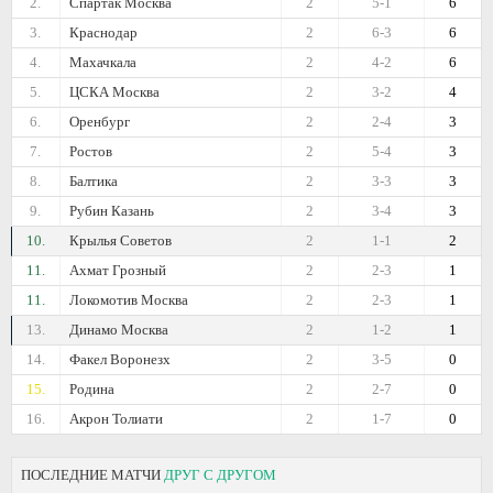
2.
Спартак Москва
2
5-1
6
3.
Краснодар
2
6-3
6
4.
Махачкала
2
4-2
6
5.
ЦСКА Москва
2
3-2
4
6.
Оренбург
2
2-4
3
7.
Ростов
2
5-4
3
8.
Балтика
2
3-3
3
9.
Рубин Казань
2
3-4
3
10.
Крылья Советов
2
1-1
2
11.
Ахмат Грозный
2
2-3
1
11.
Локомотив Москва
2
2-3
1
13.
Динамо Москва
2
1-2
1
14.
Факел Воронезх
2
3-5
0
15.
Родина
2
2-7
0
16.
Акрон Толиати
2
1-7
0
ПОСЛЕДНИЕ МАТЧИ
ДРУГ С ДРУГОМ