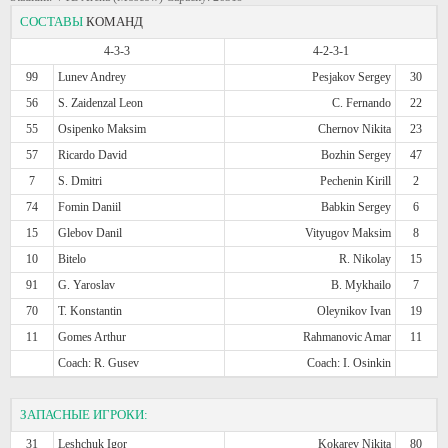
СОСТАВЫ
КОМАНД
4-3-3
4-2-3-1
99
Lunev Andrey
Pesjakov Sergey
30
56
S. Zaidenzal Leon
C. Fernando
22
55
Osipenko Maksim
Chernov Nikita
23
57
Ricardo David
Bozhin Sergey
47
7
S. Dmitri
Pechenin Kirill
2
74
Fomin Daniil
Babkin Sergey
6
15
Glebov Danil
Vityugov Maksim
8
10
Bitelo
R. Nikolay
15
91
G. Yaroslav
B. Mykhailo
7
70
T. Konstantin
Oleynikov Ivan
19
11
Gomes Arthur
Rahmanovic Amar
11
Coach: R. Gusev
Coach: I. Osinkin
ЗАПАСНЫЕ ИГРОКИ:
31
Leshchuk Igor
Kokarev Nikita
80