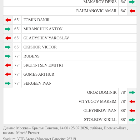
MAKAROV DENIS
64'
RAHMANOVIC AMAR
64'
65'
FOMIN DANIIL
65'
MIRANCHUK ANTON
65'
GLADYSHEV YAROSLAV
65'
OKISHOR VICTOR
77'
RUBENS
77'
SKOPINTSEV DMITRI
77'
GOMES ARTHUR
77'
SERGEEV IVAN
OROZ DOMINIK
78'
VITYUGOV MAKSIM
78'
OLEYNIKOV IVAN
88'
STOLBOV KIRILL
88'
Динамо Москва - Крылья Советов, 14:00 / 25.07.2026, суббота, Премьер-Лига ,
каналы: Match! Premier
Stadium: VTB Arena (Moscow) Capacity: 26319