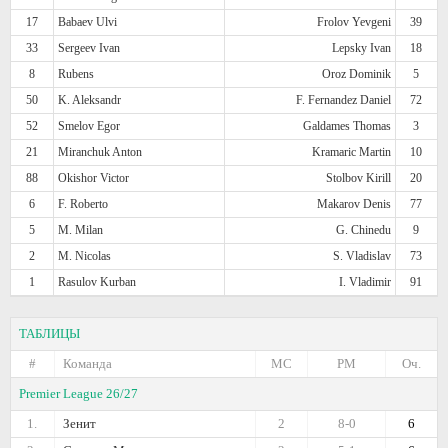
17
Babaev Ulvi
Frolov Yevgeni
39
33
Sergeev Ivan
Lepsky Ivan
18
8
Rubens
Oroz Dominik
5
50
K. Aleksandr
F. Fernandez Daniel
72
52
Smelov Egor
Galdames Thomas
3
21
Miranchuk Anton
Kramaric Martin
10
88
Okishor Victor
Stolbov Kirill
20
6
F. Roberto
Makarov Denis
77
5
M. Milan
G. Chinedu
9
2
M. Nicolas
S. Vladislav
73
1
Rasulov Kurban
I. Vladimir
91
ТАБЛИЦЫ
#
Команда
МС
РМ
Оч.
Premier League 26/27
1.
Зенит
2
8-0
6