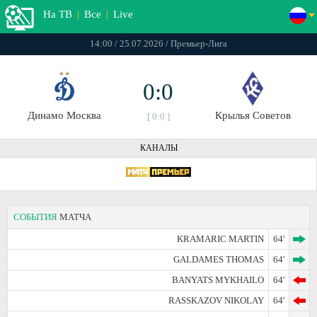
На ТВ
|
Все
|
Live
14:00 / 25.07.2026 / Премьер-Лига
0:0
Динамо Москва
Крылья Советов
[ 0:0 ]
КАНАЛЫ
СОБЫТИЯ
МАТЧА
KRAMARIC MARTIN
64'
GALDAMES THOMAS
64'
BANYATS MYKHAILO
64'
RASSKAZOV NIKOLAY
64'