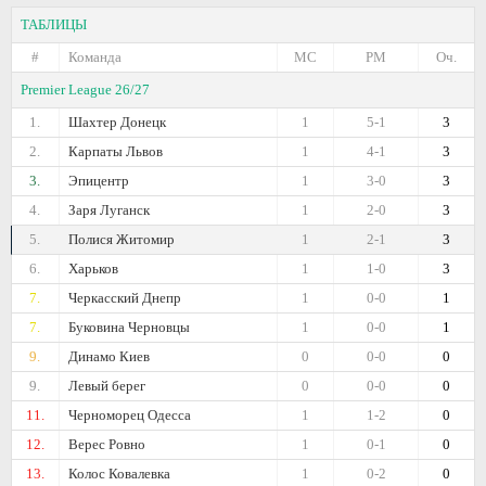
ТАБЛИЦЫ
#
Команда
МС
РМ
Оч.
Premier League 26/27
1.
Шахтер Донецк
1
5-1
3
2.
Карпаты Львов
1
4-1
3
3.
Эпицентр
1
3-0
3
4.
Заря Луганск
1
2-0
3
5.
Полися Житомир
1
2-1
3
6.
Харьков
1
1-0
3
7.
Черкасский Днепр
1
0-0
1
7.
Буковина Черновцы
1
0-0
1
9.
Динамо Киев
0
0-0
0
9.
Левый берег
0
0-0
0
11.
Черноморец Одесса
1
1-2
0
12.
Верес Ровно
1
0-1
0
13.
Колос Ковалевка
1
0-2
0