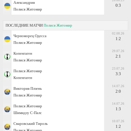
26.08.23
Александрия
0:3
Полися Житомир
ПОСЛЕДНИЕ МАТЧИ
Полися Житомир
02.08.26
Черноморец Одесса
1:2
Полися Житомир
29.07.26
Копенгаген
2:1
Полися Житомир
23.07.26
Полися Житомир
3:3
Копенгаген
14.07.26
Виктория Плзень
2:0
Полися Житомир
14.07.26
Полися Житомир
1:3
Шимидзу С-Палс
10.07.26
Сваровський Тироль
1:2
Полися Житомир