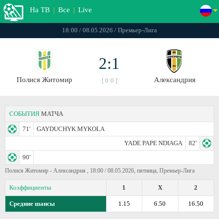
На ТВ
|
Все
|
Live
18:00 / 08.05.2026 / Премьер-Лига
2:1
Полися Житомир
Александрия
[ 0:0 ]
СОБЫТИЯ
МАТЧА
71'
GAYDUCHYK MYKOLA
YADE PAPE NDIAGA
82'
90'
Полися Житомир - Александрия , 18:00 / 08.05.2026, пятница, Премьер-Лига
Коэффициенты
1
X
2
Средние шансы
1.15
6.50
16.50