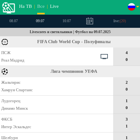
На ТВ
|
Все
|
Live
08.07
09.07
10.07
live:
(
20
)
Livescores и светильники | Футбол на 09.07.2025
FIFA Club World Cup - Полуфиналы
ПСЖ
4
0
Реал Мадрид
Лига чемпионов УЕФА
Жальгирис
2
0
Хамрун Спартанс
Лудогорец
1
0
Динамо Минск
ФКСБ
3
1
Интер Эскальдес
Шелбурн
1