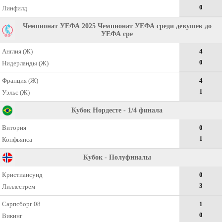
0
Линфилд
Чемпионат УЕФА 2025 Чемпионат УЕФА среди девушек до
УЕФА сре
Англия (Ж)
4
0
Нидерланды (Ж)
Франция (Ж)
4
1
Уэльс (Ж)
Кубок Нордесте - 1/4 финала
Витория
0
1
Конфьянса
Кубок - Полуфиналы
Кристиансунд
0
3
Лиллестрем
Сарпсборг 08
1
0
Викинг