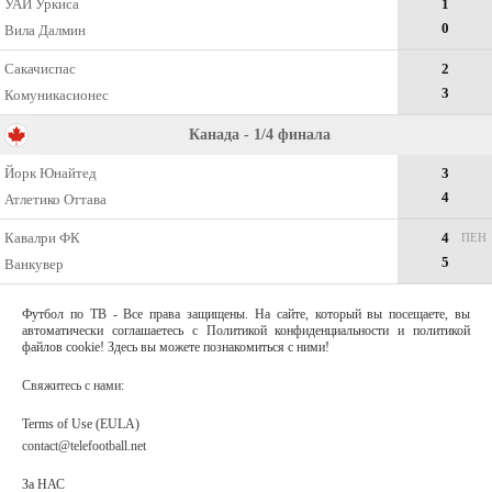
УАИ Уркиса
1
0
Вила Далмин
Сакачиспас
2
3
Комуникасионес
Канада - 1/4 финала
Йорк Юнайтед
3
4
Атлетико Оттава
Кавалри ФК
4
ПЕН
5
Ванкувер
Футбол по ТВ - Все права защищены. На сайте, который вы посещаете, вы
автоматически соглашаетесь с Политикой конфиденциальности и политикой
файлов cookie! Здесь вы можете познакомиться с ними!
Свяжитесь с нами:
Terms of Use (EULA)
contact@telefootball.net
За НАС