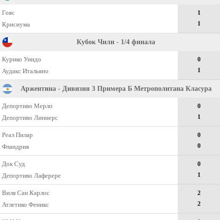
Гояс
1
1
Крисиума
Кубок Чили - 1/4 финала
Курико Унидо
0
1
Аудакс Итальяно
Аржентина - Дивизия 3 Примера Б Метрополитана Класура
Депортиво Мерло
0
1
Депортиво Линиерс
Реал Пилар
0
0
Фландрия
Док Суд
0
1
Депортиво Лаферере
Виля Сан Карлос
2
2
Атлетико Феникс