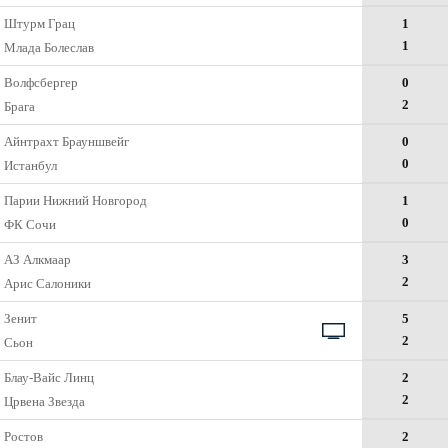
Штурм Грац
1
1
Млада Болеслав
Волфсбергер
0
2
Брага
Айнтрахт Брауншвейг
0
0
Истанбул
Парии Нижний Новгород
1
0
ФК Сочи
АЗ Алкмаар
3
2
Арис Салоники
Зенит
5
2
Сьон
Блау-Вайс Линц
2
2
Црвена Звезда
Ростов
2