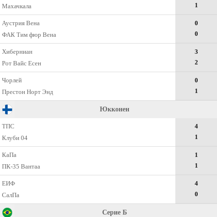
1
Махачкала
Аустрия Вена
0
0
ФАК Тим фюр Вена
Хиберниан
3
2
Рот Вайс Есен
Чорлей
0
1
Престон Норт Энд
Юкконен
ТПС
4
1
Клуби 04
КаПа
1
1
ПК-35 Вантаа
ЕИФ
4
0
СалПа
Серие Б