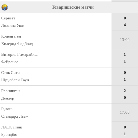
Товарищеские матчи
Серветт
0
4
Лозанна Уши
Копенгаген
13:00
Хилерод Фодболд
Витория Гимарайнш
1
1
Фейренсе
Сток Сити
0
1
Шрусбери Таун
Гронинген
2
0
Дендер
Булонь
17:00
Стандард Льеж
ЛАСК Линц
0
1
Брондбю