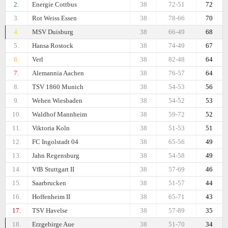
2.
Energie Cottbus
38
72-51
72
3.
Rot Weiss Essen
38
78-66
70
4.
MSV Duisburg
38
66-49
68
5.
Hansa Rostock
38
74-49
67
6.
Verl
38
82-48
64
7.
Alemannia Aachen
38
76-57
64
8.
TSV 1860 Munich
38
54-53
56
9.
Wehen Wiesbaden
38
54-52
53
10.
Waldhof Mannheim
38
59-72
52
11.
Viktoria Koln
38
51-53
51
12.
FC Ingolstadt 04
38
65-56
49
13.
Jahn Regensburg
38
54-58
49
14.
VfB Stuttgart II
38
57-69
46
15.
Saarbrucken
38
51-57
44
16.
Hoffenheim II
38
65-71
43
17.
TSV Havelse
38
57-89
35
18.
Erzgebirge Aue
38
51-70
34