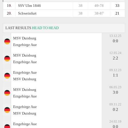
19.
SSV Ulm 1846
38
49-78
33
20.
Schweinfurt
38
38-87
21
LAST RESULTS
HEAD TO HEAD
13.12.25
MSV Duisburg
0:0
Erzgebirge Aue
12.05.24
MSV Duisburg
2:2
Erzgebirge Aue
09.12.23
Erzgebirge Aue
1:1
MSV Duisburg
06.05.23
MSV Duisburg
3:0
Erzgebirge Aue
09.11.22
Erzgebirge Aue
0:2
MSV Duisburg
24.02.19
Erzgebirge Aue
0:0