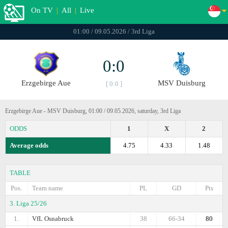
On TV
|
All
|
Live
01:00 / 09.05.2026 / 3rd Liga
0:0
Erzgebirge Aue
MSV Duisburg
[ 0:0 ]
Erzgebirge Aue - MSV Duisburg, 01:00 / 09.05.2026, saturday, 3rd Liga
ODDS
1
X
2
Average odds
4.75
4.33
1.48
TABLE
Pos.
Team name
PL
GD
Pts
3. Liga 25/26
1.
VfL Osnabruck
38
66-34
80