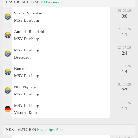
LAST RESULTS
MSV Duisburg
01.08.26
Sparta Rotterdam
0:0
MSV Duisburg
25.07.26
Arminia Bielefeld
1:1
MSV Duisburg
23.07.26
MSV Duisburg
2:4
Beerschot
18.07.26
Bonner
1:4
MSV Duisburg
08.07.26
NEC Nijmegen
2:3
MSV Duisburg
16.05.26
MSV Duisburg
1:1
Viktoria Koln
NEXT MATCHES
Erzgebirge Aue