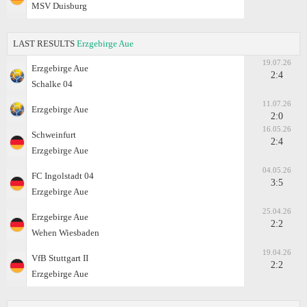
MSV Duisburg
LAST RESULTS
Erzgebirge Aue
19.07.26
Erzgebirge Aue
2:4
Schalke 04
11.07.26
Erzgebirge Aue
2:0
16.05.26
Schweinfurt
2:4
Erzgebirge Aue
04.05.26
FC Ingolstadt 04
3:5
Erzgebirge Aue
25.04.26
Erzgebirge Aue
2:2
Wehen Wiesbaden
19.04.26
VfB Stuttgart II
2:2
Erzgebirge Aue