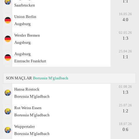
1:1
Saarbrucken
16.05.26
Union Berlin
4:0
Augsburg
02.05.26
Werder Bremen
1:3
Augsburg
25.04.26
Augsburg
1:1
Eintracht Frankfurt
SON MAÇLAR
Borussia M'gladbach
01.08.26
Hansa Rostock
1:3
Borussia M'gladbach
25.07.26
Rot Weiss Essen
1:2
Borussia M'gladbach
18.07.26
Wuppertaler
0:6
Borussia M'gladbach