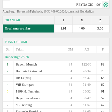
REYNA GIO
90'
Augsburg - Borussia M'gladbach, 16:30 / 09.05.2026, cumartesi̇, Bundesliga
ORANLAR
1
X
2
Ortalama oranlar
1.91
4.00
3.50
PUAN DURUMU
Sir.
Takım
OM
AG
P
Bundesliga 25/26
1.
Bayern Munich
34
122-36
89
2.
Borussia Dortmund
34
70-34
73
3.
RB Leipzig
34
66-47
65
4.
VfB Stuttgart
34
71-49
62
5.
1899 Hoffenheim
34
65-52
61
6.
Bayer Leverkusen
34
68-47
59
7.
SC Freiburg
34
51-57
47
8.
Eintracht Frankfurt
34
61-65
44