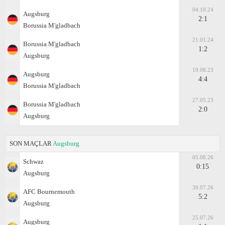
04.10.24
Augsburg
2:1
Borussia M'gladbach
21.01.24
Borussia M'gladbach
1:2
Augsburg
19.08.23
Augsburg
4:4
Borussia M'gladbach
27.05.23
Borussia M'gladbach
2:0
Augsburg
SON MAÇLAR
Augsburg
05.08.26
Schwaz
0:15
Augsburg
30.07.26
AFC Bournemouth
5:2
Augsburg
25.07.26
Augsburg