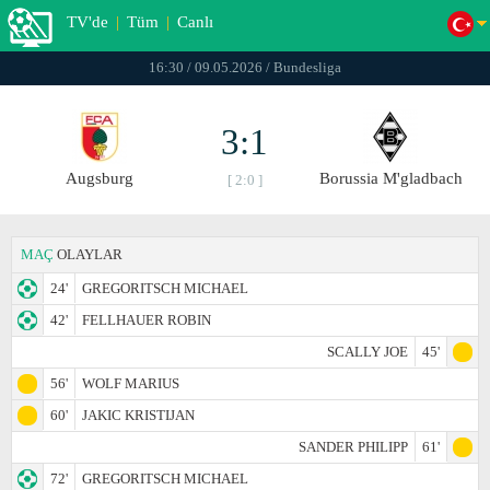
TV'de
|
Tüm
|
Canlı
16:30 / 09.05.2026 / Bundesliga
3:1
Augsburg
Borussia M'gladbach
[ 2:0 ]
MAÇ
OLAYLAR
24'
GREGORITSCH MICHAEL
42'
FELLHAUER ROBIN
SCALLY JOE
45'
56'
WOLF MARIUS
60'
JAKIC KRISTIJAN
SANDER PHILIPP
61'
72'
GREGORITSCH MICHAEL