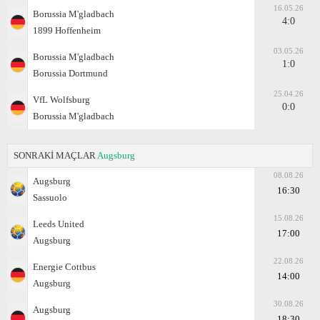
16.05.26
Borussia M'gladbach
4:0
1899 Hoffenheim
03.05.26
Borussia M'gladbach
1:0
Borussia Dortmund
25.04.26
VfL Wolfsburg
0:0
Borussia M'gladbach
SONRAKİ MAÇLAR
Augsburg
08.08.26
Augsburg
16:30
Sassuolo
15.08.26
Leeds United
17:00
Augsburg
22.08.26
Energie Cottbus
14:00
Augsburg
30.08.26
Augsburg
18:30