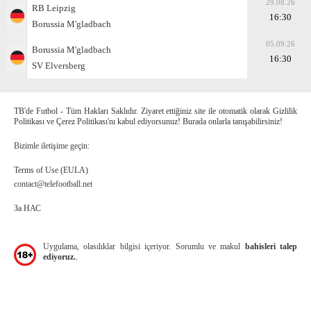
29.08.26
RB Leipzig
16:30
Borussia M'gladbach
05.09.26
Borussia M'gladbach
16:30
SV Elversberg
TB'de Futbol - Tüm Hakları Saklıdır. Ziyaret ettiğiniz site ile otomatik olarak Gizlilik
Politikası ve Çerez Politikası'nı kabul ediyorsunuz! Burada onlarla tanışabilirsiniz!
Bizimle iletişime geçin:
Terms of Use (EULA)
contact@telefootball.net
За НАС
Uygulama, olasılıklar bilgisi içeriyor. Sorumlu ve makul
bahisleri talep
ediyoruz.
.