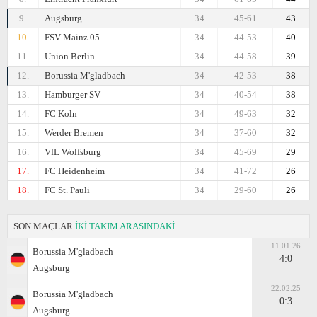
9.
Augsburg
34
45-61
43
10.
FSV Mainz 05
34
44-53
40
11.
Union Berlin
34
44-58
39
12.
Borussia M'gladbach
34
42-53
38
13.
Hamburger SV
34
40-54
38
14.
FC Koln
34
49-63
32
15.
Werder Bremen
34
37-60
32
16.
VfL Wolfsburg
34
45-69
29
17.
FC Heidenheim
34
41-72
26
18.
FC St. Pauli
34
29-60
26
SON MAÇLAR
İKİ TAKIM ARASINDAKİ
11.01.26
Borussia M'gladbach
4:0
Augsburg
22.02.25
Borussia M'gladbach
0:3
Augsburg