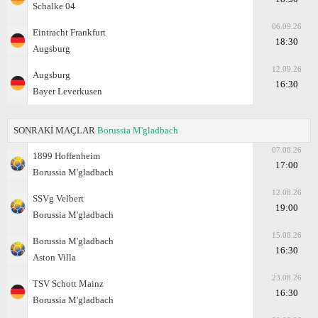
Schalke 04
06.09.26
Eintracht Frankfurt
18:30
Augsburg
12.09.26
Augsburg
16:30
Bayer Leverkusen
SONRAKİ MAÇLAR
Borussia M'gladbach
07.08.26
1899 Hoffenheim
17:00
Borussia M'gladbach
12.08.26
SSVg Velbert
19:00
Borussia M'gladbach
15.08.26
Borussia M'gladbach
16:30
Aston Villa
23.08.26
TSV Schott Mainz
16:30
Borussia M'gladbach