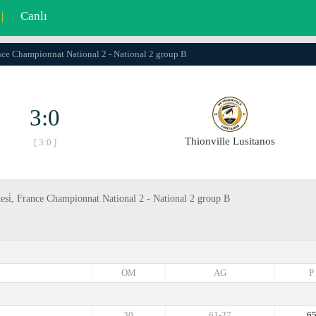
|
Canlı
nce Championnat National 2 - National 2 group B
3:0
Thionville Lusitanos
[ 3:0 ]
tesi̇, France Championnat National 2 - National 2 group B
OM
AG
P
30
61-27
6