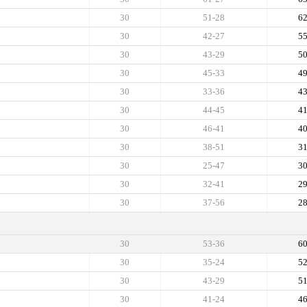
30
51-28
6
30
42-27
5
30
43-29
5
30
45-33
4
30
33-36
4
30
44-45
4
30
46-41
4
30
38-51
3
30
25-47
3
30
32-41
2
30
37-56
2
30
53-36
6
30
35-24
5
30
43-29
5
30
41-24
4