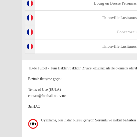
Bourg en Bresse Peronnas
Thionville Lusitanos
Concarneau
Thionville Lusitanos
TB'de Futbol - Tüm Hakları Saklıdır. Ziyaret ettiğiniz site ile otomatik olara
Bizimle iletişime geçin:
Terms of Use (EULA)
contact@football-on-tv.net
За НАС
Uygulama, olasılıklar bilgisi içeriyor. Sorumlu ve makul
bahisleri