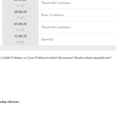
Thionville Lusitanos
21:45
29.08.26
Paris 13 Atletico
15:45
05.09.26
Thionville Lusitanos
15:45
12.09.26
Quevilly
18:00
k Gizlilik Politikası ve Çerez Politikası'nı kabul ediyorsunuz! Burada onlarla tanışabilirsiniz!
 talep ediyoruz.
.