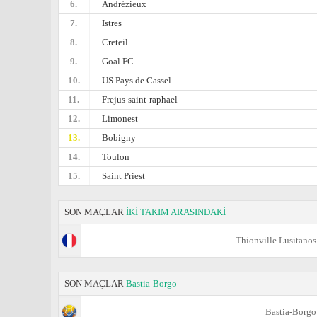
6.
Andrézieux
7.
Istres
8.
Creteil
9.
Goal FC
10.
US Pays de Cassel
11.
Frejus-saint-raphael
12.
Limonest
13.
Bobigny
14.
Toulon
15.
Saint Priest
SON MAÇLAR
İKİ TAKIM ARASINDAKİ
Thionville Lusitanos
SON MAÇLAR
Bastia-Borgo
Bastia-Borgo