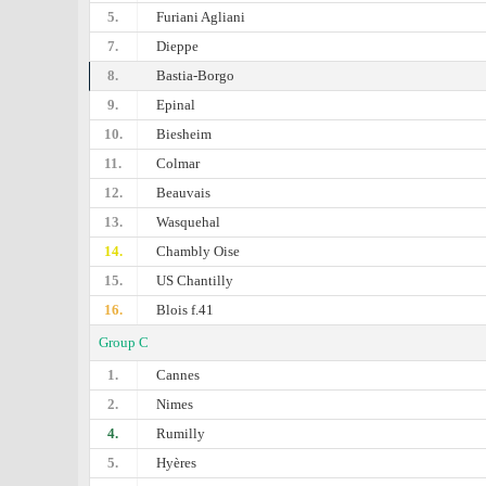
5.
Furiani Agliani
7.
Dieppe
8.
Bastia-Borgo
9.
Epinal
10.
Biesheim
11.
Colmar
12.
Beauvais
13.
Wasquehal
14.
Chambly Oise
15.
US Chantilly
16.
Blois f.41
Group C
1.
Cannes
2.
Nimes
4.
Rumilly
5.
Hyères