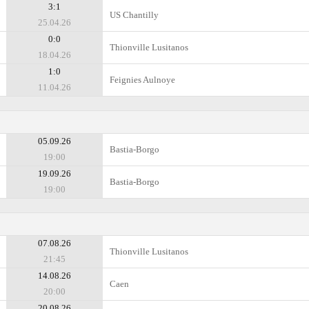
3:1
US Chantilly
25.04.26
0:0
Thionville Lusitanos
18.04.26
1:0
Feignies Aulnoye
11.04.26
05.09.26
Bastia-Borgo
19:00
19.09.26
Bastia-Borgo
19:00
07.08.26
Thionville Lusitanos
21:45
14.08.26
Caen
20:00
20.08.26