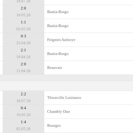
18.07.26
2:0
Bastia-Borgo
16.05.26
1:1
Bastia-Borgo
02.05.26
0:3
Feignies Aulnoye
25.04.26
2:1
Bastia-Borgo
19.04.26
2:0
Beauvais
11.04.26
2:2
Thionville Lusitanos
18.07.26
0:4
Chambly Oise
16.05.26
1:4
Bourges
02.05.26