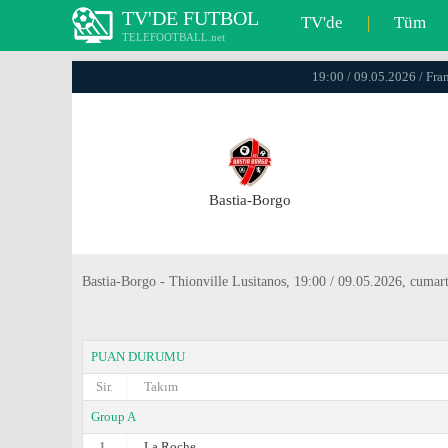
TV'DE FUTBOL
TV'de
|
Tüm
TELEFOOTBALL.net
19:00 / 09.05.2026 / Fra
Bastia-Borgo
Bastia-Borgo - Thionville Lusitanos, 19:00 / 09.05.2026, cumar
PUAN DURUMU
Sir.
Takım
Group A
1.
La Roche