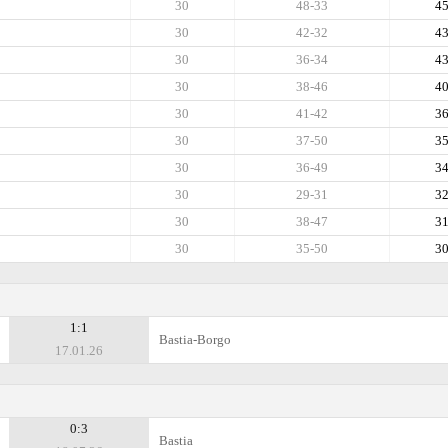
30
48-33
4
30
42-32
4
30
36-34
4
30
38-46
4
30
41-42
3
30
37-50
3
30
36-49
3
30
29-31
3
30
38-47
3
30
35-50
3
1:1
Bastia-Borgo
17.01.26
0:3
Bastia