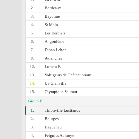
2.
Bordeaux
3.
Bayonne
4.
St Malo
5.
Les Herbiers
6.
Angoulême
7.
Dinan Lehon
8.
Avranches
12.
Lorient B
13.
Voltigeurs de Châteaubriant
14.
US Granville
15.
Olympique Saumur
Group B
1.
Thionville Lusitanos
2.
Bourges
3.
Haguenau
4.
Feignies Aulnoye