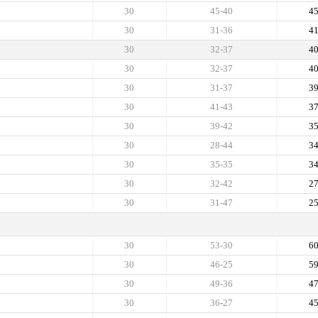
30
45-40
4
30
31-36
4
30
32-37
4
30
32-37
4
30
31-37
3
30
41-43
3
30
39-42
3
30
28-44
3
30
35-35
3
30
32-42
2
30
31-47
2
30
53-30
6
30
46-25
5
30
49-36
4
30
36-27
4