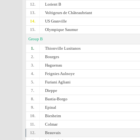
12.
Lorient B
13.
Voltigeurs de Châteaubriant
14.
US Granville
15.
Olympique Saumur
Group B
1.
Thionville Lusitanos
2.
Bourges
3.
Haguenau
4.
Feignies Aulnoye
5.
Furiani Agliani
7.
Dieppe
8.
Bastia-Borgo
9.
Epinal
10.
Biesheim
11.
Colmar
12.
Beauvais