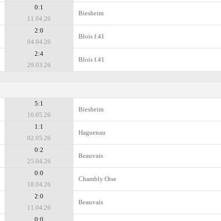
0:1
Biesheim
11.04.26
2:0
Blois f.41
04.04.26
2:4
Blois f.41
29.03.26
5:1
Biesheim
16.05.26
1:1
Haguenau
02.05.26
0:2
Beauvais
25.04.26
0:0
Chambly Oise
18.04.26
2:0
Beauvais
11.04.26
0:0