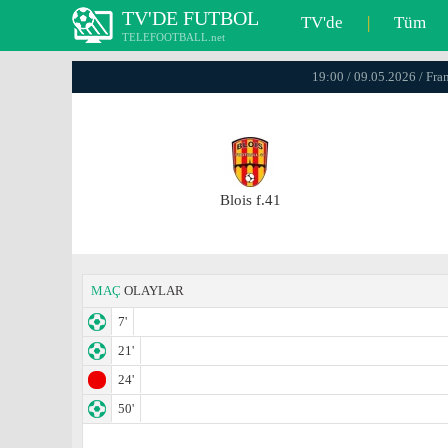
TV'DE FUTBOL
TV'de
|
Tüm
TELEFOOTBALL.net
19:00 / 09.05.2026 / Fra
Blois f.41
MAÇ
OLAYLAR
7'
21'
24'
50'