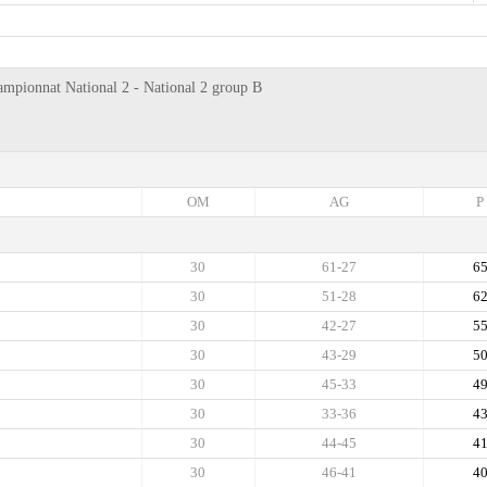
hampionnat National 2 - National 2 group B
OM
AG
P
30
61-27
6
30
51-28
6
30
42-27
5
30
43-29
5
30
45-33
4
30
33-36
4
30
44-45
4
30
46-41
4