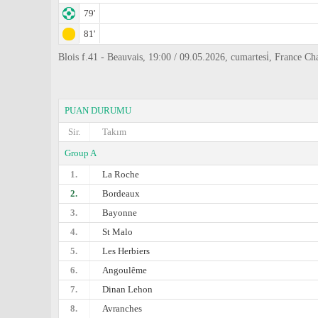
79'
81'
Blois f.41 - Beauvais, 19:00 / 09.05.2026, cumartesi̇, France C
PUAN DURUMU
Sir.
Takım
Group A
1.
La Roche
2.
Bordeaux
3.
Bayonne
4.
St Malo
5.
Les Herbiers
6.
Angoulême
7.
Dinan Lehon
8.
Avranches