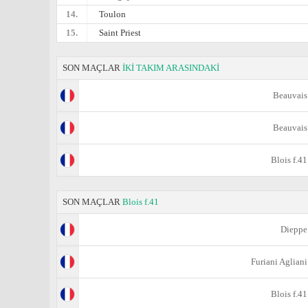
14.
Toulon
15.
Saint Priest
SON MAÇLAR
İKİ TAKIM ARASINDAKİ
Beauvais
Beauvais
Blois f.41
SON MAÇLAR
Blois f.41
Dieppe
Furiani Agliani
Blois f.41