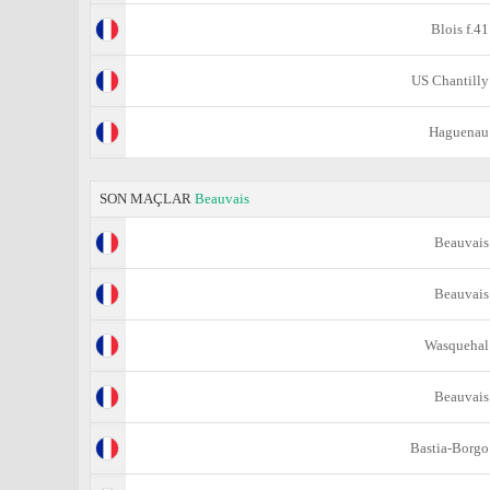
Blois f.41
US Chantilly
Haguenau
SON MAÇLAR
Beauvais
Beauvais
Beauvais
Wasquehal
Beauvais
Bastia-Borgo