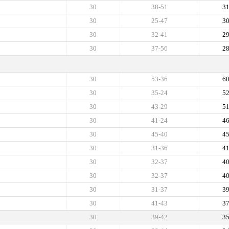
30
38-51
3
30
25-47
3
30
32-41
2
30
37-56
2
30
53-36
6
30
35-24
5
30
43-29
5
30
41-24
4
30
45-40
4
30
31-36
4
30
32-37
4
30
32-37
4
30
31-37
3
30
41-43
3
30
39-42
3