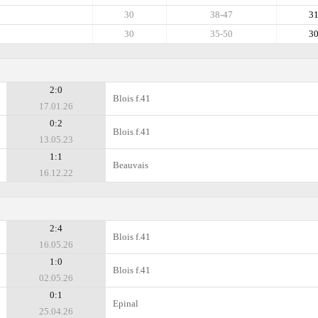
30
38-47
3
30
35-50
3
2:0
Blois f.41
17.01.26
0:2
Blois f.41
13.05.23
1:1
Beauvais
16.12.22
2:4
Blois f.41
16.05.26
1:0
Blois f.41
02.05.26
0:1
Epinal
25.04.26