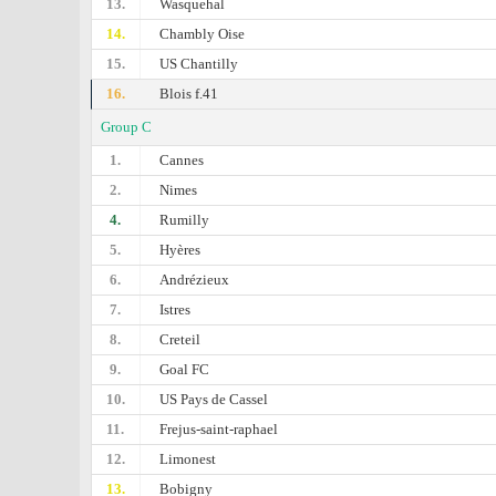
13.
Wasquehal
14.
Chambly Oise
15.
US Chantilly
16.
Blois f.41
Group C
1.
Cannes
2.
Nimes
4.
Rumilly
5.
Hyères
6.
Andrézieux
7.
Istres
8.
Creteil
9.
Goal FC
10.
US Pays de Cassel
11.
Frejus-saint-raphael
12.
Limonest
13.
Bobigny