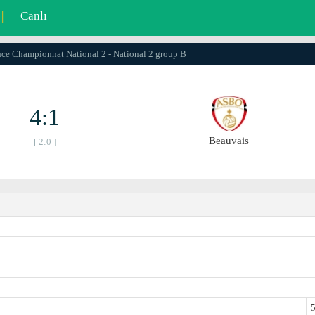
|
Canlı
nce Championnat National 2 - National 2 group B
4:1
Beauvais
[ 2:0 ]
5