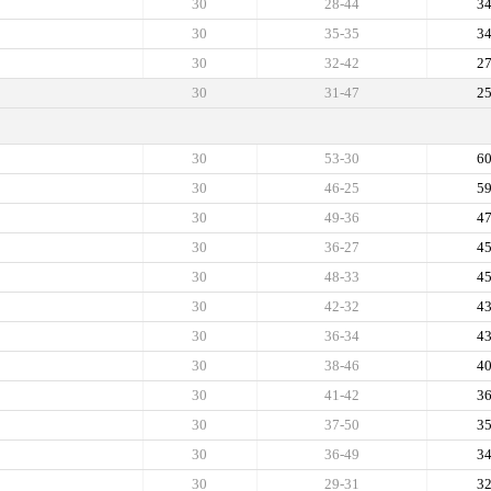
30
28-44
3
30
35-35
3
30
32-42
2
30
31-47
2
30
53-30
6
30
46-25
5
30
49-36
4
30
36-27
4
30
48-33
4
30
42-32
4
30
36-34
4
30
38-46
4
30
41-42
3
30
37-50
3
30
36-49
3
30
29-31
3