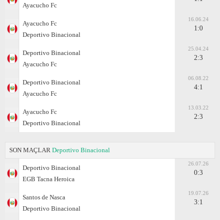
Ayacucho Fc
16.06.24
Ayacucho Fc
1:0
Deportivo Binacional
25.04.24
Deportivo Binacional
2:3
Ayacucho Fc
06.08.22
Deportivo Binacional
4:1
Ayacucho Fc
13.03.22
Ayacucho Fc
2:3
Deportivo Binacional
SON MAÇLAR
Deportivo Binacional
26.07.26
Deportivo Binacional
0:3
EGB Tacna Heroica
19.07.26
Santos de Nasca
3:1
Deportivo Binacional