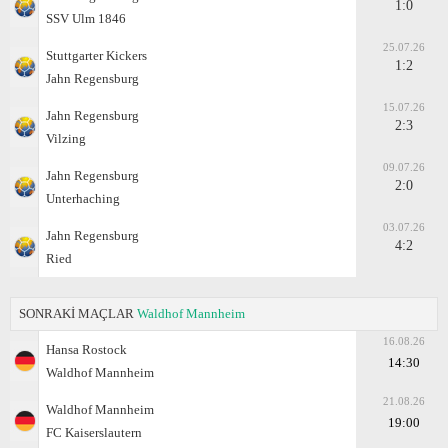
1:0
SSV Ulm 1846
25.07.26
Stuttgarter Kickers
1:2
Jahn Regensburg
15.07.26
Jahn Regensburg
2:3
Vilzing
09.07.26
Jahn Regensburg
2:0
Unterhaching
03.07.26
Jahn Regensburg
4:2
Ried
SONRAKİ MAÇLAR
Waldhof Mannheim
16.08.26
Hansa Rostock
14:30
Waldhof Mannheim
21.08.26
Waldhof Mannheim
19:00
FC Kaiserslautern