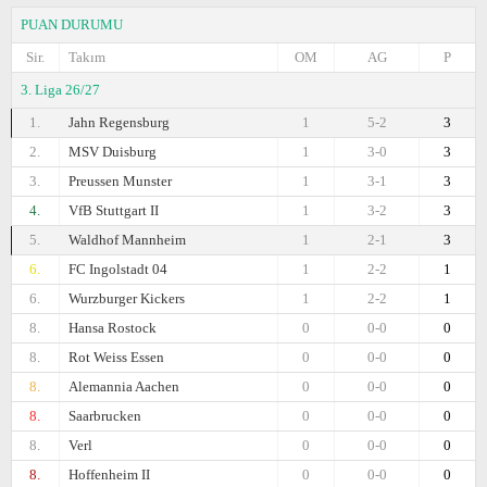
PUAN DURUMU
Sir.
Takım
OM
AG
P
3. Liga 26/27
1.
Jahn Regensburg
1
5-2
3
2.
MSV Duisburg
1
3-0
3
3.
Preussen Munster
1
3-1
3
4.
VfB Stuttgart II
1
3-2
3
5.
Waldhof Mannheim
1
2-1
3
6.
FC Ingolstadt 04
1
2-2
1
6.
Wurzburger Kickers
1
2-2
1
8.
Hansa Rostock
0
0-0
0
8.
Rot Weiss Essen
0
0-0
0
8.
Alemannia Aachen
0
0-0
0
8.
Saarbrucken
0
0-0
0
8.
Verl
0
0-0
0
8.
Hoffenheim II
0
0-0
0