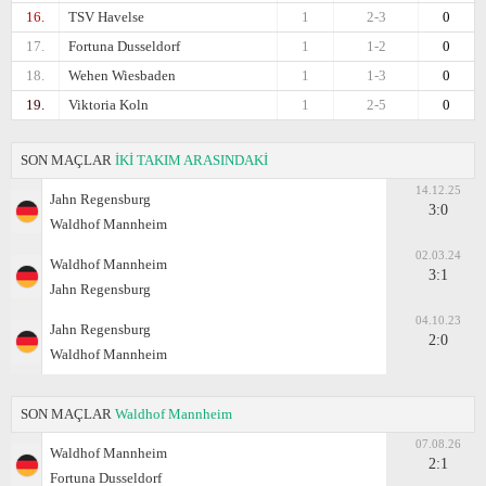
16.
TSV Havelse
1
2-3
0
17.
Fortuna Dusseldorf
1
1-2
0
18.
Wehen Wiesbaden
1
1-3
0
19.
Viktoria Koln
1
2-5
0
SON MAÇLAR
İKİ TAKIM ARASINDAKİ
14.12.25
Jahn Regensburg
3:0
Waldhof Mannheim
02.03.24
Waldhof Mannheim
3:1
Jahn Regensburg
04.10.23
Jahn Regensburg
2:0
Waldhof Mannheim
SON MAÇLAR
Waldhof Mannheim
07.08.26
Waldhof Mannheim
2:1
Fortuna Dusseldorf