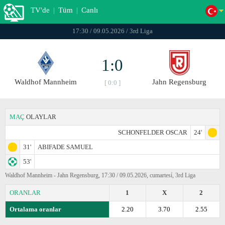
TV'de
|
Tüm
|
Canlı
17:30 / 09.05.2026 / 3rd Liga
1:0
Waldhof Mannheim
Jahn Regensburg
[ 0:0 ]
MAÇ
OLAYLAR
SCHONFELDER OSCAR
24'
31'
ABIFADE SAMUEL
53'
Waldhof Mannheim - Jahn Regensburg, 17:30 / 09.05.2026, cumartesi̇, 3rd Liga
ORANLAR
1
X
2
Ortalama oranlar
2.20
3.70
2.55