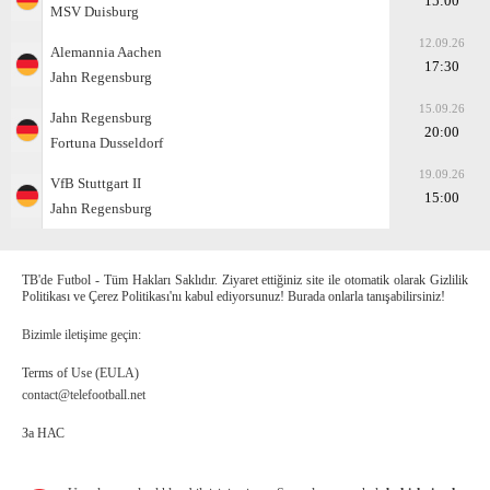
15:00
MSV Duisburg
12.09.26
Alemannia Aachen
17:30
Jahn Regensburg
15.09.26
Jahn Regensburg
20:00
Fortuna Dusseldorf
19.09.26
VfB Stuttgart II
15:00
Jahn Regensburg
TB'de Futbol - Tüm Hakları Saklıdır. Ziyaret ettiğiniz site ile otomatik olarak Gizlilik
Politikası ve Çerez Politikası'nı kabul ediyorsunuz! Burada onlarla tanışabilirsiniz!
Bizimle iletişime geçin:
Terms of Use (EULA)
contact@telefootball.net
За НАС