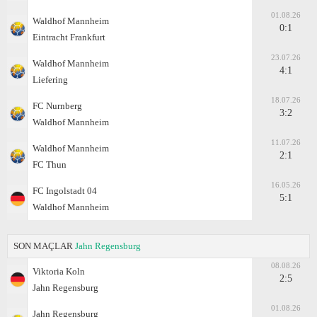
01.08.26
Waldhof Mannheim
0:1
Eintracht Frankfurt
23.07.26
Waldhof Mannheim
4:1
Liefering
18.07.26
FC Nurnberg
3:2
Waldhof Mannheim
11.07.26
Waldhof Mannheim
2:1
FC Thun
16.05.26
FC Ingolstadt 04
5:1
Waldhof Mannheim
SON MAÇLAR
Jahn Regensburg
08.08.26
Viktoria Koln
2:5
Jahn Regensburg
01.08.26
Jahn Regensburg