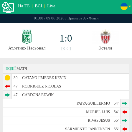
На ТБ
|
ВСІ
|
Live
01:00 / 09.06.2026 / Примера А - Фінал
1:0
Атлетико Насьонал
Эстели
[ 0:0 ]
ПОДІЇ
МАТЧ
39'
CATANO JIMENEZ KEVIN
47'
RODRIGUEZ NICOLAS
47'
CARDONA EDWIN
PAIVA GUILLERMO
54'
MURIEL LUIS
54'
RIVAS JESUS
55'
SARMIENTO JANNENSON
55'