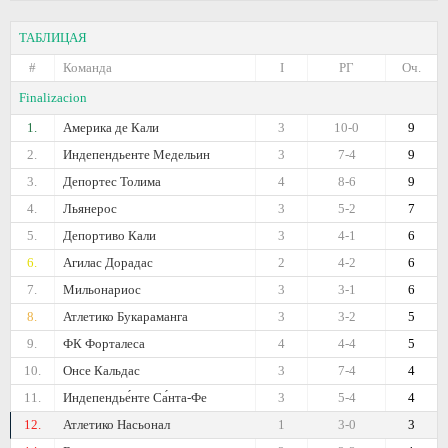
ТАБЛИЦАЯ
#
Команда
I
РГ
Оч.
Finalizacion
1.
Америка де Кали
3
10-0
9
2.
Индепендьенте Медельин
3
7-4
9
3.
Депортес Толима
4
8-6
9
4.
Льянерос
3
5-2
7
5.
Депортиво Кали
3
4-1
6
6.
Агилас Дорадас
2
4-2
6
7.
Мильонариос
3
3-1
6
8.
Атлетико Букараманга
3
3-2
5
9.
ФК Форталеса
4
4-4
5
10.
Онсе Кальдас
3
7-4
4
11.
Индепендье́нте Са́нта-Фе
3
5-4
4
12.
Атлетико Насьонал
1
3-0
3