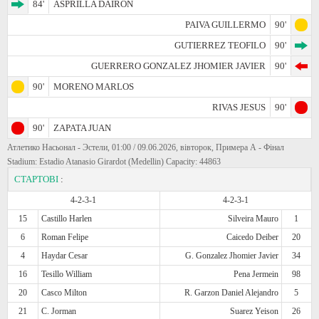
84'
ASPRILLA DAIRON
PAIVA GUILLERMO
90'
GUTIERREZ TEOFILO
90'
GUERRERO GONZALEZ JHOMIER JAVIER
90'
90'
MORENO MARLOS
RIVAS JESUS
90'
90'
ZAPATA JUAN
Атлетико Насьонал - Эстели, 01:00 / 09.06.2026, вівторок, Примера А - Фінал
Stadium: Estadio Atanasio Girardot (Medellin) Capacity: 44863
СТАРТОВІ
:
4-2-3-1
4-2-3-1
15
Castillo Harlen
Silveira Mauro
1
6
Roman Felipe
Caicedo Deiber
20
4
Haydar Cesar
G. Gonzalez Jhomier Javier
34
16
Tesillo William
Pena Jermein
98
20
Casco Milton
R. Garzon Daniel Alejandro
5
21
C. Jorman
Suarez Yeison
26