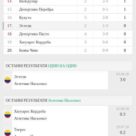
14.
Валедупар
2
2-3
1
15.
Депортиво Перейра
2
0-1
1
16.
Кукута
3
2-8
1
17.
Эстели
2
1-3
0
18.
Депортиво Пасто
4
3-9
0
19.
Хагуарес Кордоба
3
0-6
0
20.
Бояка Чико
2
0-9
0
ОСТАННІ РЕЗУЛЬТАТИ
ОДИН НА ОДИН
03.06.26
Эстели
3:0
Атлетико Насьонал
ОСТАННІ РЕЗУЛЬТАТИ
Атлетико Насьонал
02.08.26
Хагуарес Кордоба
0:3
Атлетико Насьонал
29.07.26
Тигрес
0:2