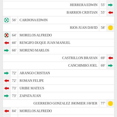
HERRERA EDWIN
55'
BARRIOS CRISTIAN
55'
56'
CARDONA EDWIN
RIOS JUAN DAVID
58'
64'
MORELOS ALFREDO
66'
RENGIFO DUQUE JUAN MANUEL
66'
MORENO MARLOS
CASTRILLON BRAYAN
69'
CANCHIMBO JOEL
69'
72'
ARANGO CRISTIAN
72'
ROMAN FELIPE
73'
URIBE MATEUS
73'
ZAPATA JUAN
GUERRERO GONZALEZ JHOMIER JAVIER
77'
84'
MORELOS ALFREDO