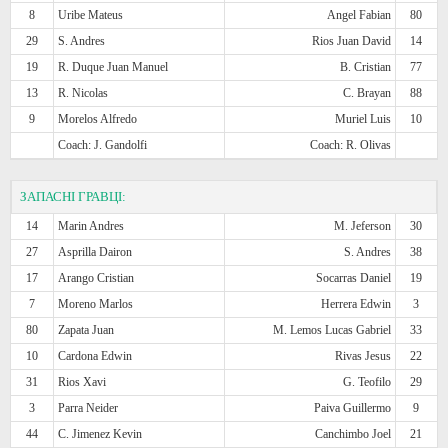
8
Uribe Mateus
Angel Fabian
80
29
S. Andres
Rios Juan David
14
19
R. Duque Juan Manuel
B. Cristian
77
13
R. Nicolas
C. Brayan
88
9
Morelos Alfredo
Muriel Luis
10
Coach: J. Gandolfi
Coach: R. Olivas
ЗАПАСНІ ГРАВЦІ:
14
Marin Andres
M. Jeferson
30
27
Asprilla Dairon
S. Andres
38
17
Arango Cristian
Socarras Daniel
19
7
Moreno Marlos
Herrera Edwin
3
80
Zapata Juan
M. Lemos Lucas Gabriel
33
10
Cardona Edwin
Rivas Jesus
22
31
Rios Xavi
G. Teofilo
29
3
Parra Neider
Paiva Guillermo
9
44
C. Jimenez Kevin
Canchimbo Joel
21