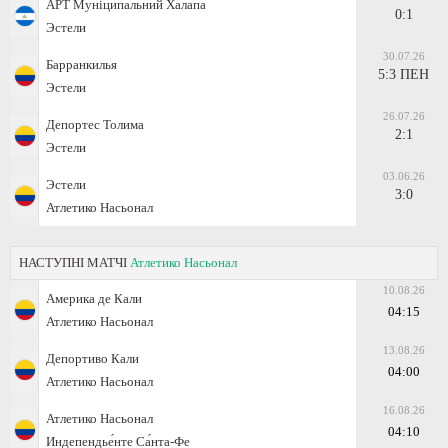
АРТ Муніципальний Халапа
0:1
Эстели
30.07.26
Барранкилья
5:3 ПЕН
Эстели
26.07.26
Депортес Толима
2:1
Эстели
03.06.26
Эстели
3:0
Атлетико Насьонал
НАСТУПНІ МАТЧІ
Атлетико Насьонал
10.08.26
Америка де Кали
04:15
Атлетико Насьонал
13.08.26
Депортиво Кали
04:00
Атлетико Насьонал
16.08.26
Атлетико Насьонал
04:10
Индепендье́нте Са́нта-Фе