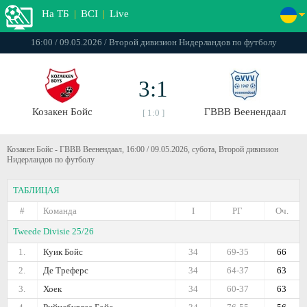
На ТБ
|
ВСІ
|
Live
16:00 / 09.05.2026 / Второй дивизион Нидерландов по футболу
3:1
Козакен Бойс
ГВВВ Веенендаал
[ 1:0 ]
Козакен Бойс - ГВВВ Веенендаал, 16:00 / 09.05.2026, субота, Второй дивизион
Нидерландов по футболу
ТАБЛИЦАЯ
#
Команда
I
РГ
Оч.
Tweede Divisie 25/26
1.
Куик Бойс
34
69-35
66
2.
Де Треферс
34
64-37
63
3.
Хоек
34
60-37
63