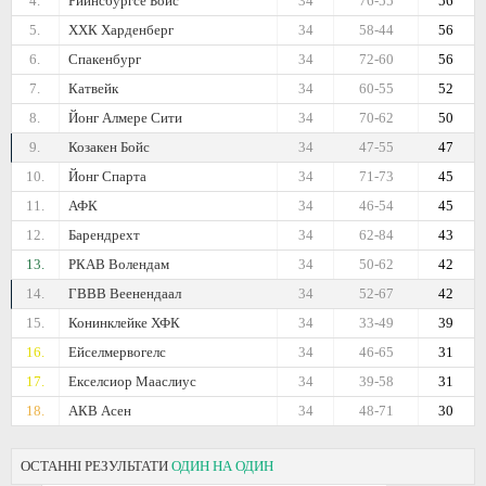
4.
Рийнсбургсе Бойс
34
76-55
56
5.
ХХК Харденберг
34
58-44
56
6.
Спакенбург
34
72-60
56
7.
Катвейк
34
60-55
52
8.
Йонг Алмере Сити
34
70-62
50
9.
Козакен Бойс
34
47-55
47
10.
Йонг Спарта
34
71-73
45
11.
АФК
34
46-54
45
12.
Барендрехт
34
62-84
43
13.
РКАВ Волендам
34
50-62
42
14.
ГВВВ Веенендаал
34
52-67
42
15.
Конинклейке ХФК
34
33-49
39
16.
Ейселмервогелс
34
46-65
31
17.
Екселсиор Мааслиус
34
39-58
31
18.
АКВ Асен
34
48-71
30
ОСТАННІ РЕЗУЛЬТАТИ
ОДИН НА ОДИН