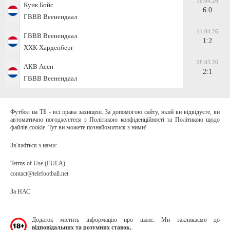
18.04.26
Куик Бойс
6:0
ГВВВ Веенендаал
11.04.26
ГВВВ Веенендаал
1:2
ХХК Харденберг
28.03.26
АКВ Асен
2:1
ГВВВ Веенендаал
Футбол на ТБ - всі права захищені. За допомогою сайту, який ви відвідуєте, ви
автоматично погоджуєтеся з Політикою конфіденційності та Політикою щодо
файлів cookie. Тут ви можете познайомитися з ними!
Зв'яжіться з нами:
Terms of Use (EULA)
contact@telefootball.net
За НАС
Додаток містить інформацію про шанс. Ми закликаємо до
відповідальних та розумних ставок.
.