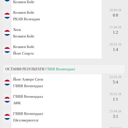
Козакен Бойс
18.04.26
Козакен Бойс
0:0
РКАВ Волендам
11.04.26
Хоек
1:2
Козакен Бойс
28.03.26
Козакен Бойс
1:4
Йонг Спарта
ОСТАННІ РЕЗУЛЬТАТИ
ГВВВ Веенендаал
23.05.26
Йонг Алмере Сити
5:4
ГВВВ Веенендаал
16.05.26
ГВВВ Веенендаал
1:1
АФК
25.04.26
ГВВВ Веенендаал
3:1
Ейселмервогелс