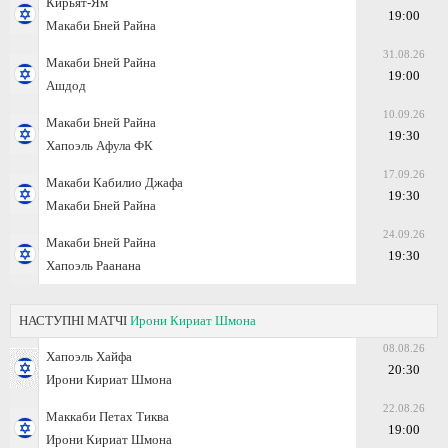
Кирьят-Ям
19:00
Макаби Бней Райна
31.08.26
Макаби Бней Райна
19:00
Ашдод
10.09.26
Макаби Бней Райна
19:30
Хапоэль Афула ФК
17.09.26
Макаби Кабилио Джафа
19:30
Макаби Бней Райна
24.09.26
Макаби Бней Райна
19:30
Хапоэль Раанана
НАСТУПНІ МАТЧІ
Ирони Кириат Шмона
08.08.26
Хапоэль Хайфа
20:30
Ирони Кириат Шмона
22.08.26
Маккаби Петах Тиква
19:00
Ирони Кириат Шмона