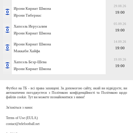
29.08.26
Ирони Кириат Шмона
19:00
Ирони Тибериас
05.09.26
Хапоэль Иерусалим
19:00
Ирони Кириат Шмона
14.09.26
Ирони Кириат Шмона
19:00
Маккаби Хайфа
19.09.26
Хапоэль Беэр-Шева
19:00
Ирони Кириат Шмона
Футбол на ТБ - всі права захищені. За допомогою сайту, який ви відвідуєте, ви
автоматично погоджуєтеся з Політикою конфіденційності та Політикою щодо
файлів cookie. Тут ви можете познайомитися з ними!
Зв'яжіться з нами:
Terms of Use (EULA)
contact@telefootball.net