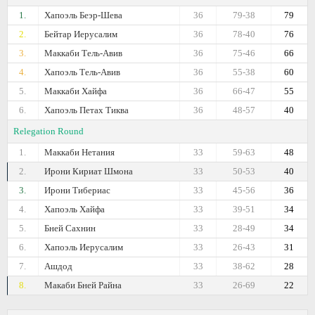
1.
Хапоэль Беэр-Шева
36
79-38
79
2.
Бейтар Иерусалим
36
78-40
76
3.
Маккаби Тель-Авив
36
75-46
66
4.
Хапоэль Тель-Авив
36
55-38
60
5.
Маккаби Хайфа
36
66-47
55
6.
Хапоэль Петах Тиква
36
48-57
40
Relegation Round
1.
Маккаби Нетания
33
59-63
48
2.
Ирони Кириат Шмона
33
50-53
40
3.
Ирони Тибериас
33
45-56
36
4.
Хапоэль Хайфа
33
39-51
34
5.
Бней Сахнин
33
28-49
34
6.
Хапоэль Иерусалим
33
26-43
31
7.
Ашдод
33
38-62
28
8.
Макаби Бней Райна
33
26-69
22