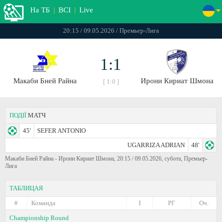
На ТБ
|
ВСІ
|
Live
20:15 / 09.05.2026 / Премьер-Лига
1:1
Макаби Бней Райна
Ирони Кириат Шмона
[ 1:0 ]
ПОДІЇ
МАТЧ
45'
SEFER ANTONIO
UGARRIZA ADRIAN
48'
Макаби Бней Райна - Ирони Кириат Шмона, 20:15 / 09.05.2026, субота, Премьер-
Лига
ТАБЛИЦАЯ
#
Команда
I
РГ
Оч.
Championship Round