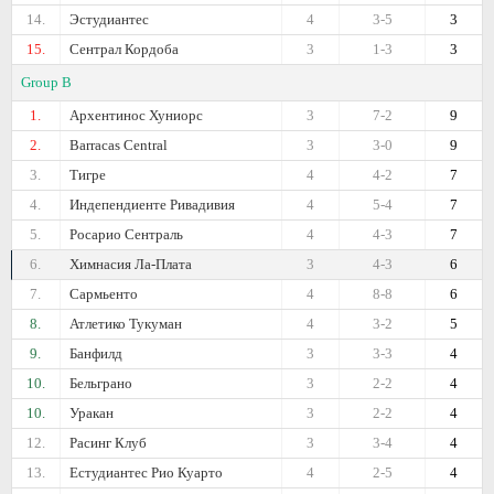
14.
Эстудиантес
4
3-5
3
15.
Сентрал Кордоба
3
1-3
3
Group B
1.
Архентинос Хуниорс
3
7-2
9
2.
Barracas Central
3
3-0
9
3.
Тигре
4
4-2
7
4.
Индепендиенте Ривадивия
4
5-4
7
5.
Росарио Сентраль
4
4-3
7
6.
Химнасия Ла-Плата
3
4-3
6
7.
Сармьенто
4
8-8
6
8.
Атлетико Тукуман
4
3-2
5
9.
Банфилд
3
3-3
4
10.
Бельграно
3
2-2
4
10.
Уракан
3
2-2
4
12.
Расинг Клуб
3
3-4
4
13.
Естудиантес Рио Куарто
4
2-5
4