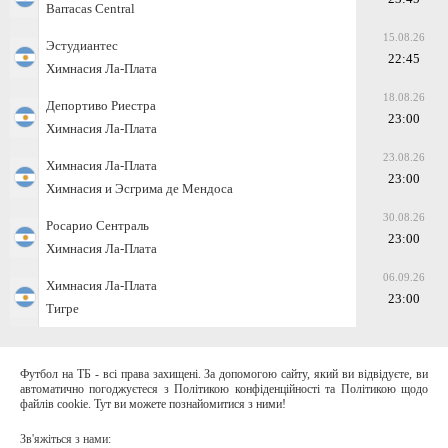
Barracas Central
15.08.26
Эстудиантес
22:45
Химнасия Ла-Плата
18.08.26
Депортиво Риестра
23:00
Химнасия Ла-Плата
23.08.26
Химнасия Ла-Плата
23:00
Химнасия и Эсгрима де Мендоса
30.08.26
Росарио Сентраль
23:00
Химнасия Ла-Плата
06.09.26
Химнасия Ла-Плата
23:00
Тигре
Футбол на ТБ - всі права захищені. За допомогою сайту, який ви відвідуєте, ви
автоматично погоджуєтеся з Політикою конфіденційності та Політикою щодо
файлів cookie. Тут ви можете познайомитися з ними!
Зв'яжіться з нами: