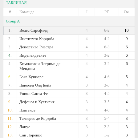
ТАБЛИЦАЯ
#
Команда
I
РГ
Оч.
Group A
1.
Велес Сарсфилд
4
6-2
10
2.
Институто Кордоба
4
4-2
9
3.
Депортиво Риестра
4
6-3
6
4.
Индепендьенте
4
3-2
6
4.
Химнасия и Эсгрима де
4
3-2
6
Мендоса
6.
Бока Хуниорс
4
4-6
5
7.
Ньюэллз Олд Бойз
3
3-3
4
8.
Унион Санта Фе
3
4-5
4
9.
Дефенса и Хустисия
3
3-5
4
10.
Платенсе
4
4-8
4
11.
Тальерес де Кордоба
3
5-4
3
12.
Ланус
3
2-3
3
13.
Сан Лоренцо
3
1-2
3