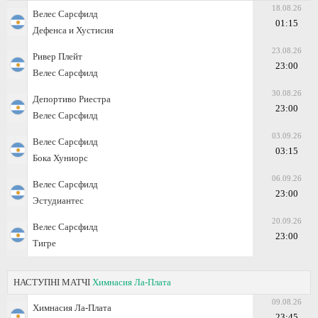
18.08.26
Велес Сарсфилд
01:15
Дефенса и Хустисия
23.08.26
Ривер Плейт
23:00
Велес Сарсфилд
30.08.26
Депортиво Риестра
23:00
Велес Сарсфилд
03.09.26
Велес Сарсфилд
03:15
Бока Хуниорс
06.09.26
Велес Сарсфилд
23:00
Эстудиантес
20.09.26
Велес Сарсфилд
23:00
Тигре
НАСТУПНІ МАТЧІ
Химнасия Ла-Плата
09.08.26
Химнасия Ла-Плата
23:45