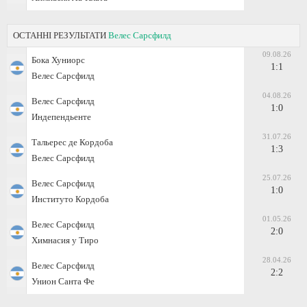
ОСТАННІ РЕЗУЛЬТАТИ
Велес Сарсфилд
09.08.26
Бока Хуниорс
1:1
Велес Сарсфилд
04.08.26
Велес Сарсфилд
1:0
Индепендьенте
31.07.26
Тальерес де Кордоба
1:3
Велес Сарсфилд
25.07.26
Велес Сарсфилд
1:0
Институто Кордоба
01.05.26
Велес Сарсфилд
2:0
Химнасия у Тиро
28.04.26
Велес Сарсфилд
2:2
Унион Санта Фе