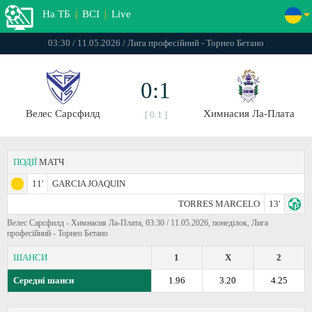
На ТБ
|
ВСІ
|
Live
03:30 / 11.05.2026 / Лига професійний - Торнео Бетано
0:1
Велес Сарсфилд
Химнасия Ла-Плата
[ 0:1 ]
ПОДІЇ
МАТЧ
11'
GARCIA JOAQUIN
TORRES MARCELO
13'
Велес Сарсфилд - Химнасия Ла-Плата, 03:30 / 11.05.2026, понеділок, Лига
професійний - Торнео Бетано
ШАНСИ
1
X
2
Середні шанси
1.96
3.20
4.25