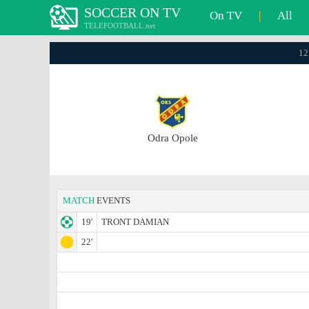
SOCCER ON TV
On TV
|
All
TELEFOOTBALL.net
12
Odra Opole
MATCH
EVENTS
19'
TRONT DAMIAN
22'