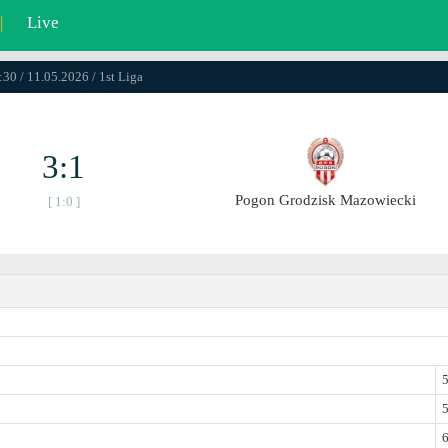
|
Live
:30 / 11.05.2026 / 1st Liga
3:1
Pogon Grodzisk Mazowiecki
[ 1:0 ]
5
5
6