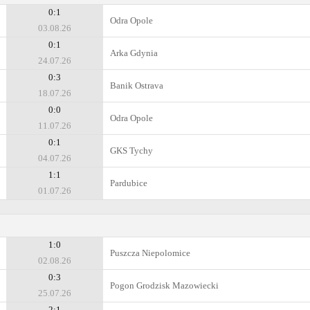
0:1
Odra Opole
03.08.26
0:1
Arka Gdynia
24.07.26
0:3
Banik Ostrava
18.07.26
0:0
Odra Opole
11.07.26
0:1
GKS Tychy
04.07.26
1:1
Pardubice
01.07.26
1:0
Puszcza Niepolomice
02.08.26
0:3
Pogon Grodzisk Mazowiecki
25.07.26
2:1