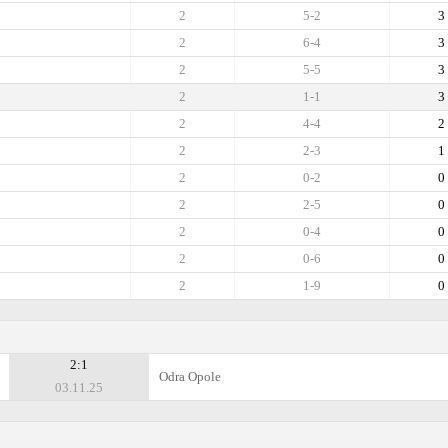
2
5-2
3
2
6-4
3
2
5-5
3
2
1-1
3
2
4-4
2
2
2-3
1
2
0-2
0
2
2-5
0
2
0-4
0
2
0-6
0
2
1-9
0
2:1
Odra Opole
03.11.25