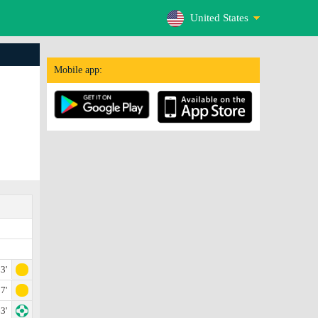
United States
Mobile app:
3'
7'
3'