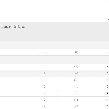
9
 monday, 1st Liga
PL
GD
Pt
2
5-0
6
2
4-0
6
2
4-1
6
2
4-1
6
2
3-1
4
2
5-4
4
2
3-2
4