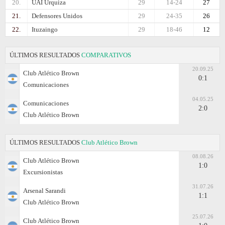
20.
UAI Urquiza
29
14-24
27
21.
Defensores Unidos
29
24-35
26
22.
Ituzaingo
29
18-46
12
ÚLTIMOS RESULTADOS
COMPARATIVOS
20.09.25
Club Atlético Brown
0:1
Comunicaciones
04.05.25
Comunicaciones
2:0
Club Atlético Brown
ÚLTIMOS RESULTADOS
Club Atlético Brown
08.08.26
Club Atlético Brown
1:0
Excursionistas
31.07.26
Arsenal Sarandi
1:1
Club Atlético Brown
25.07.26
Club Atlético Brown