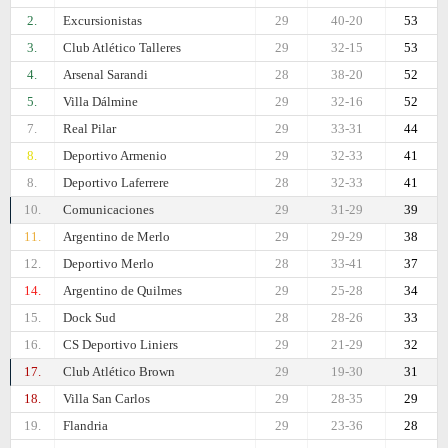
2.
Excursionistas
29
40-20
53
3.
Club Atlético Talleres
29
32-15
53
4.
Arsenal Sarandi
28
38-20
52
5.
Villa Dálmine
29
32-16
52
7.
Real Pilar
29
33-31
44
8.
Deportivo Armenio
29
32-33
41
8.
Deportivo Laferrere
28
32-33
41
10.
Comunicaciones
29
31-29
39
11.
Argentino de Merlo
29
29-29
38
12.
Deportivo Merlo
28
33-41
37
14.
Argentino de Quilmes
29
25-28
34
15.
Dock Sud
28
28-26
33
16.
CS Deportivo Liniers
29
21-29
32
17.
Club Atlético Brown
29
19-30
31
18.
Villa San Carlos
29
28-35
29
19.
Flandria
29
23-36
28