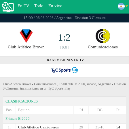
En TV
|
Todo
|
En vivo
15:00 / 06.06.2026 / Argentina - Division 3 Clausura
1:2
Club Atlético Brown
Comunicaciones
[ 0:0 ]
TRANSMISIONES EN TV
Club Atlético Brown - Comunicaciones , 15:00 / 06.06.2026, sábado, Argentina - Division
3 Clausura , transmisiones en tv: TyC Sports Play
CLASIFICACIONES
Pos.
Equipo
PJ
DG
Pt.
Primera B 2026
1.
Club Atlético Camioneros
29
35-18
54