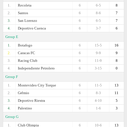
1.
Recoleta
6
6-5
8
2.
Santos
6
8-6
7
3.
San Lorenzo
6
6-5
7
4.
Deportivo Cuenca
6
3-7
6
Group E
1.
Botafogo
6
15-5
16
2.
Caracas FC
6
9-9
9
3.
Racing Club
6
11-9
8
4.
Independiente Petrolero
6
3-15
0
Group F
1.
Montevideo City Torque
6
11-5
13
2.
Grêmio
6
8-3
11
3.
Deportivo Riestra
6
4-10
5
4.
Palestino
6
1-6
3
Group G
1.
Club Olimpia
6
10-6
13