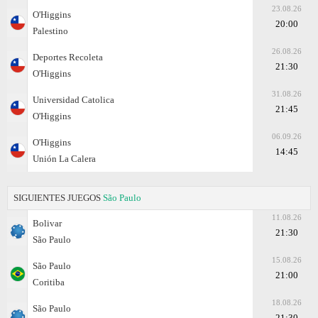
23.08.26
O'Higgins
20:00
Palestino
26.08.26
Deportes Recoleta
21:30
O'Higgins
31.08.26
Universidad Catolica
21:45
O'Higgins
06.09.26
O'Higgins
14:45
Unión La Calera
SIGUIENTES JUEGOS
São Paulo
11.08.26
Bolivar
21:30
São Paulo
15.08.26
São Paulo
21:00
Coritiba
18.08.26
São Paulo
21:30