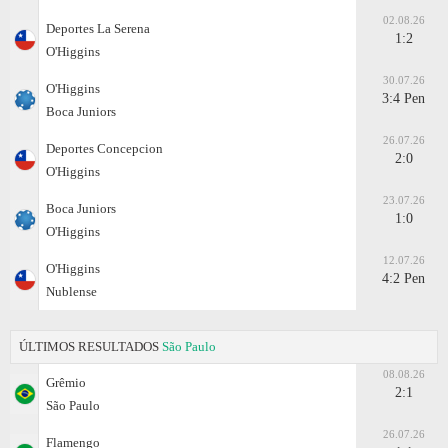
02.08.26
Deportes La Serena
1:2
O'Higgins
30.07.26
O'Higgins
3:4 Pen
Boca Juniors
26.07.26
Deportes Concepcion
2:0
O'Higgins
23.07.26
Boca Juniors
1:0
O'Higgins
12.07.26
O'Higgins
4:2 Pen
Nublense
ÚLTIMOS RESULTADOS
São Paulo
08.08.26
Grêmio
2:1
São Paulo
26.07.26
Flamengo