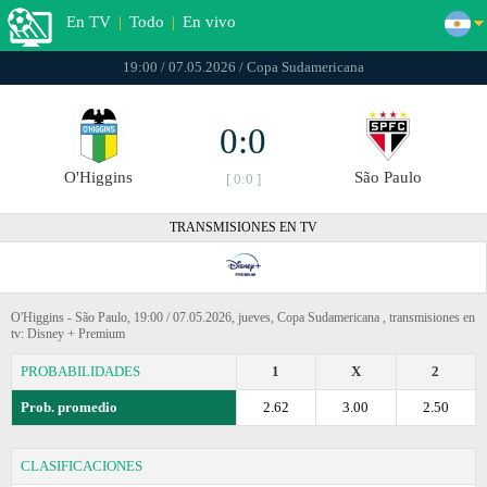
En TV
|
Todo
|
En vivo
19:00 / 07.05.2026 / Copa Sudamericana
0:0
O'Higgins
São Paulo
[ 0:0 ]
TRANSMISIONES EN TV
O'Higgins - São Paulo, 19:00 / 07.05.2026, jueves, Copa Sudamericana , transmisiones en
tv: Disney + Premium
PROBABILIDADES
1
X
2
Prob. promedio
2.62
3.00
2.50
CLASIFICACIONES