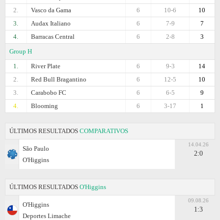
2.
Vasco da Gama
6
10-6
10
3.
Audax Italiano
6
7-9
7
4.
Barracas Central
6
2-8
3
Group H
1.
River Plate
6
9-3
14
2.
Red Bull Bragantino
6
12-5
10
3.
Carabobo FC
6
6-5
9
4.
Blooming
6
3-17
1
ÚLTIMOS RESULTADOS
COMPARATIVOS
14.04.26
São Paulo
2:0
O'Higgins
ÚLTIMOS RESULTADOS
O'Higgins
09.08.26
O'Higgins
1:3
Deportes Limache