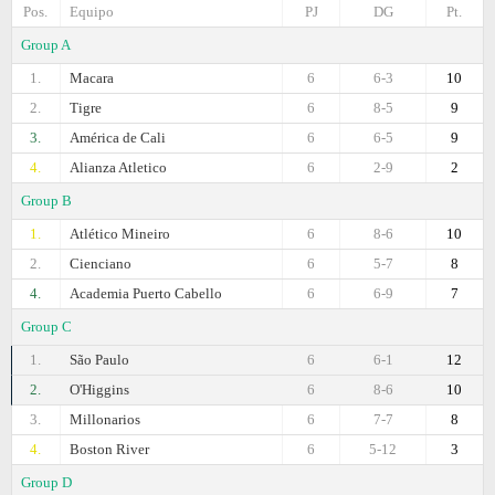
Pos.
Equipo
PJ
DG
Pt.
Group A
1.
Macara
6
6-3
10
2.
Tigre
6
8-5
9
3.
América de Cali
6
6-5
9
4.
Alianza Atletico
6
2-9
2
Group B
1.
Atlético Mineiro
6
8-6
10
2.
Cienciano
6
5-7
8
4.
Academia Puerto Cabello
6
6-9
7
Group C
1.
São Paulo
6
6-1
12
2.
O'Higgins
6
8-6
10
3.
Millonarios
6
7-7
8
4.
Boston River
6
5-12
3
Group D