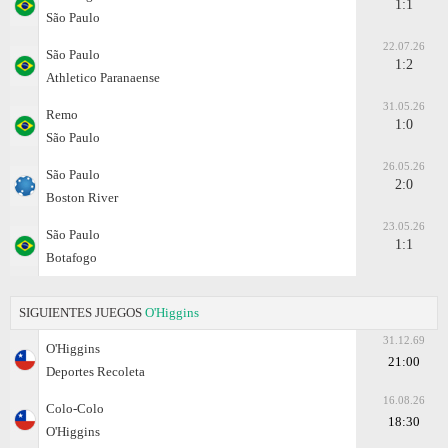
1:1
São Paulo
22.07.26
São Paulo
1:2
Athletico Paranaense
31.05.26
Remo
1:0
São Paulo
26.05.26
São Paulo
2:0
Boston River
23.05.26
São Paulo
1:1
Botafogo
SIGUIENTES JUEGOS
O'Higgins
31.12.69
O'Higgins
21:00
Deportes Recoleta
16.08.26
Colo-Colo
18:30
O'Higgins