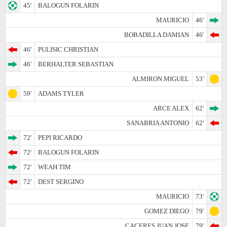
45'
BALOGUN FOLARIN
MAURICIO
46'
BOBADILLA DAMIAN
46'
46'
PULISIC CHRISTIAN
46'
BERHALTER SEBASTIAN
ALMIRON MIGUEL
53'
59'
ADAMS TYLER
ARCE ALEX
62'
SANABRIA ANTONIO
62'
72'
PEPI RICARDO
72'
BALOGUN FOLARIN
72'
WEAH TIM
72'
DEST SERGINO
MAURICIO
73'
GOMEZ DIEGO
79'
CACERES JUAN JOSE
79'