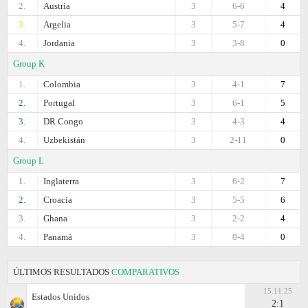
2.
Austria
3
6-6
4
3.
Argelia
3
5-7
4
4.
Jordania
3
3-8
0
Group K
1.
Colombia
3
4-1
7
2.
Portugal
3
6-1
5
3.
DR Congo
3
4-3
4
4.
Uzbekistán
3
2-11
0
Group L
1.
Inglaterra
3
6-2
7
2.
Croacia
3
5-5
6
3.
Ghana
3
2-2
4
4.
Panamá
3
0-4
0
ÚLTIMOS RESULTADOS
COMPARATIVOS
15.11.25
Estados Unidos
2:1