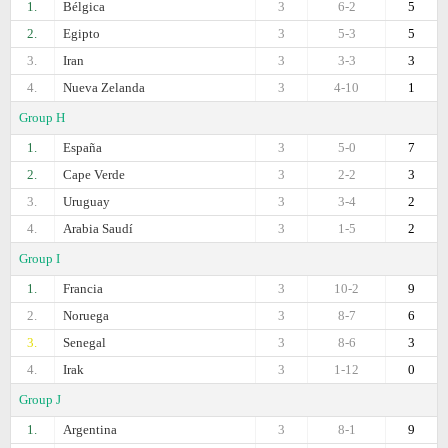
1.
Bélgica
3
6-2
5
2.
Egipto
3
5-3
5
3.
Iran
3
3-3
3
4.
Nueva Zelanda
3
4-10
1
Group H
1.
España
3
5-0
7
2.
Cape Verde
3
2-2
3
3.
Uruguay
3
3-4
2
4.
Arabia Saudí
3
1-5
2
Group I
1.
Francia
3
10-2
9
2.
Noruega
3
8-7
6
3.
Senegal
3
8-6
3
4.
Irak
3
1-12
0
Group J
1.
Argentina
3
8-1
9