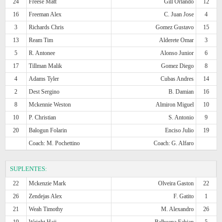
24
Freese Matt
Gill Orlando
12
16
Freeman Alex
C. Juan Jose
4
3
Richards Chris
Gomez Gustavo
15
13
Ream Tim
Alderete Omar
3
5
R. Antonee
Alonso Junior
6
17
Tillman Malik
Gomez Diego
8
4
Adams Tyler
Cubas Andres
14
2
Dest Sergino
B. Damian
16
8
Mckennie Weston
Almiron Miguel
10
10
P. Christian
S. Antonio
9
20
Balogun Folarin
Enciso Julio
19
Coach: M. Pochettino
Coach: G. Alfaro
SUPLENTES:
22
Mckenzie Mark
Olveira Gaston
22
26
Zendejas Alex
F. Gatito
1
21
Weah Timothy
M. Alexandro
26
19
Wright Haji
Balbuena Fabian
5