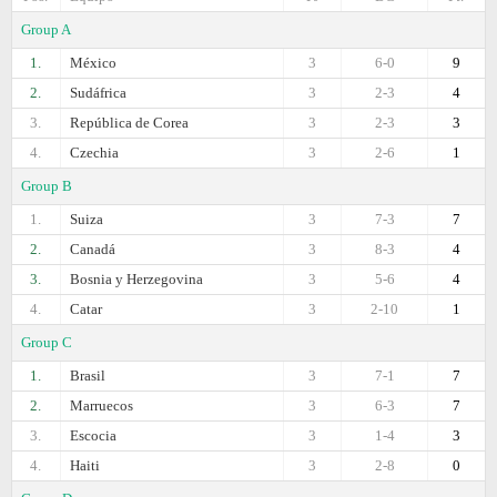
Group A
1.
México
3
6-0
9
2.
Sudáfrica
3
2-3
4
3.
República de Corea
3
2-3
3
4.
Czechia
3
2-6
1
Group B
1.
Suiza
3
7-3
7
2.
Canadá
3
8-3
4
3.
Bosnia y Herzegovina
3
5-6
4
4.
Catar
3
2-10
1
Group C
1.
Brasil
3
7-1
7
2.
Marruecos
3
6-3
7
3.
Escocia
3
1-4
3
4.
Haiti
3
2-8
0