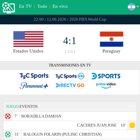
En TV
|
Todo
|
En vivo
22:00 / 12.06.2026 / 2026 FIFA World Cup
4:1
Estados Unidos
Paraguay
[ 3:0 ]
TRANSMISIONES EN TV
JUEGO
EVENTOS
7'
BOBADILLA DAMIAN
CACERES JUAN JOSE
10'
31'
BALOGUN FOLARIN (PULISIC CHRISTIAN)