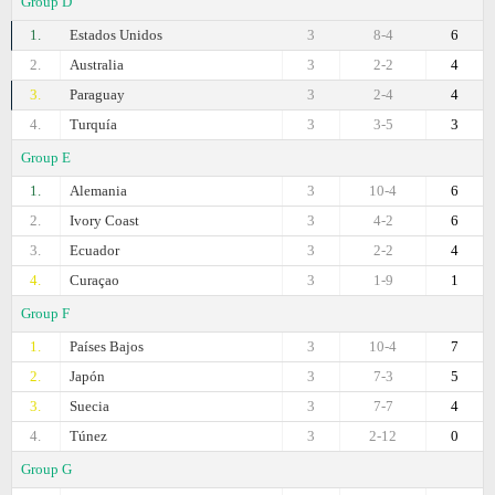
Group D
1.
Estados Unidos
3
8-4
6
2.
Australia
3
2-2
4
3.
Paraguay
3
2-4
4
4.
Turquía
3
3-5
3
Group E
1.
Alemania
3
10-4
6
2.
Ivory Coast
3
4-2
6
3.
Ecuador
3
2-2
4
4.
Curaçao
3
1-9
1
Group F
1.
Países Bajos
3
10-4
7
2.
Japón
3
7-3
5
3.
Suecia
3
7-7
4
4.
Túnez
3
2-12
0
Group G