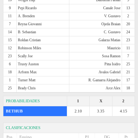
9
Pepi Ricardo
Canale Jose
13
11
A. Brenden
V. Gustavo
2
7
Reyna Giovanni
Ojeda Braian
20
14
B. Sebastian
C. Gustavo
24
15
Roldan Cristian
Galarza Matias
23
12
Robinson Miles
Mauricio
11
23
Scally Joe
Sosa Ramon
7
6
Trusty Auston
Pitta Isidro
25
18
Arfsten Max
Avalos Gabriel
21
1
Turner Matt
R. Gamarra Alejandro
17
25
Brady Chris
Arce Alex
18
PROBABILIDADES
1
X
2
BETHUB
2.10
3.35
4.15
CLASIFICACIONES
Pos.
Equipo
PJ
DG
Pt.