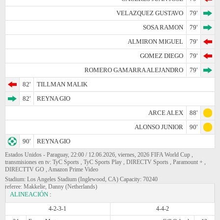
VELAZQUEZ GUSTAVO
79'
SOSA RAMON
79'
ALMIRON MIGUEL
79'
GOMEZ DIEGO
79'
ROMERO GAMARRA ALEJANDRO
79'
82'
TILLMAN MALIK
82'
REYNA GIO
ARCE ALEX
88'
ALONSO JUNIOR
90'
90'
REYNA GIO
Estados Unidos - Paraguay, 22:00 / 12.06.2026, viernes, 2026 FIFA World Cup ,
transmisiones en tv: TyC Sports , TyC Sports Play , DIRECTV Sports , Paramount + ,
DIRECTTV GO , Amazon Prime Video
Stadium: Los Angeles Stadium (Inglewood, CA) Capacity: 70240
referee: Makkelie, Danny (Netherlands)
ALINEACIÓN
:
4-2-3-1
4-4-2