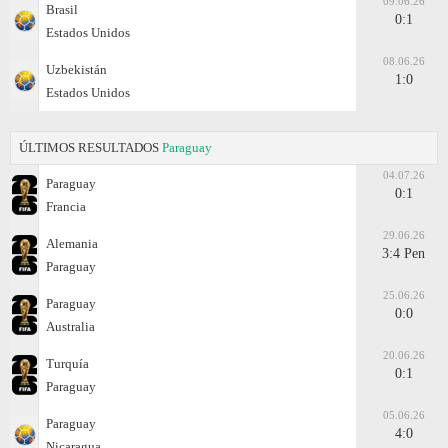
09.06.26
Brasil
0:1
Estados Unidos
08.06.26
Uzbekistán
1:0
Estados Unidos
ÚLTIMOS RESULTADOS
Paraguay
04.07.26
Paraguay
0:1
Francia
29.06.26
Alemania
3:4 Pen
Paraguay
25.06.26
Paraguay
0:0
Australia
20.06.26
Turquía
0:1
Paraguay
05.06.26
Paraguay
4:0
Nicaragua