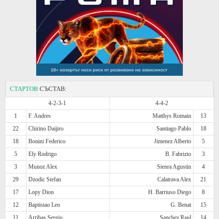
СТАРТОВ
СЪСТАВ:
4-2-3-1
4-4-2
1
F. Andres
Matthys Romain
13
22
Chirino Daijiro
Santiago Pablo
18
18
Bonini Federico
Jimenez Alberto
5
5
Ely Rodrigo
B. Fabrizio
3
3
Munoz Alex
Sienra Agustin
4
29
Dzodic Stefan
Calatrava Alex
21
17
Lopy Dion
H. Barriuso Diego
8
12
Baptistao Leo
G. Benat
15
11
Arribas Sergio
Sanchez Raul
14