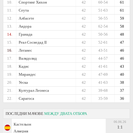
10.
Спортинг Хихон
42
60-54
61
11.
Сеута
42
51-63
61
12.
Албасете
42
56-55
59
13.
Андора
42
62-54
58
14.
Гранада
42
50-56
48
15.
Реал Сосиедад II
42
52-61
47
16.
Леганес
42
43-51
46
17.
Валядолид
42
44-57
46
18.
Кадис
42
41-61
43
19.
Мирандес
42
47-69
40
20.
Уеска
42
41-63
38
21.
Културал Леонеса
42
39-68
37
22.
Сарагоса
42
35-59
36
ПОСЛЕДНИ МАЧОВЕ
МЕЖДУ ДВАТА ОТБОРА
06.06.26
Кастельон
1:1
Алмерия