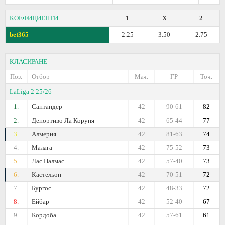
КОЕФИЦИЕНТИ
1
X
2
bet365
2.25
3.50
2.75
КЛАСИРАНЕ
Поз.
Отбор
Мач.
ГР
Точ.
LaLiga 2 25/26
1.
Сантандер
42
90-61
82
2.
Депортиво Ла Коруня
42
65-44
77
3.
Алмерия
42
81-63
74
4.
Малага
42
75-52
73
5.
Лас Палмас
42
57-40
73
6.
Кастельон
42
70-51
72
7.
Бургос
42
48-33
72
8.
Ейбар
42
52-40
67
9.
Кордоба
42
57-61
61