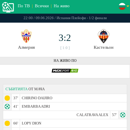
По ТВ
|
Всички
|
На живо
22:00 / 09.06.2026 / Испания Плейофи - 1/2 финали
3:2
Алмерия
Кастельон
[ 1:0 ]
НА ЖИВО ПО
СЪБИТИЯТА
ОТ МАЧА
37'
CHIRINO DAIJIRO
41'
EMBARBA ADRI
CALATRAVA ALEX
57'
66'
LOPY DION