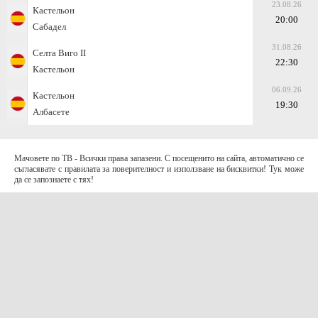
23.08.26
Кастельон
20:00
Сабадел
31.08.26
Селта Виго II
22:30
Кастельон
06.09.26
Кастельон
19:30
Албасете
Мачовете по ТВ - Всички права запазени. С посещенито на сайта, автоматично се
съгласявате с правилата за поверителност и използване на бисквитки! Тук може
да се запознаете с тях!
За контакти с нас:
Terms of Use (EULA)
contact@telefootball.net
За НАС
Приложението съдържа информация за коефициенти. Призоваваме към
отговорно и разумно залагане
.