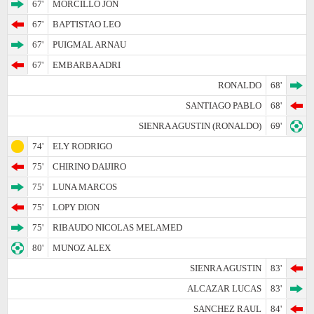
67'
MORCILLO JON
67'
BAPTISTAO LEO
67'
PUIGMAL ARNAU
67'
EMBARBA ADRI
RONALDO
68'
SANTIAGO PABLO
68'
SIENRA AGUSTIN (RONALDO)
69'
74'
ELY RODRIGO
75'
CHIRINO DAIJIRO
75'
LUNA MARCOS
75'
LOPY DION
75'
RIBAUDO NICOLAS MELAMED
80'
MUNOZ ALEX
SIENRA AGUSTIN
83'
ALCAZAR LUCAS
83'
SANCHEZ RAUL
84'