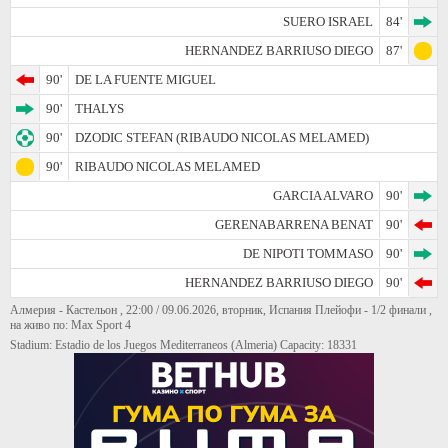
SUERO ISRAEL
84'
HERNANDEZ BARRIUSO DIEGO
87'
90'
DE LA FUENTE MIGUEL
90'
THALYS
90'
DZODIC STEFAN (RIBAUDO NICOLAS MELAMED)
90'
RIBAUDO NICOLAS MELAMED
GARCIA ALVARO
90'
GERENABARRENA BENAT
90'
DE NIPOTI TOMMASO
90'
HERNANDEZ BARRIUSO DIEGO
90'
Алмерия - Кастельон , 22:00 / 09.06.2026, вторник, Испания Плейофи - 1/2 финали ,
на живо по: Max Sport 4
Stadium: Estadio de los Juegos Mediterraneos (Almeria) Capacity: 18331