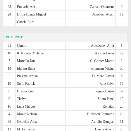
23
Embarba Adri
Camara Ousmane
9
24
D. La Fuente Miguel
Jakobsen Adam
19
Coach: Rubi
РЕЗЕРВИ:
21
Chumi
Abedzadeh Amir
1
10
R. Nicolas Melamed
Alcazar Lucas
12
7
Morcillo Jon
C. Gomez Martin
2
14
Iddrisu Baba
Willmann Michal
55
2
Puigmal Arnau
D. Marc Olivier
6
19
Soko Patrick
Ruiz Salva
17
8
Guedes Gui
Segura Carlos
37
9
Thalys
Suero Israel
10
16
Luna Marcos
Ronaldo
25
4
Monte Nelson
D. Nipoti Tommaso
29
20
Centelles Alex
Aurelio Douglas
11
13
M. Fernando
Garcia Alvaro
23