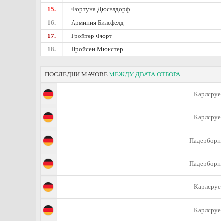
15.
Фортуна Дюселдорф
16.
Арминия Билефелд
17.
Гройтер Фюрт
18.
Пройсен Мюнстер
ПОСЛЕДНИ МАЧОВЕ
МЕЖДУ ДВАТА ОТБОРА
Карлсруе
Карлсруе
Падерборн
Падерборн
Карлсруе
Карлсруе