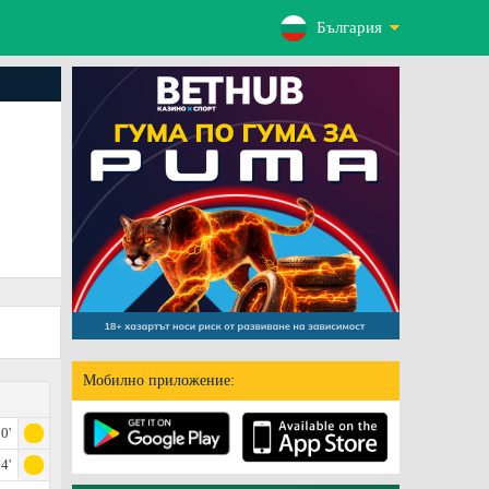
България
Мобилно приложение:
0'
4'