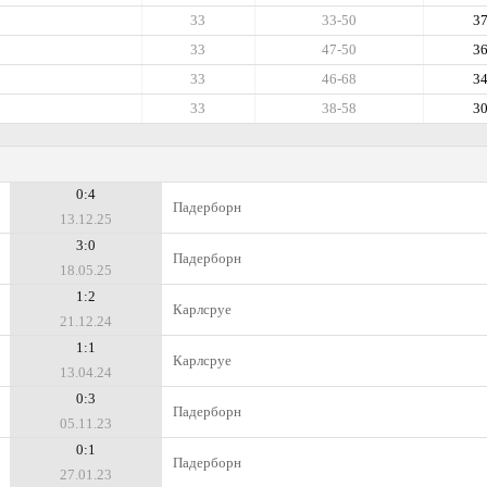
33
33-50
3
33
47-50
3
33
46-68
3
33
38-58
3
0:4
Падерборн
13.12.25
3:0
Падерборн
18.05.25
1:2
Карлсруе
21.12.24
1:1
Карлсруе
13.04.24
0:3
Падерборн
05.11.23
0:1
Падерборн
27.01.23