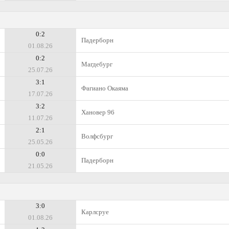
0:2
Падерборн
01.08.26
0:2
Магдебург
25.07.26
3:1
Фагиано Окаяма
17.07.26
3:2
Хановер 96
11.07.26
2:1
Волфсбург
25.05.26
0:0
Падерборн
21.05.26
3:0
Карлсруе
01.08.26