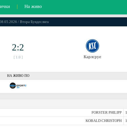
ички
|
На живо
 08.05.2026 / Втора Бундеслига
2:2
Карлсруе
[ 1:0 ]
НА ЖИВО ПО
FORSTER PHILIPP
1
KOBALD CHRISTOPH
1