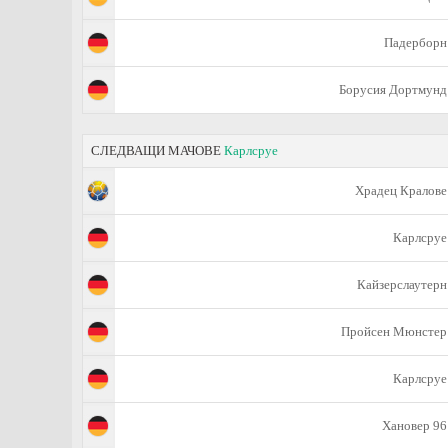
Падерборн
Борусия Дортмунд
СЛЕДВАЩИ МАЧОВЕ
Карлсруе
Храдец Кралове
Карлсруе
Кайзерслаутерн
Пройсен Мюнстер
Карлсруе
Хановер 96