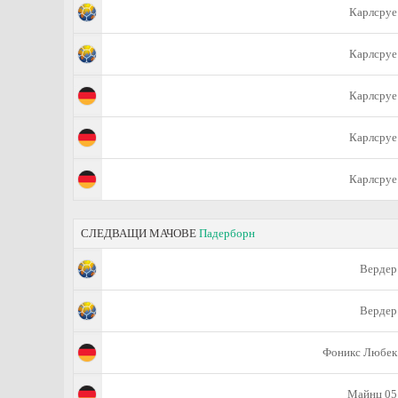
Карлсруе
Карлсруе
Карлсруе
Карлсруе
Карлсруе
СЛЕДВАЩИ МАЧОВЕ
Падерборн
Вердер
Вердер
Фоникс Любек
Майнц 05