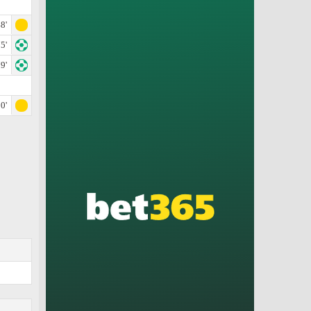
8'
5'
9'
0'