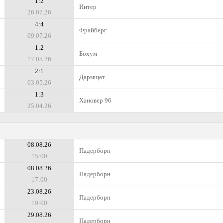
1:2
Интер
26.07.26
4:4
Фрайберг
09.07.26
1:2
Бохум
17.05.26
2:1
Дармщат
03.05.26
1:3
Хановер 96
25.04.26
08.08.26
Падерборн
15:00
08.08.26
Падерборн
17:00
23.08.26
Падерборн
19:00
29.08.26
Падерборн