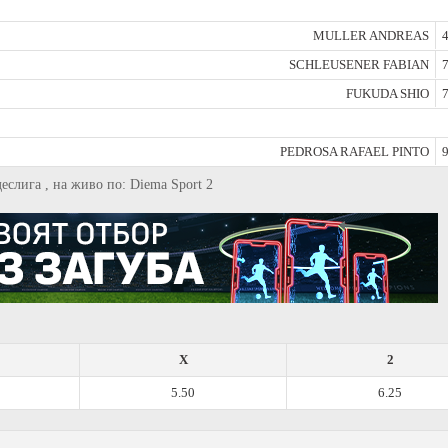
MULLER ANDREAS
4
SCHLEUSENER FABIAN
7
FUKUDA SHIO
7
PEDROSA RAFAEL PINTO
9
деслига , на живо по: Diema Sport 2
X
2
5.50
6.25