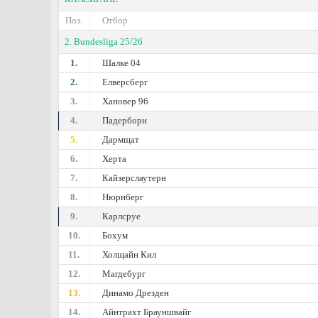
Поз.
Отбор
2. Bundesliga 25/26
1.
Шалке 04
2.
Елверсберг
3.
Хановер 96
4.
Падерборн
5.
Дармщат
6.
Херта
7.
Кайзерслаутерн
8.
Нюрнберг
9.
Карлсруе
10.
Бохум
11.
Холщайн Кил
12.
Магдебург
13.
Динамо Дрезден
14.
Айнтрахт Брауншвайг