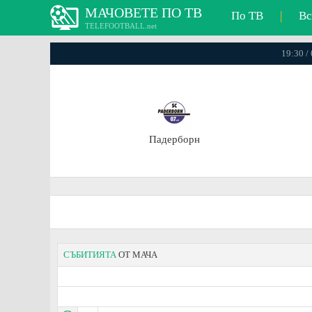
МАЧОВЕТЕ ПО ТВ
По ТВ
|
Вс
TELEFOOTBALL.net
19:30 /
Падерборн
СЪБИТИЯТА
ОТ МАЧА