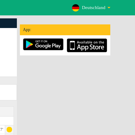
Deutschland
App:
7'