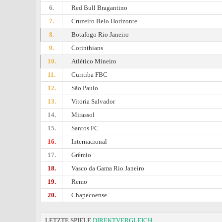
6.
Red Bull Bragantino
7.
Cruzeiro Belo Horizonte
8.
Botafogo Rio Janeiro
9.
Corinthians
10.
Atlético Mineiro
11.
Curitiba FBC
12.
São Paulo
13.
Vitoria Salvador
14.
Mirassol
15.
Santos FC
16.
Internacional
17.
Grêmio
18.
Vasco da Gama Rio Janeiro
19.
Remo
20.
Chapecoense
LETZTE SPIELE
DIREKTVERGLEICH