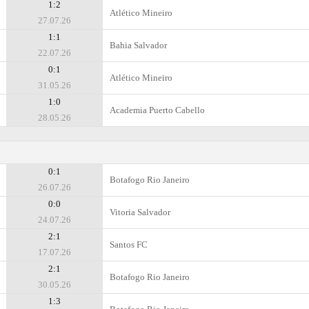
1:2
Atlético Mineiro
27.07.26
1:1
Bahia Salvador
22.07.26
0:1
Atlético Mineiro
31.05.26
1:0
Academia Puerto Cabello
28.05.26
0:1
Botafogo Rio Janeiro
26.07.26
0:0
Vitoria Salvador
24.07.26
2:1
Santos FC
17.07.26
2:1
Botafogo Rio Janeiro
30.05.26
1:3