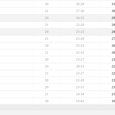
20
26-20
3
21
27-30
3
20
34-32
2
21
22-20
2
20
25-25
2
21
25-28
2
20
25-23
2
21
22-31
2
20
23-27
2
20
29-33
2
21
23-27
2
20
22-26
2
20
23-31
2
21
24-34
2
20
19-41
1