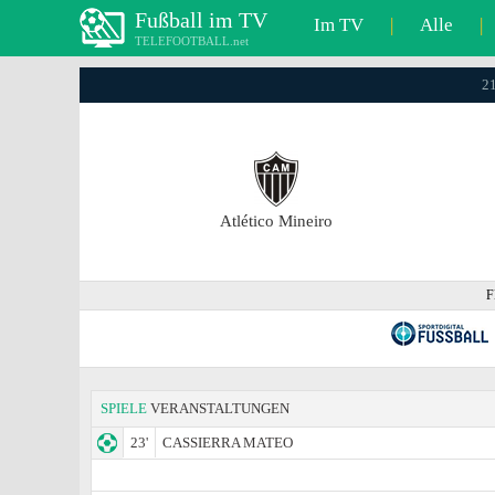
Fußball im TV
Im TV
|
Alle
|
TELEFOOTBALL.net
21
Atlético Mineiro
F
SPIELE
VERANSTALTUNGEN
23'
CASSIERRA MATEO