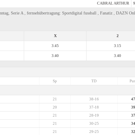
CABRAL ARTHUR
9
nntag, Serie A , fernsehübertragung: Sportdigital fussball , Fanatiz , DAZN On
X
2
3.45
3.15
3.40
3.40
Sp
TD
Pun
21
38-16
4
20
37-18
3
21
28-19
3
21
30-25
3
21
29-25
3