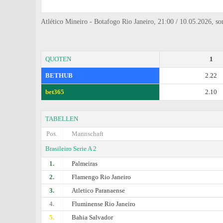
Atlético Mineiro - Botafogo Rio Janeiro, 21:00 / 10.05.2026, so
QUOTEN
1
BETHUB
2.22
bet365
2.10
TABELLEN
Pos.
Mannschaft
Brasileiro Serie A 2
1.
Palmeiras
2.
Flamengo Rio Janeiro
3.
Atletico Paranaense
4.
Fluminense Rio Janeiro
5.
Bahia Salvador