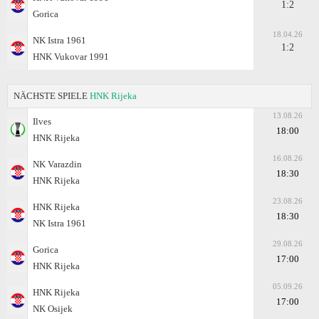
1:2
Gorica
18.04.26
NK Istra 1961
1:2
HNK Vukovar 1991
NÄCHSTE SPIELE
HNK Rijeka
13.08.26
Ilves
18:00
HNK Rijeka
16.08.26
NK Varazdin
18:30
HNK Rijeka
23.08.26
HNK Rijeka
18:30
NK Istra 1961
29.08.26
Gorica
17:00
HNK Rijeka
05.09.26
HNK Rijeka
17:00
NK Osijek