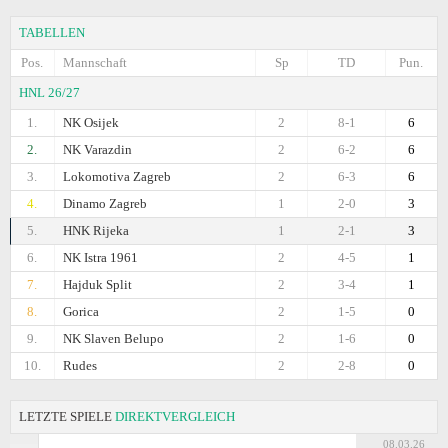
TABELLEN
Pos.
Mannschaft
Sp
TD
Pun.
HNL 26/27
1.
NK Osijek
2
8-1
6
2.
NK Varazdin
2
6-2
6
3.
Lokomotiva Zagreb
2
6-3
6
4.
Dinamo Zagreb
1
2-0
3
5.
HNK Rijeka
1
2-1
3
6.
NK Istra 1961
2
4-5
1
7.
Hajduk Split
2
3-4
1
8.
Gorica
2
1-5
0
9.
NK Slaven Belupo
2
1-6
0
10.
Rudes
2
2-8
0
LETZTE SPIELE
DIREKTVERGLEICH
08.03.26