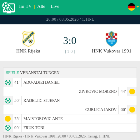
Im TV
|
Alle
|
Live
20:00 / 08.05.2026 / 1. HNL
3:0
HNK Rijeka
HNK Vukovar 1991
[ 1:0 ]
SPIELE
VERANSTALTUNGEN
41'
ADU-ADJEI DANIEL
ZIVKOVIC MORENO
44'
50'
RADELJIC STJEPAN
GURLICA JAKOV
66'
75'
MAJSTOROVIC ANTE
90'
FRUK TONI
HNK Rijeka - HNK Vukovar 1991, 20:00 / 08.05.2026, freitag, 1. HNL