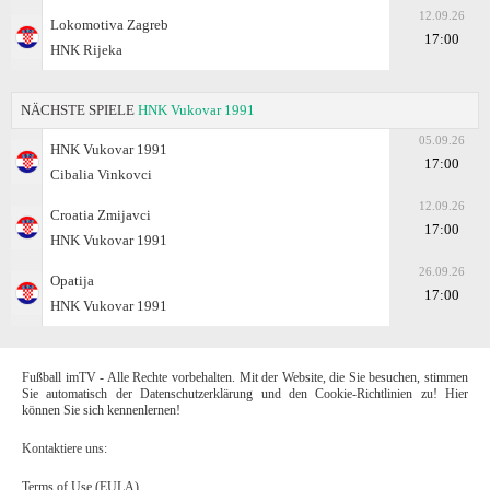
12.09.26
Lokomotiva Zagreb
17:00
HNK Rijeka
NÄCHSTE SPIELE
HNK Vukovar 1991
05.09.26
HNK Vukovar 1991
17:00
Cibalia Vinkovci
12.09.26
Croatia Zmijavci
17:00
HNK Vukovar 1991
26.09.26
Opatija
17:00
HNK Vukovar 1991
Fußball imTV - Alle Rechte vorbehalten. Mit der Website, die Sie besuchen, stimmen
Sie automatisch der Datenschutzerklärung und den Cookie-Richtlinien zu! Hier
können Sie sich kennenlernen!
Kontaktiere uns:
Terms of Use (EULA)