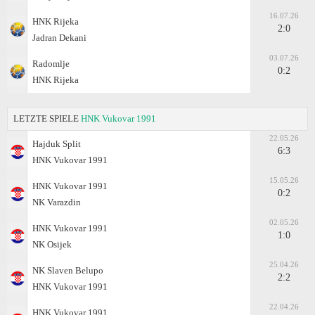
16.07.26
HNK Rijeka
2:0
Jadran Dekani
03.07.26
Radomlje
0:2
HNK Rijeka
LETZTE SPIELE
HNK Vukovar 1991
22.05.26
Hajduk Split
6:3
HNK Vukovar 1991
15.05.26
HNK Vukovar 1991
0:2
NK Varazdin
02.05.26
HNK Vukovar 1991
1:0
NK Osijek
25.04.26
NK Slaven Belupo
2:2
HNK Vukovar 1991
22.04.26
HNK Vukovar 1991