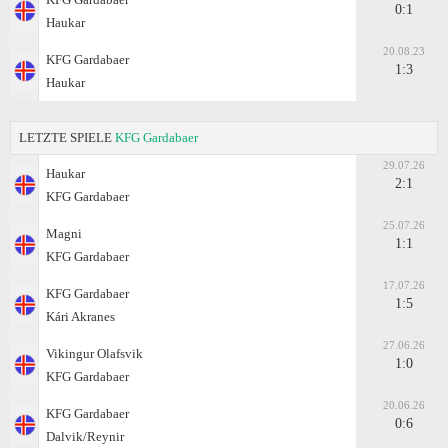
0:1
Haukar
20.08.23
KFG Gardabaer
1:3
Haukar
LETZTE SPIELE
KFG Gardabaer
29.07.26
Haukar
2:1
KFG Gardabaer
25.07.26
Magni
1:1
KFG Gardabaer
17.07.26
KFG Gardabaer
1:5
Kári Akranes
27.06.26
Vikingur Olafsvik
1:0
KFG Gardabaer
20.06.26
KFG Gardabaer
0:6
Dalvik/Reynir