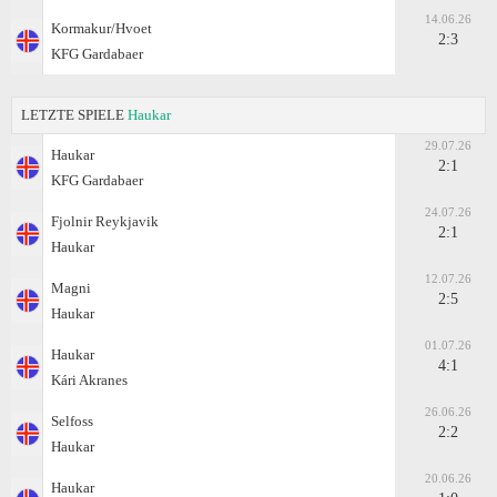
14.06.26
Kormakur/Hvoet
2:3
KFG Gardabaer
LETZTE SPIELE
Haukar
29.07.26
Haukar
2:1
KFG Gardabaer
24.07.26
Fjolnir Reykjavik
2:1
Haukar
12.07.26
Magni
2:5
Haukar
01.07.26
Haukar
4:1
Kári Akranes
26.06.26
Selfoss
2:2
Haukar
20.06.26
Haukar