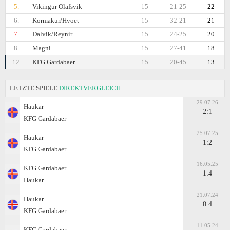
5.
Vikingur Olafsvik
15
21-25
22
6.
Kormakur/Hvoet
15
32-21
21
7.
Dalvik/Reynir
15
24-25
20
8.
Magni
15
27-41
18
12.
KFG Gardabaer
15
20-45
13
LETZTE SPIELE
DIREKTVERGLEICH
29.07.26
Haukar
2:1
KFG Gardabaer
25.07.25
Haukar
1:2
KFG Gardabaer
16.05.25
KFG Gardabaer
1:4
Haukar
21.07.24
Haukar
0:4
KFG Gardabaer
11.05.24
KFG Gardabaer