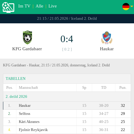
Im TV
|
Alle
|
Live
21:15 / 21.05.2026 / Iceland 2. Deild
0:4
KFG Gardabaer
Haukar
[ 0:2 ]
KFG Gardabaer - Haukar, 21:15 / 21.05.2026, donnerstag, Iceland 2. Deild
TABELLEN
Pos.
Mannschaft
Sp
TD
Pun.
2. deild 2026
1.
Haukar
15
38-20
32
2.
Selfoss
15
34-27
29
3.
Kári Akranes
15
40-25
25
4.
Fjolnir Reykjavik
15
36-31
22