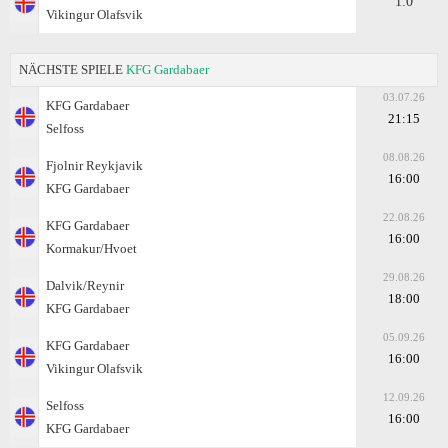
1:0
Vikingur Olafsvik
NÄCHSTE SPIELE
KFG Gardabaer
03.07.26
KFG Gardabaer
21:15
Selfoss
08.08.26
Fjolnir Reykjavik
16:00
KFG Gardabaer
22.08.26
KFG Gardabaer
16:00
Kormakur/Hvoet
29.08.26
Dalvik/Reynir
18:00
KFG Gardabaer
05.09.26
KFG Gardabaer
16:00
Vikingur Olafsvik
12.09.26
Selfoss
16:00
KFG Gardabaer