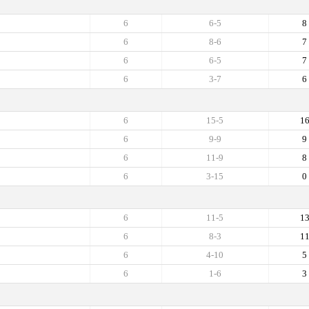
6
6-5
8
6
8-6
7
6
6-5
7
6
3-7
6
6
15-5
1
6
9-9
9
6
11-9
8
6
3-15
0
6
11-5
1
6
8-3
1
6
4-10
5
6
1-6
3