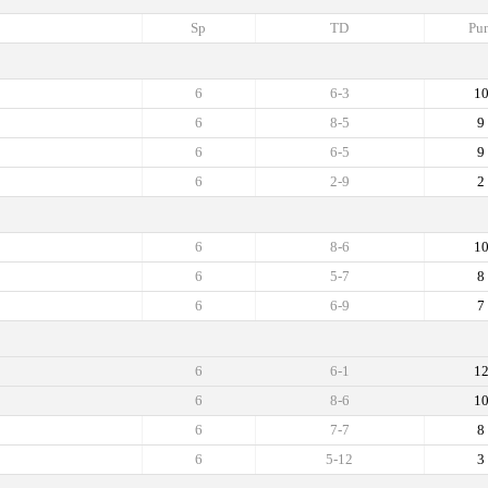
Sp
TD
Pun
6
6-3
1
6
8-5
9
6
6-5
9
6
2-9
2
6
8-6
1
6
5-7
8
6
6-9
7
6
6-1
1
6
8-6
1
6
7-7
8
6
5-12
3