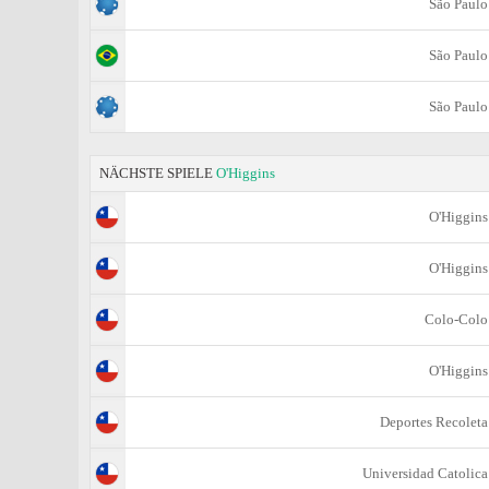
São Paulo
São Paulo
São Paulo
NÄCHSTE SPIELE
O'Higgins
O'Higgins
O'Higgins
Colo-Colo
O'Higgins
Deportes Recoleta
Universidad Catolica