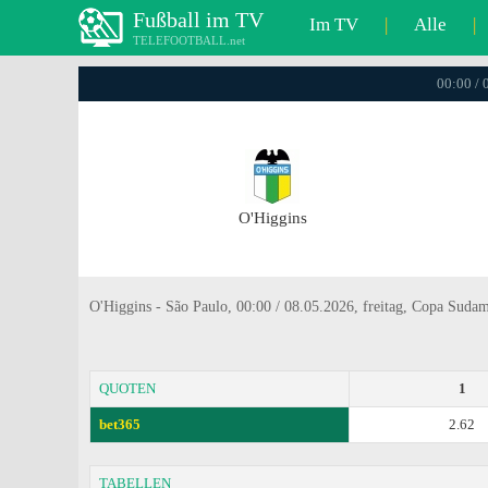
Fußball im TV
Im TV
|
Alle
|
TELEFOOTBALL.net
00:00 / 
O'Higgins
O'Higgins - São Paulo, 00:00 / 08.05.2026, freitag, Copa Suda
QUOTEN
1
bet365
2.62
TABELLEN