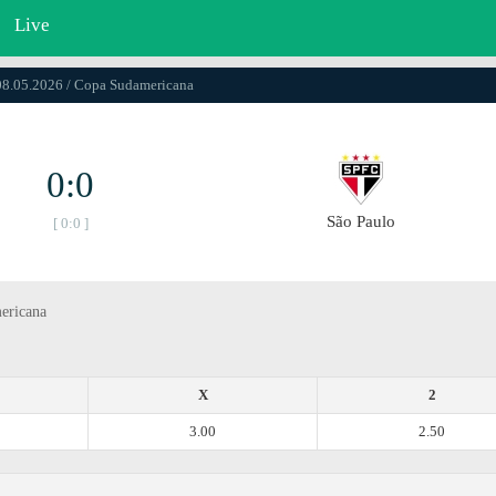
Live
08.05.2026 / Copa Sudamericana
0:0
São Paulo
[ 0:0 ]
mericana
X
2
3.00
2.50