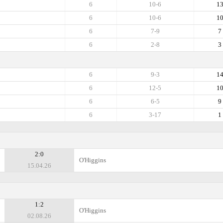
6
10-6
1
6
10-6
1
6
7-9
7
6
2-8
3
6
9-3
1
6
12-5
1
6
6-5
9
6
3-17
1
2:0
O'Higgins
15.04.26
1:2
O'Higgins
02.08.26