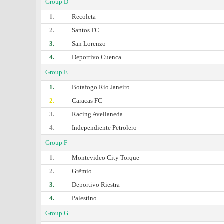
Group D
1.
Recoleta
2.
Santos FC
3.
San Lorenzo
4.
Deportivo Cuenca
Group E
1.
Botafogo Rio Janeiro
2.
Caracas FC
3.
Racing Avellaneda
4.
Independiente Petrolero
Group F
1.
Montevideo City Torque
2.
Grêmio
3.
Deportivo Riestra
4.
Palestino
Group G