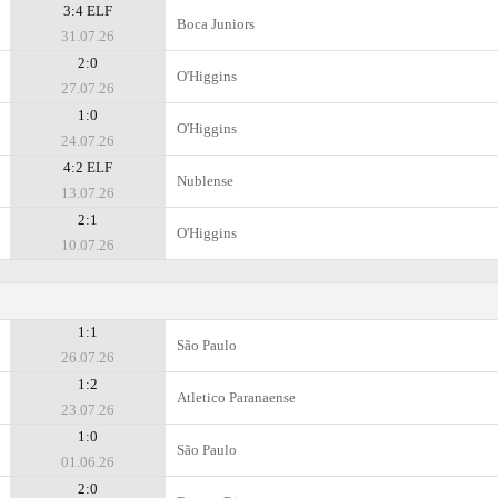
3:4 ELF
Boca Juniors
31.07.26
2:0
O'Higgins
27.07.26
1:0
O'Higgins
24.07.26
4:2 ELF
Nublense
13.07.26
2:1
O'Higgins
10.07.26
1:1
São Paulo
26.07.26
1:2
Atletico Paranaense
23.07.26
1:0
São Paulo
01.06.26
2:0