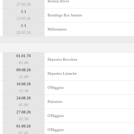
Boston River
27.05.26
1:1
Botafogo Rio Janeiro
23.05.26
1:1
Millonarios
20.05.26
01.01.70
Deportes Recoleta
01:00
09.08.26
Deportes Limache
21:00
16.08.26
O'Higgins
23:30
24.08.26
Palestino
01:00
27.08.26
O'Higgins
02:30
01.09.26
O'Higgins
02:45