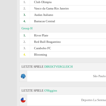
1.
Club Olimpia
2.
Vasco da Gama Rio Janeiro
3.
Audax Italiano
4.
Barracas Central
Group H
1.
River Plate
2.
Red Bull Bragantino
3.
Carabobo FC
4.
Blooming
LETZTE SPIELE
DIREKTVERGLEICH
São Paulo
LETZTE SPIELE
O'Higgins
Deportes La Serena