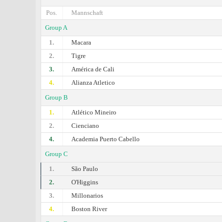
Pos.
Mannschaft
Group A
1.
Macara
2.
Tigre
3.
América de Cali
4.
Alianza Atletico
Group B
1.
Atlético Mineiro
2.
Cienciano
4.
Academia Puerto Cabello
Group C
1.
São Paulo
2.
O'Higgins
3.
Millonarios
4.
Boston River