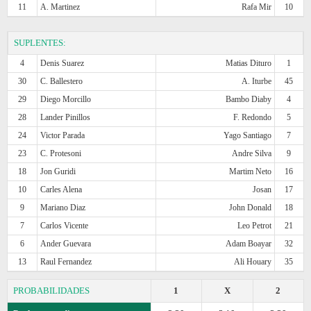
11
A. Martinez
Rafa Mir
10
SUPLENTES:
4
Denis Suarez
Matias Dituro
1
30
C. Ballestero
A. Iturbe
45
29
Diego Morcillo
Bambo Diaby
4
28
Lander Pinillos
F. Redondo
5
24
Victor Parada
Yago Santiago
7
23
C. Protesoni
Andre Silva
9
18
Jon Guridi
Martim Neto
16
10
Carles Alena
Josan
17
9
Mariano Diaz
John Donald
18
7
Carlos Vicente
Leo Petrot
21
6
Ander Guevara
Adam Boayar
32
13
Raul Fernandez
Ali Houary
35
PROBABILIDADES
1
X
2