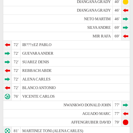
DIANGANA GRADY
40'
DIANGANA GRADY
46'
NETO MARTIM
46'
SILVA ANDRE
69'
MIR RAFA
69'
72'
IB???±EZ PABLO
72'
GUEVARA ANDER
72'
SUAREZ DENIS
72'
REBBACH ABDE
72'
ALENA CARLES
72'
BLANCO ANTONIO
76'
VICENTE CARLOS
NWANKWO DONALD JOHN
77'
AGUADO MARC
77'
AFFENGRUBER DAVID
79'
81'
MARTINEZ TONI (ALENA CARLES)