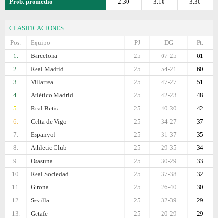
Prob. promedio
2.30
3.10
3.30
CLASIFICACIONES
Pos.
Equipo
PJ
DG
Pt.
1.
Barcelona
25
67-25
61
2.
Real Madrid
25
54-21
60
3.
Villarreal
25
47-27
51
4.
Atlético Madrid
25
42-23
48
5.
Real Betis
25
40-30
42
6.
Celta de Vigo
25
34-27
37
7.
Espanyol
25
31-37
35
8.
Athletic Club
25
29-35
34
9.
Osasuna
25
30-29
33
10.
Real Sociedad
25
37-38
32
11.
Girona
25
26-40
30
12.
Sevilla
25
32-39
29
13.
Getafe
25
20-29
29