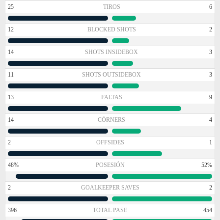
25
TIROS
6
12
BLOCKED SHOTS
2
14
SHOTS INSIDEBOX
3
11
SHOTS OUTSIDEBOX
3
13
FALTAS
9
14
CÓRNERS
4
2
OFFSIDES
1
48%
POSESIÓN
52%
2
GOALKEEPER SAVES
2
396
TOTAL PASE
454