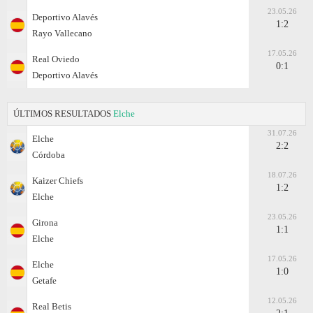
23.05.26
Deportivo Alavés
1:2
Rayo Vallecano
17.05.26
Real Oviedo
0:1
Deportivo Alavés
ÚLTIMOS RESULTADOS
Elche
31.07.26
Elche
2:2
Córdoba
18.07.26
Kaizer Chiefs
1:2
Elche
23.05.26
Girona
1:1
Elche
17.05.26
Elche
1:0
Getafe
12.05.26
Real Betis