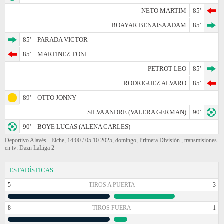
NETO MARTIM
85'
BOAYAR BENAISA ADAM
85'
85'
PARADA VICTOR
85'
MARTINEZ TONI
PETROT LEO
85'
RODRIGUEZ ALVARO
85'
89'
OTTO JONNY
SILVA ANDRE (VALERA GERMAN)
90'
90'
BOYE LUCAS (ALENA CARLES)
Deportivo Alavés - Elche, 14:00 / 05.10.2025, domingo, Primera División , transmisiones
en tv: Dazn LaLiga 2
ESTADÍSTICAS
5
TIROS A PUERTA
3
8
TIROS FUERA
1