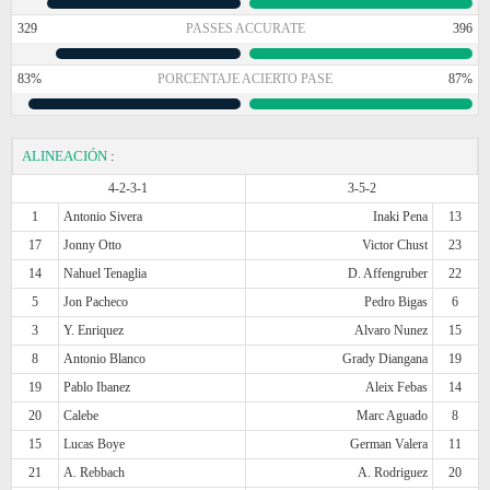
329
PASSES ACCURATE
396
83%
PORCENTAJE ACIERTO PASE
87%
ALINEACIÓN
:
4-2-3-1
3-5-2
1
Antonio Sivera
Inaki Pena
13
17
Jonny Otto
Victor Chust
23
14
Nahuel Tenaglia
D. Affengruber
22
5
Jon Pacheco
Pedro Bigas
6
3
Y. Enriquez
Alvaro Nunez
15
8
Antonio Blanco
Grady Diangana
19
19
Pablo Ibanez
Aleix Febas
14
20
Calebe
Marc Aguado
8
15
Lucas Boye
German Valera
11
21
A. Rebbach
A. Rodriguez
20