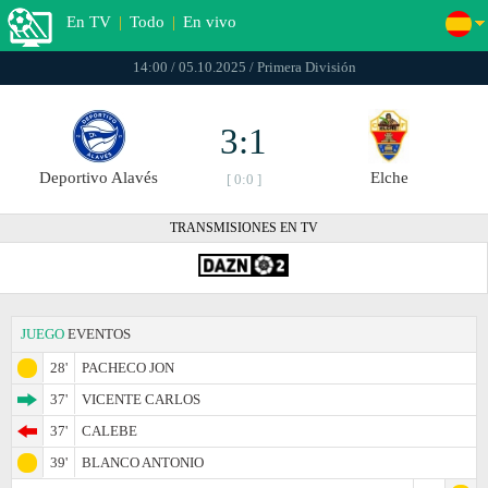
En TV
|
Todo
|
En vivo
14:00 / 05.10.2025 / Primera División
3:1
Deportivo Alavés
Elche
[ 0:0 ]
TRANSMISIONES EN TV
JUEGO
EVENTOS
28'
PACHECO JON
37'
VICENTE CARLOS
37'
CALEBE
39'
BLANCO ANTONIO