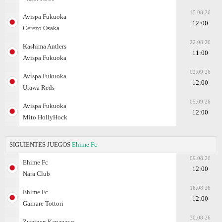
15.08.26
Avispa Fukuoka
12:00
Cerezo Osaka
22.08.26
Kashima Antlers
11:00
Avispa Fukuoka
02.09.26
Avispa Fukuoka
12:00
Urawa Reds
05.09.26
Avispa Fukuoka
12:00
Mito HollyHock
SIGUIENTES JUEGOS
Ehime Fc
09.08.26
Ehime Fc
12:00
Nara Club
16.08.26
Ehime Fc
12:00
Gainare Tottori
30.08.26
Zweigen Kanazawa