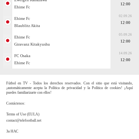
12:00
Ehime Fc
02.09.26
Ehime Fc
12:00
Blaublitz Akita
05.09.26
Ehime Fc
12:00
Giravanz Kitakyushu
14.09.26
FC Osaka
12:00
Ehime Fc
Fútbol en TV - Todos los derechos reservados. Con el sitio que está visitando,
¡automáticamente acepta la Política de privacidad y la Política de cookies! ¡Aquí
puedes familiarizarte con ellos!
Contáctenos:
Terms of Use (EULA)
contact@telefootball.net
За НАС