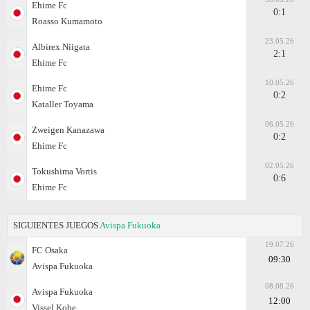
Ehime Fc
0:1
Roasso Kumamoto
23.05.26
Albirex Niigata
2:1
Ehime Fc
10.05.26
Ehime Fc
0:2
Kataller Toyama
06.05.26
Zweigen Kanazawa
0:2
Ehime Fc
02.05.26
Tokushima Vortis
0:6
Ehime Fc
SIGUIENTES JUEGOS
Avispa Fukuoka
19.07.26
FC Osaka
09:30
Avispa Fukuoka
08.08.26
Avispa Fukuoka
12:00
Vissel Kobe