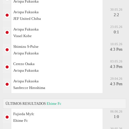
Avispa Fukuoka
30.05.26
Avispa Fukuoka
2:2
JEF United Chiba
23.05.26
Avispa Fukuoka
0:1
Vissel Kobe
10.05.26
Shimizu S-Pulse
4:3 Pen
Avispa Fukuoka
03.05.26
Cerezo Osaka
4:3 Pen
Avispa Fukuoka
29.04.26
Avispa Fukuoka
4:3 Pen
Sanfrecce Hiroshima
ÚLTIMOS RESULTADOS
Ehime Fc
06.06.26
Fujieda Myfc
1:0
Ehime Fc
30.05.26