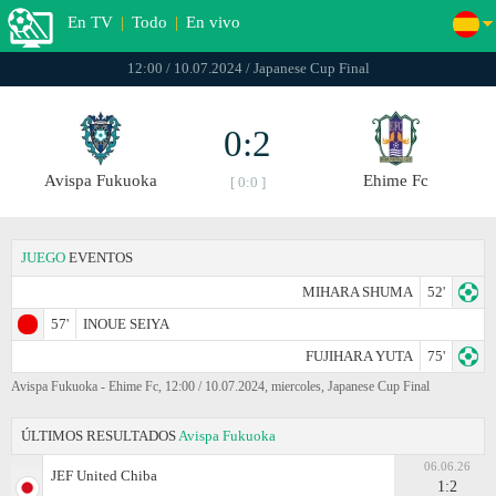
En TV
|
Todo
|
En vivo
12:00 / 10.07.2024 / Japanese Cup Final
0:2
Avispa Fukuoka
Ehime Fc
[ 0:0 ]
JUEGO
EVENTOS
MIHARA SHUMA
52'
57'
INOUE SEIYA
FUJIHARA YUTA
75'
Avispa Fukuoka - Ehime Fc, 12:00 / 10.07.2024, miercoles, Japanese Cup Final
ÚLTIMOS RESULTADOS
Avispa Fukuoka
06.06.26
JEF United Chiba
1:2