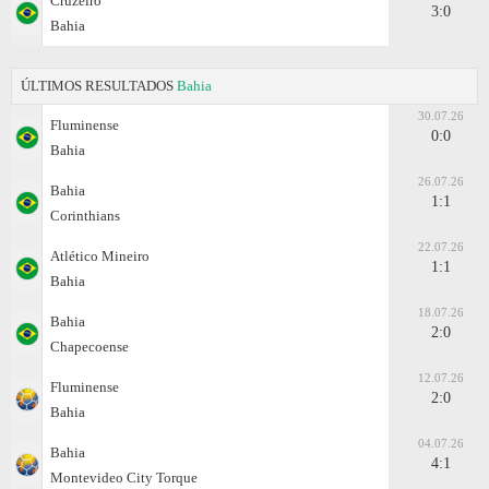
Cruzeiro
3:0
Bahia
ÚLTIMOS RESULTADOS
Bahia
30.07.26
Fluminense
0:0
Bahia
26.07.26
Bahia
1:1
Corinthians
22.07.26
Atlético Mineiro
1:1
Bahia
18.07.26
Bahia
2:0
Chapecoense
12.07.26
Fluminense
2:0
Bahia
04.07.26
Bahia
4:1
Montevideo City Torque