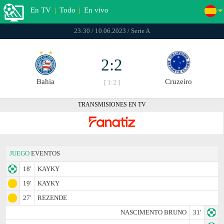
En TV
|
Todo
|
En vivo
23:30 / 10.06.2023 / Serie A
2:2
Bahia
Cruzeiro
[ 1:2 ]
TRANSMISIONES EN TV
JUEGO
EVENTOS
18'
KAYKY
19'
KAYKY
27'
REZENDE
NASCIMENTO BRUNO
31'