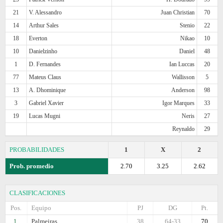
21
V. Alessandro
Juan Christian
70
14
Arthur Sales
Stenio
22
18
Everton
Nikao
10
10
Danielzinho
Daniel
48
1
D. Fernandes
Ian Luccas
20
77
Mateus Claus
Wallisson
5
13
A. Dhominique
Anderson
98
3
Gabriel Xavier
Igor Marques
33
19
Lucas Mugni
Neris
27
Reynaldo
29
PROBABILIDADES
1
X
2
Prob. promedio
2.70
3.25
2.62
CLASIFICACIONES
Pos.
Equipo
PJ
DG
Pt.
1.
Palmeiras
38
64-33
70