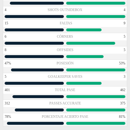
4
SHOTS OUTSIDEBOX
4
15
FALTAS
9
6
CÓRNERS
5
8
OFFSIDES
5
47%
POSESIÓN
53%
5
GOALKEEPER SAVES
3
401
TOTAL PASE
462
312
PASSES ACCURATE
375
78%
PORCENTAJE ACIERTO PASE
81%