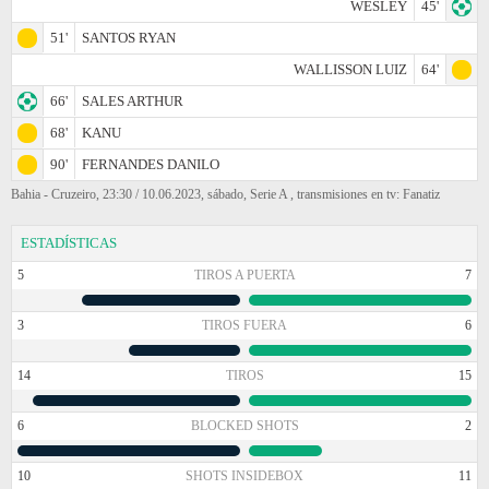
WESLEY
45'
51'
SANTOS RYAN
WALLISSON LUIZ
64'
66'
SALES ARTHUR
68'
KANU
90'
FERNANDES DANILO
Bahia - Cruzeiro, 23:30 / 10.06.2023, sábado, Serie A , transmisiones en tv: Fanatiz
ESTADÍSTICAS
5
TIROS A PUERTA
7
3
TIROS FUERA
6
14
TIROS
15
6
BLOCKED SHOTS
2
10
SHOTS INSIDEBOX
11