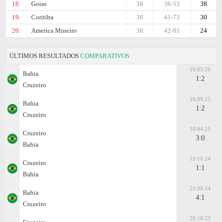
18.
Goias
38
36-53
38
19.
Coritiba
38
41-73
30
20.
Amеrica Mineiro
38
42-81
24
ÚLTIMOS RESULTADOS
COMPARATIVOS
10.05.26
Bahia
1:2
Cruzeiro
16.09.25
Bahia
1:2
Cruzeiro
18.04.25
Cruzeiro
3:0
Bahia
19.10.24
Cruzeiro
1:1
Bahia
23.06.24
Bahia
4:1
Cruzeiro
26.10.23