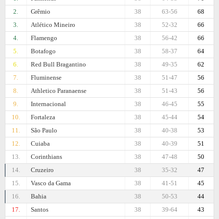
2.
Grêmio
38
63-56
68
3.
Atlético Mineiro
38
52-32
66
4.
Flamengo
38
56-42
66
5.
Botafogo
38
58-37
64
6.
Red Bull Bragantino
38
49-35
62
7.
Fluminense
38
51-47
56
8.
Athletico Paranaense
38
51-43
56
9.
Internacional
38
46-45
55
10.
Fortaleza
38
45-44
54
11.
São Paulo
38
40-38
53
12.
Cuiaba
38
40-39
51
13.
Corinthians
38
47-48
50
14.
Cruzeiro
38
35-32
47
15.
Vasco da Gama
38
41-51
45
16.
Bahia
38
50-53
44
17.
Santos
38
39-64
43