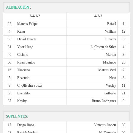
ALINEACIÓN
:
3-4-1-2
4-3-3
22
Marcos Felipe
Rafael
1
4
Kanu
William
12
33
David Duarte
Oliveira
6
31
Vitor Hugo
L. Castan da Silva
4
40
Cicinho
Marlon
3
66
Ryan Santos
Machado
23
16
Thaciano
Mateus Vital
7
5
Rezende
Neto
8
8
C. Oliveira Souza
Wesley
11
9
Everaldo
Gilberto
21
37
Kayky
Bruno Rodrigues
9
SUPLENTES:
17
Diego Rosa
Vinicius Robert
80
23
Patrick Verhon
H. Dourado
99