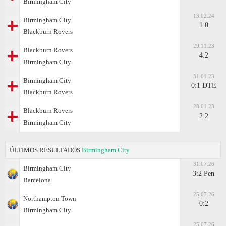
Birmingham City
13.02.24
Birmingham City
1:0
Blackburn Rovers
29.11.23
Blackburn Rovers
4:2
Birmingham City
31.01.23
Birmingham City
0:1 DTE
Blackburn Rovers
28.01.23
Blackburn Rovers
2:2
Birmingham City
ÚLTIMOS RESULTADOS
Birmingham City
31.07.26
Birmingham City
3:2 Pen
Barcelona
25.07.26
Northampton Town
0:2
Birmingham City
25.07.26