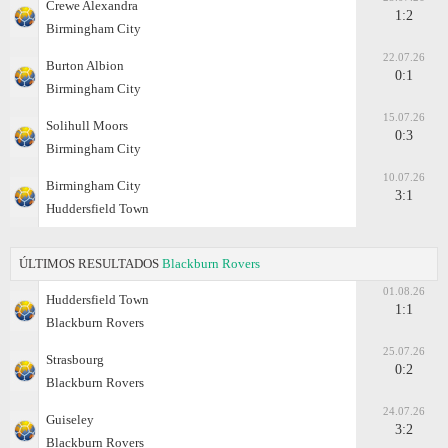
Crewe Alexandra
1:2
Birmingham City
22.07.26
Burton Albion
0:1
Birmingham City
15.07.26
Solihull Moors
0:3
Birmingham City
10.07.26
Birmingham City
3:1
Huddersfield Town
ÚLTIMOS RESULTADOS
Blackburn Rovers
01.08.26
Huddersfield Town
1:1
Blackburn Rovers
25.07.26
Strasbourg
0:2
Blackburn Rovers
24.07.26
Guiseley
3:2
Blackburn Rovers