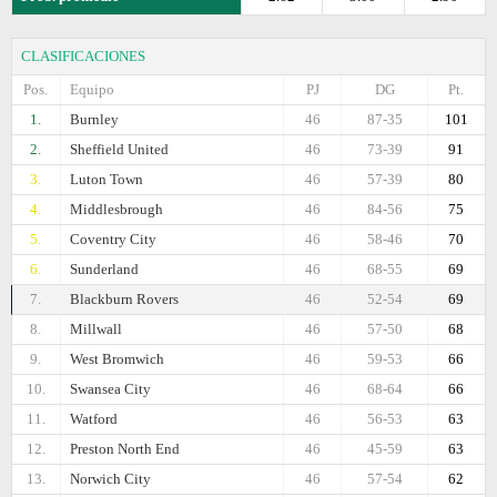
CLASIFICACIONES
Pos.
Equipo
PJ
DG
Pt.
1.
Burnley
46
87-35
101
2.
Sheffield United
46
73-39
91
3.
Luton Town
46
57-39
80
4.
Middlesbrough
46
84-56
75
5.
Coventry City
46
58-46
70
6.
Sunderland
46
68-55
69
7.
Blackburn Rovers
46
52-54
69
8.
Millwall
46
57-50
68
9.
West Bromwich
46
59-53
66
10.
Swansea City
46
68-64
66
11.
Watford
46
56-53
63
12.
Preston North End
46
45-59
63
13.
Norwich City
46
57-54
62