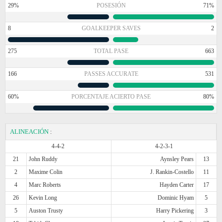
29%
POSESIÓN
71%
8
GOALKEEPER SAVES
2
275
TOTAL PASE
663
166
PASSES ACCURATE
531
60%
PORCENTAJE ACIERTO PASE
80%
ALINEACIÓN
:
4-4-2
4-2-3-1
21
John Ruddy
Aynsley Pears
13
2
Maxime Colin
J. Rankin-Costello
11
4
Marc Roberts
Hayden Carter
17
26
Kevin Long
Dominic Hyam
5
5
Auston Trusty
Harry Pickering
3