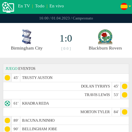
En TV
|
Todo
|
En vivo
16:00 / 01.04.2023 / Campeonato
1:0
Birmingham City
Blackburn Rovers
[ 0:0 ]
JUEGO
EVENTOS
45'
TRUSTY AUSTON
DOLAN TYRHYS
45'
TRAVIS LEWIS
53'
61'
KHADRA REDA
MORTON TYLER
84'
89'
BACUNA JUNINHO
90'
BELLINGHAM JOBE