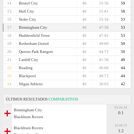
14.
Bristol City
46
55-56
59
15.
Hull City
46
51-61
58
16.
Stoke City
46
55-54
53
17.
Birmingham City
46
47-58
53
18.
Huddersfield Town
46
47-62
53
19.
Rotherham United
46
49-60
50
20.
Queens Park Rangers
46
44-71
50
21.
Cardiff City
46
41-58
49
22.
Reading
46
46-68
44
23.
Blackpool
46
48-72
44
24.
Wigan Athletic
46
38-65
42
ÚLTIMOS RESULTADOS
COMPARATIVOS
03.04.26
Birmingham City
0:1
Blackburn Rovers
16.08.25
Blackburn Rovers
1:2