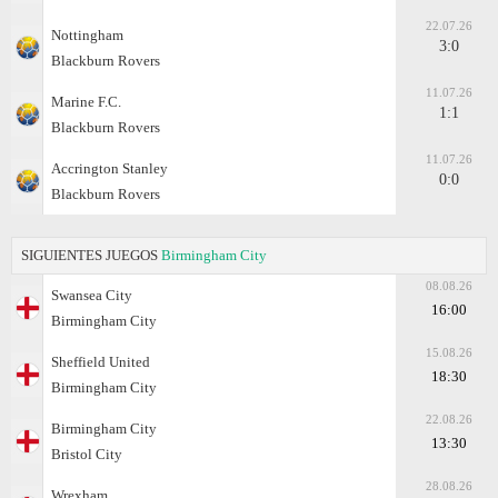
22.07.26
Nottingham
3:0
Blackburn Rovers
11.07.26
Marine F.C.
1:1
Blackburn Rovers
11.07.26
Accrington Stanley
0:0
Blackburn Rovers
SIGUIENTES JUEGOS
Birmingham City
08.08.26
Swansea City
16:00
Birmingham City
15.08.26
Sheffield United
18:30
Birmingham City
22.08.26
Birmingham City
13:30
Bristol City
28.08.26
Wrexham