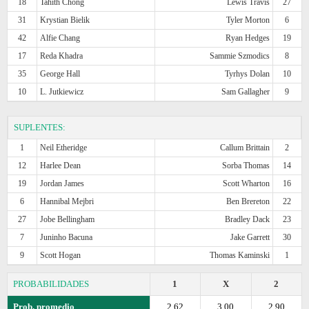
18
Tahith Chong
Lewis Travis
27
31
Krystian Bielik
Tyler Morton
6
42
Alfie Chang
Ryan Hedges
19
17
Reda Khadra
Sammie Szmodics
8
35
George Hall
Tyrhys Dolan
10
10
L. Jutkiewicz
Sam Gallagher
9
SUPLENTES:
1
Neil Etheridge
Callum Brittain
2
12
Harlee Dean
Sorba Thomas
14
19
Jordan James
Scott Wharton
16
6
Hannibal Mejbri
Ben Brereton
22
27
Jobe Bellingham
Bradley Dack
23
7
Juninho Bacuna
Jake Garrett
30
9
Scott Hogan
Thomas Kaminski
1
PROBABILIDADES
1
X
2
Prob. promedio
2.62
3.00
2.90