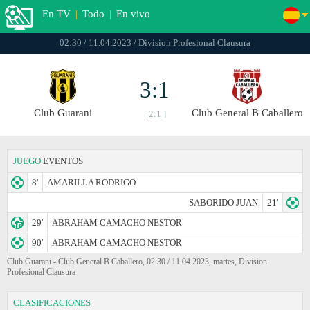
En TV
|
Todo
|
En vivo
02:30 / 11.04.2023 / Division Profesional Clausura
3:1
Club Guarani
Club General B Caballero
[ 2:1 ]
JUEGO
EVENTOS
8'
AMARILLA RODRIGO
SABORIDO JUAN
21'
29'
ABRAHAM CAMACHO NESTOR
90'
ABRAHAM CAMACHO NESTOR
Club Guarani - Club General B Caballero, 02:30 / 11.04.2023, martes, Division
Profesional Clausura
CLASIFICACIONES