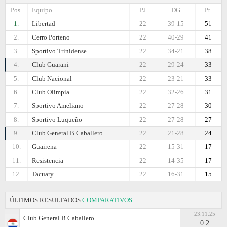
Pos.
Equipo
PJ
DG
Pt.
1.
Libertad
22
39-15
51
2.
Cerro Porteno
22
40-29
41
3.
Sportivo Trinidense
22
34-21
38
4.
Club Guarani
22
29-24
33
5.
Club Nacional
22
23-21
33
6.
Club Olimpia
22
32-26
31
7.
Sportivo Ameliano
22
27-28
30
8.
Sportivo Luqueño
22
27-28
27
9.
Club General B Caballero
22
21-28
24
10.
Guairena
22
15-31
17
11.
Resistencia
22
14-35
17
12.
Tacuary
22
16-31
15
ÚLTIMOS RESULTADOS
COMPARATIVOS
23.11.25
Club General B Caballero
0:2