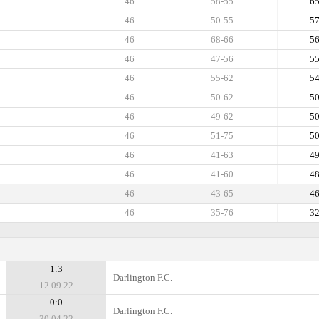
46
58-55
6
46
50-55
5
46
68-66
5
46
47-56
5
46
55-62
5
46
50-62
5
46
49-62
5
46
51-75
5
46
41-63
4
46
41-60
4
46
43-65
4
46
35-76
3
1:3
Darlington F.C.
12.09.22
0:0
Darlington F.C.
30.04.22