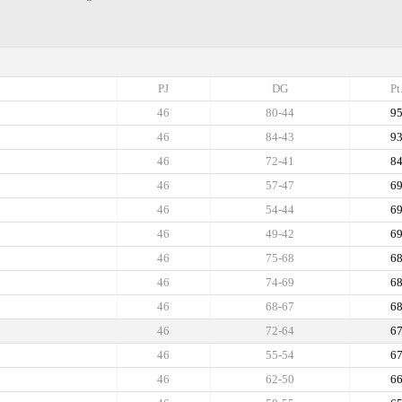
PJ
DG
Pt
46
80-44
9
46
84-43
9
46
72-41
8
46
57-47
6
46
54-44
6
46
49-42
6
46
75-68
6
46
74-69
6
46
68-67
6
46
72-64
6
46
55-54
6
46
62-50
6