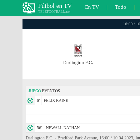
Fútbol en TV
En TV
|
Todo
|
TELEFOOTBALL.net
16:00 / 1
Darlington F.C.
JUEGO
EVENTOS
6'
FELIX KAINE
56'
NEWALL NATHAN
Darlington F.C. - Bradford Park Avenue, 16:00 / 10.04.2023, lu