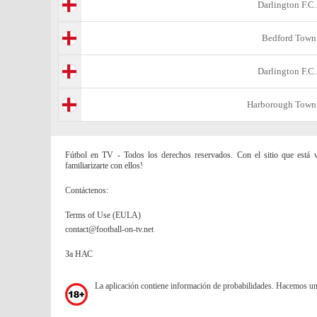
Darlington F.C.
Bedford Town
Darlington F.C.
Harborough Town
Fútbol en TV - Todos los derechos reservados. Con el sitio que está vi
familiarizarte con ellos!
Contáctenos:
Terms of Use (EULA)
contact@football-on-tv.net
За НАС
La aplicación contiene información de probabilidades. Hacemos u