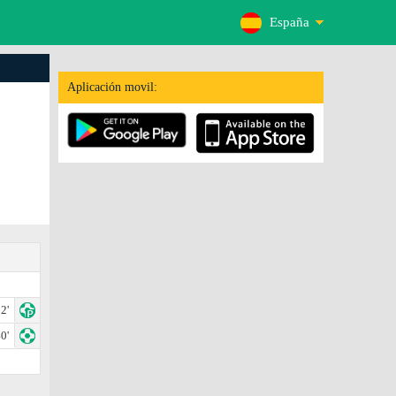
España
Aplicación movil:
2'
0'