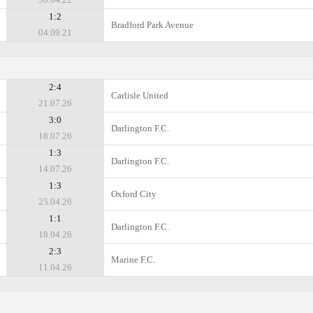
1:2
Bradford Park Avenue
04.09.21
2:4
Carlisle United
21.07.26
3:0
Darlington F.C.
18.07.26
1:3
Darlington F.C.
14.07.26
1:3
Oxford City
25.04.26
1:1
Darlington F.C.
18.04.26
2:3
Marine F.C.
11.04.26