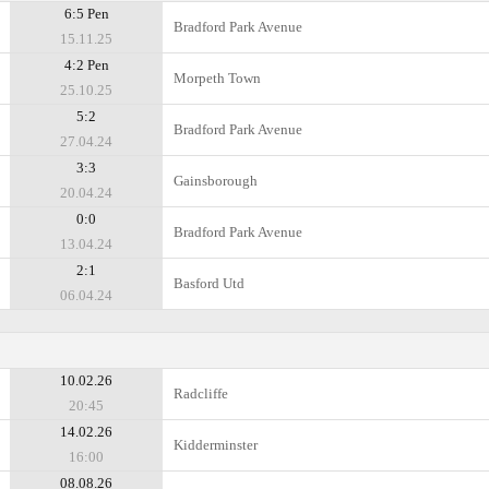
6:5 Pen
Bradford Park Avenue
15.11.25
4:2 Pen
Morpeth Town
25.10.25
5:2
Bradford Park Avenue
27.04.24
3:3
Gainsborough
20.04.24
0:0
Bradford Park Avenue
13.04.24
2:1
Basford Utd
06.04.24
10.02.26
Radcliffe
20:45
14.02.26
Kidderminster
16:00
08.08.26