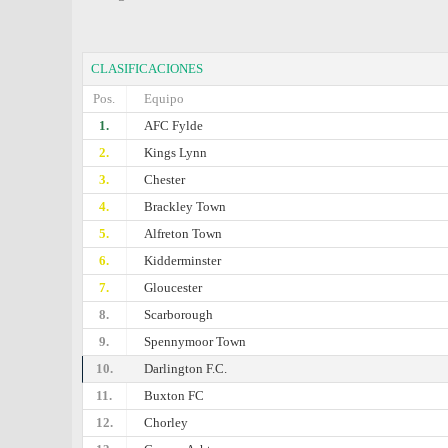
CLASIFICACIONES
Pos.
Equipo
1.
AFC Fylde
2.
Kings Lynn
3.
Chester
4.
Brackley Town
5.
Alfreton Town
6.
Kidderminster
7.
Gloucester
8.
Scarborough
9.
Spennymoor Town
10.
Darlington F.C.
11.
Buxton FC
12.
Chorley