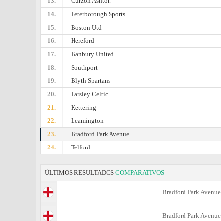
13.
Curzon Ashton
14.
Peterborough Sports
15.
Boston Utd
16.
Hereford
17.
Banbury United
18.
Southport
19.
Blyth Spartans
20.
Farsley Celtic
21.
Kettering
22.
Leamington
23.
Bradford Park Avenue
24.
Telford
ÚLTIMOS RESULTADOS
COMPARATIVOS
Bradford Park Avenue
Bradford Park Avenue