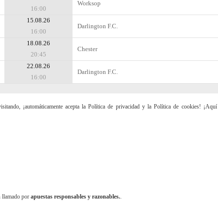
Worksop
16:00
15.08.26
Darlington F.C.
16:00
18.08.26
Chester
20:45
22.08.26
Darlington F.C.
16:00
sitando, ¡automáticamente acepta la Política de privacidad y la Política de cookies! ¡Aqu
n llamado por
apuestas responsables y razonables.
.