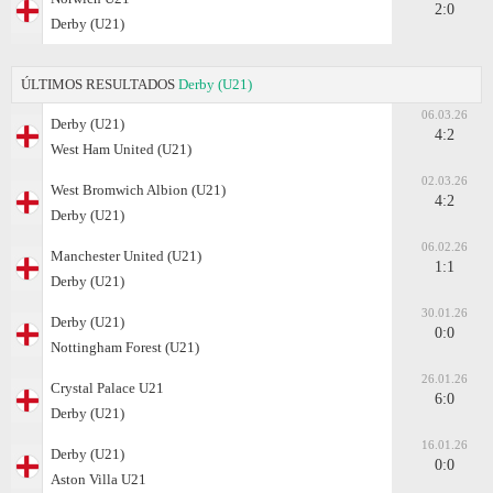
2:0
Derby (U21)
ÚLTIMOS RESULTADOS
Derby (U21)
06.03.26
Derby (U21)
4:2
West Ham United (U21)
02.03.26
West Bromwich Albion (U21)
4:2
Derby (U21)
06.02.26
Manchester United (U21)
1:1
Derby (U21)
30.01.26
Derby (U21)
0:0
Nottingham Forest (U21)
26.01.26
Crystal Palace U21
6:0
Derby (U21)
16.01.26
Derby (U21)
0:0
Aston Villa U21