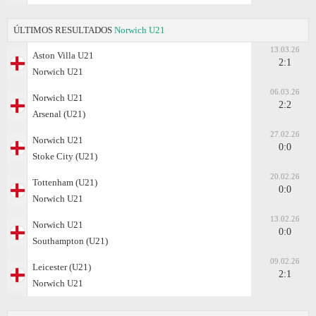
ÚLTIMOS RESULTADOS
Norwich U21
13.03.26
Aston Villa U21
2:1
Norwich U21
06.03.26
Norwich U21
2:2
Arsenal (U21)
27.02.26
Norwich U21
0:0
Stoke City (U21)
20.02.26
Tottenham (U21)
0:0
Norwich U21
13.02.26
Norwich U21
0:0
Southampton (U21)
09.02.26
Leicester (U21)
2:1
Norwich U21