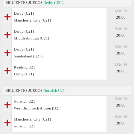
SIGUIENTES JUEGOS
Derby (U21)
13.02.26
Derby (U21)
20:00
Manchester City (U21)
20.03.26
Derby (U21)
20:00
Middlesbrough (U21)
06.04.26
Derby (U21)
20:00
Sunderland (U21)
13.04.26
Reading U21
20:00
Derby (U21)
SIGUIENTES JUEGOS
Norwich U21
20.03.26
Norwich U21
20:00
West Bromwich Albion (U21)
10.04.26
Manchester City (U21)
20:00
Norwich U21