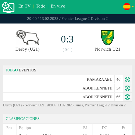
En TV
|
Todo
|
En vivo
20:00 / 13.02.2023 / Premier League 2 Division 2
0:3
Derby (U21)
Norwich U21
[ 0:1 ]
JUEGO
EVENTOS
KAMARA ABU
40'
ABOH KENNETH
54'
ABOH KENNETH
66'
Derby (U21) - Norwich U21, 20:00 / 13.02.2023, lunes, Premier League 2 Division 2
CLASIFICACIONES
Pos.
Equipo
PJ
DG
Pt.