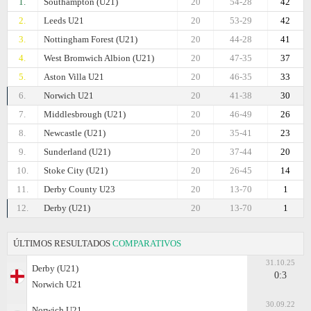
1.
Southampton (U21)
20
54-28
42
2.
Leeds U21
20
53-29
42
3.
Nottingham Forest (U21)
20
44-28
41
4.
West Bromwich Albion (U21)
20
47-35
37
5.
Aston Villa U21
20
46-35
33
6.
Norwich U21
20
41-38
30
7.
Middlesbrough (U21)
20
46-49
26
8.
Newcastle (U21)
20
35-41
23
9.
Sunderland (U21)
20
37-44
20
10.
Stoke City (U21)
20
26-45
14
11.
Derby County U23
20
13-70
1
12.
Derby (U21)
20
13-70
1
ÚLTIMOS RESULTADOS
COMPARATIVOS
31.10.25
Derby (U21)
0:3
Norwich U21
30.09.22
Norwich U21