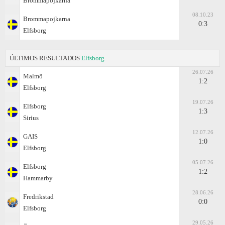
Brommapojkarna
08.10.23
Brommapojkarna
0:3
Elfsborg
ÚLTIMOS RESULTADOS
Elfsborg
26.07.26
Malmö
1:2
Elfsborg
19.07.26
Elfsborg
1:3
Sirius
12.07.26
GAIS
1:0
Elfsborg
05.07.26
Elfsborg
1:2
Hammarby
28.06.26
Fredrikstad
0:0
Elfsborg
29.05.26