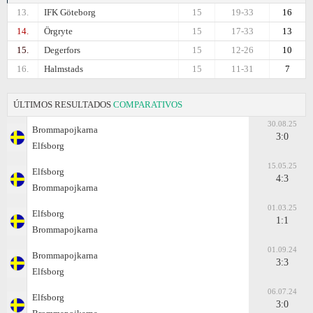
13.
IFK Göteborg
15
19-33
16
14.
Örgryte
15
17-33
13
15.
Degerfors
15
12-26
10
16.
Halmstads
15
11-31
7
ÚLTIMOS RESULTADOS
COMPARATIVOS
30.08.25
Brommapojkarna
3:0
Elfsborg
15.05.25
Elfsborg
4:3
Brommapojkarna
01.03.25
Elfsborg
1:1
Brommapojkarna
01.09.24
Brommapojkarna
3:3
Elfsborg
06.07.24
Elfsborg
3:0