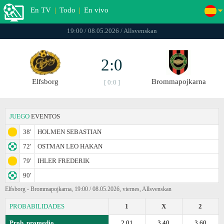
En TV
|
Todo
|
En vivo
19:00 / 08.05.2026 / Allsvenskan
2:0
Elfsborg
Brommapojkarna
[ 0:0 ]
JUEGO
EVENTOS
38'
HOLMEN SEBASTIAN
72'
OSTMAN LEO HAKAN
79'
IHLER FREDERIK
90'
Elfsborg - Brommapojkarna, 19:00 / 08.05.2026, viernes, Allsvenskan
PROBABILIDADES
1
X
2
Prob. promedio
2.01
3.40
3.60