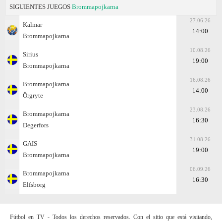
SIGUIENTES JUEGOS
Brommapojkarna
27.06.26
Kalmar
14:00
Brommapojkarna
10.08.26
Sirius
19:00
Brommapojkarna
16.08.26
Brommapojkarna
14:00
Örgryte
23.08.26
Brommapojkarna
16:30
Degerfors
31.08.26
GAIS
19:00
Brommapojkarna
06.09.26
Brommapojkarna
16:30
Elfsborg
Fútbol en TV - Todos los derechos reservados. Con el sitio que está visitando,