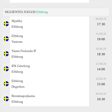
SIGUIENTES JUEGOS
Elfsborg
08.08.26
Mjallby
17:30
Elfsborg
14.08.26
Elfsborg
19:00
Vasteras
18.08.26
Vastra Frolunda IF
18:30
Elfsborg
23.08.26
IFK Göteborg
14:00
Elfsborg
29.08.26
Elfsborg
15:00
Degerfors
06.09.26
Brommapojkarna
16:30
Elfsborg