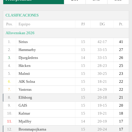
CLASIFICACIONES
Pos.
Equipo
PJ
DG
Pt.
Allsvenskan 2026
1.
Sirius
15
42-17
41
2.
Hammarby
15
33-15
27
3.
Djurgårdens
14
33-15
26
4.
Häcken
15
28-23
25
5.
Malmö
15
30-25
23
6.
AIK Solna
15
18-21
22
7.
Vasteras
15
24-29
22
8.
Elfsborg
15
20-18
21
9.
GAIS
15
19-15
20
10.
Kalmar
15
19-21
18
11.
Mjallby
14
20-19
17
12.
Brommapojkarna
15
20-24
17