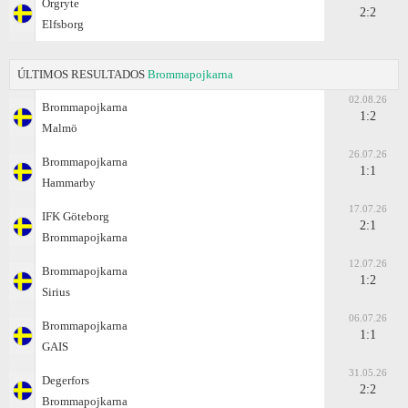
Örgryte
2:2
Elfsborg
ÚLTIMOS RESULTADOS
Brommapojkarna
02.08.26
Brommapojkarna
1:2
Malmö
26.07.26
Brommapojkarna
1:1
Hammarby
17.07.26
IFK Göteborg
2:1
Brommapojkarna
12.07.26
Brommapojkarna
1:2
Sirius
06.07.26
Brommapojkarna
1:1
GAIS
31.05.26
Degerfors
2:2
Brommapojkarna