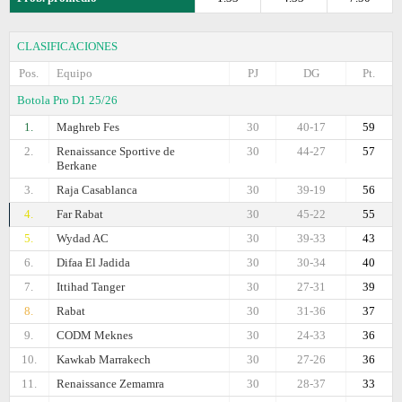
CLASIFICACIONES
Pos.
Equipo
PJ
DG
Pt.
Botola Pro D1 25/26
1.
Maghreb Fes
30
40-17
59
2.
Renaissance Sportive de
30
44-27
57
Berkane
3.
Raja Casablanca
30
39-19
56
4.
Far Rabat
30
45-22
55
5.
Wydad AC
30
39-33
43
6.
Difaa El Jadida
30
30-34
40
7.
Ittihad Tanger
30
27-31
39
8.
Rabat
30
31-36
37
9.
CODM Meknes
30
24-33
36
10.
Kawkab Marrakech
30
27-26
36
11.
Renaissance Zemamra
30
28-37
33