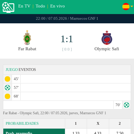
En TV
|
Todo
|
En vivo
22:00 / 07.05.2026 / Marruecos GNF 1
1:1
Far Rabat
Olympic Safi
[ 0:0 ]
JUEGO
EVENTOS
45'
57'
68'
70'
Far Rabat - Olympic Safi, 22:00 / 07.05.2026, jueves, Marruecos GNF 1
PROBABILIDADES
1
X
2
Prob. promedio
1.33
4.33
7.50