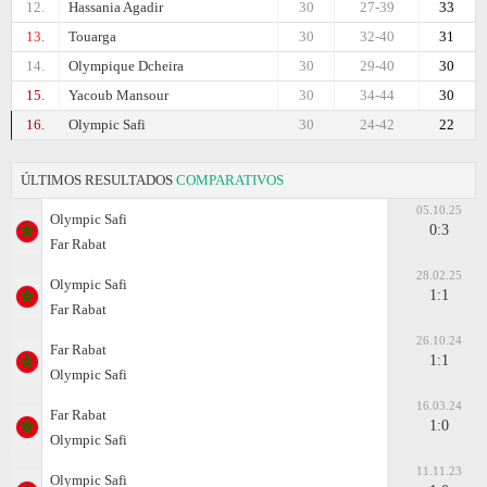
12.
Hassania Agadir
30
27-39
33
13.
Touarga
30
32-40
31
14.
Olympique Dcheira
30
29-40
30
15.
Yacoub Mansour
30
34-44
30
16.
Olympic Safi
30
24-42
22
ÚLTIMOS RESULTADOS
COMPARATIVOS
05.10.25
Olympic Safi
0:3
Far Rabat
28.02.25
Olympic Safi
1:1
Far Rabat
26.10.24
Far Rabat
1:1
Olympic Safi
16.03.24
Far Rabat
1:0
Olympic Safi
11.11.23
Olympic Safi