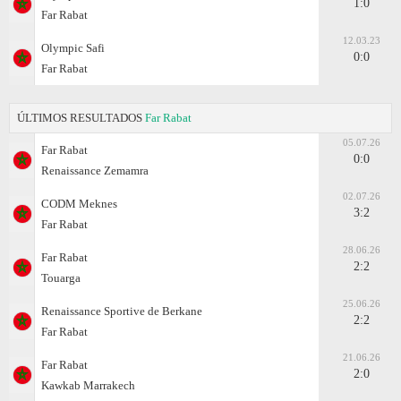
1:0
Far Rabat
12.03.23
Olympic Safi
0:0
Far Rabat
ÚLTIMOS RESULTADOS
Far Rabat
05.07.26
Far Rabat
0:0
Renaissance Zemamra
02.07.26
CODM Meknes
3:2
Far Rabat
28.06.26
Far Rabat
2:2
Touarga
25.06.26
Renaissance Sportive de Berkane
2:2
Far Rabat
21.06.26
Far Rabat
2:0
Kawkab Marrakech