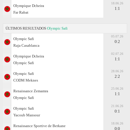
18.06.26
Olympique Dcheira
1:1
Far Rabat
ÚLTIMOS RESULTADOS
Olympic Safi
05.07.26
Olympic Safi
0:2
Raja Casablanca
02.07.26
Olympique Dcheira
1:1
Olympic Safi
28.06.26
Olympic Safi
2:2
CODM Meknes
25.06.26
Renaissance Zemamra
1:1
Olympic Safi
21.06.26
Olympic Safi
0:1
Yacoub Mansour
18.06.26
Renaissance Sportive de Berkane
0:0