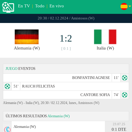
En TV
|
Todo
|
En vivo
20:30 / 02.12.2024 / Amistosos (W)
1:2
Alemania (W)
Italia (W)
[ 0:1 ]
JUEGO
EVENTOS
BONFANTINI AGNESE
11'
51'
RAUCH FELICITAS
CANTORE SOFIA
74'
Alemania (W) - Italia (W), 20:30 / 02.12.2024, lunes, Amistosos (W)
ÚLTIMOS RESULTADOS
Alemania (W)
23.07.25
Alemania (W)
0:1 DTE