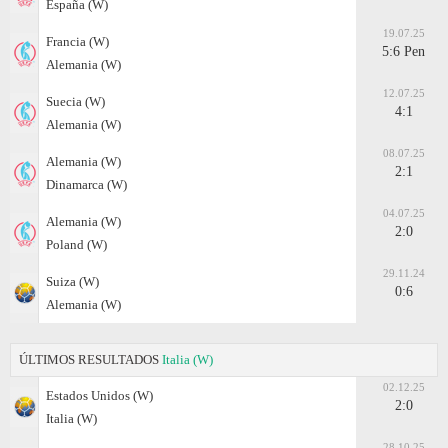
España (W)
19.07.25
Francia (W)
5:6 Pen
Alemania (W)
12.07.25
Suecia (W)
4:1
Alemania (W)
08.07.25
Alemania (W)
2:1
Dinamarca (W)
04.07.25
Alemania (W)
2:0
Poland (W)
29.11.24
Suiza (W)
0:6
Alemania (W)
ÚLTIMOS RESULTADOS
Italia (W)
02.12.25
Estados Unidos (W)
2:0
Italia (W)
28.10.25