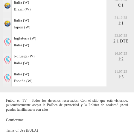
Italia (W)
0:1
Brazil (W)
24.10.25
Italia (W)
1:1
Japón (W)
22.07.25
Inglaterra (W)
2:1 DTE
Italia (W)
16.07.25
Noruega (W)
1:2
Italia (W)
11.07.25
Italia (W)
1:3
España (W)
Fútbol en TV - Todos los derechos reservados. Con el sitio que está visitando,
¡automáticamente acepta la Política de privacidad y la Política de cookies! ¡Aquí
puedes familiarizarte con ellos!
Contáctenos:
Terms of Use (EULA)