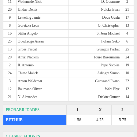
11
Woltemade Nick
D. Ousmane
2
26
Undav Deniz
Ndicka Evan
21
9
Leweling Jamie
Doue Guela
17
8
Goretzka Leon
O. Christopher
13
16
Stiller Angelo
S. Jean Michael
4
25
Ouedraogo Assan
Fofana Seko
6
13
Gross Pascal
Guiagon Parfait
25
20
Amiri Nadiem
Toure Bazoumana
24
2
R. Antonio
Pepe Nicolas
19
24
Thiaw Malick
Adingra Simon
10
3
Anton Waldemar
Guessand Evann
22
12
Baumann Oliver
Wahi Elye
12
21
N. Alexander
Diakite Oumar
14
PROBABILIDADES
1
X
2
BETHUB
1.58
4.75
5.75
CLASIFICACIONES