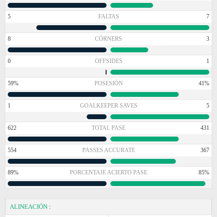
5
FALTAS
7
8
CÓRNERS
3
0
OFFSIDES
1
59%
POSESIÓN
41%
1
GOALKEEPER SAVES
5
622
TOTAL PASE
431
554
PASSES ACCURATE
367
89%
PORCENTAJE ACIERTO PASE
85%
ALINEACIÓN
: