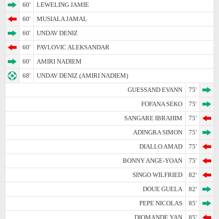
60'
LEWELING JAMIE
60'
MUSIALA JAMAL
60'
UNDAV DENIZ
60'
PAVLOVIC ALEKSANDAR
60'
AMIRI NADIEM
68'
UNDAV DENIZ (AMIRI NADIEM)
GUESSAND EVANN
75'
FOFANA SEKO
75'
SANGARE IBRAHIM
75'
ADINGRA SIMON
75'
DIALLO AMAD
75'
BONNY ANGE-YOAN
75'
SINGO WILFRIED
82'
DOUE GUELA
82'
PEPE NICOLAS
85'
DIOMANDE YAN
85'