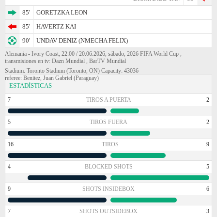
85'
GORETZKA LEON
85'
HAVERTZ KAI
90'
UNDAV DENIZ (NMECHA FELIX)
Alemania - Ivory Coast, 22:00 / 20.06.2026, sábado, 2026 FIFA World Cup ,
transmisiones en tv: Dazn Mundial , BarTV Mundial
Stadium: Toronto Stadium (Toronto, ON) Capacity: 43036
referee: Benitez, Juan Gabriel (Paraguay)
ESTADÍSTICAS
7
TIROS A PUERTA
2
5
TIROS FUERA
2
16
TIROS
9
4
BLOCKED SHOTS
5
9
SHOTS INSIDEBOX
6
7
SHOTS OUTSIDEBOX
3