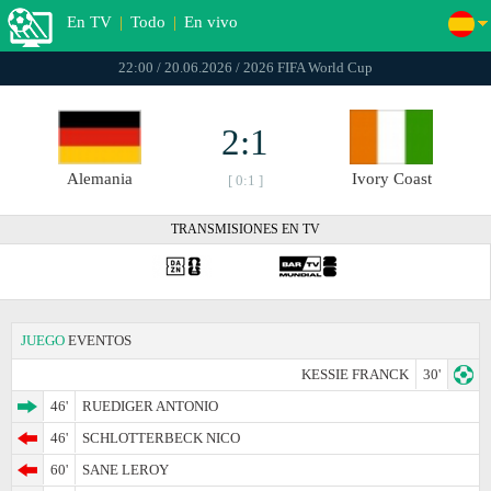
En TV
|
Todo
|
En vivo
22:00 / 20.06.2026 / 2026 FIFA World Cup
2:1
Alemania
Ivory Coast
[ 0:1 ]
TRANSMISIONES EN TV
JUEGO
EVENTOS
KESSIE FRANCK
30'
46'
RUEDIGER ANTONIO
46'
SCHLOTTERBECK NICO
60'
SANE LEROY