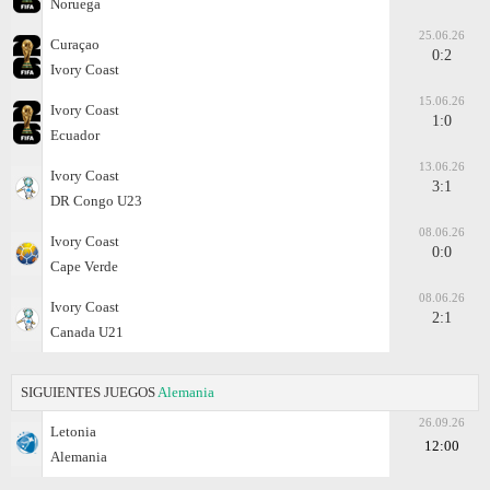
Noruega
25.06.26
Curaçao
0:2
Ivory Coast
15.06.26
Ivory Coast
1:0
Ecuador
13.06.26
Ivory Coast
3:1
DR Congo U23
08.06.26
Ivory Coast
0:0
Cape Verde
08.06.26
Ivory Coast
2:1
Canada U21
SIGUIENTES JUEGOS
Alemania
26.09.26
Letonia
12:00
Alemania