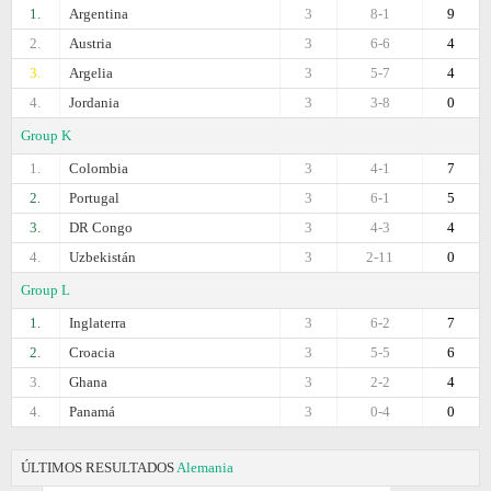
1.
Argentina
3
8-1
9
2.
Austria
3
6-6
4
3.
Argelia
3
5-7
4
4.
Jordania
3
3-8
0
Group K
1.
Colombia
3
4-1
7
2.
Portugal
3
6-1
5
3.
DR Congo
3
4-3
4
4.
Uzbekistán
3
2-11
0
Group L
1.
Inglaterra
3
6-2
7
2.
Croacia
3
5-5
6
3.
Ghana
3
2-2
4
4.
Panamá
3
0-4
0
ÚLTIMOS RESULTADOS
Alemania