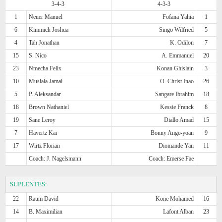
3-4-3
4-3-3
1
Neuer Manuel
Fofana Yahia
1
6
Kimmich Joshua
Singo Wilfried
5
4
Tah Jonathan
K. Odilon
7
15
S. Nico
A. Emmanuel
20
23
Nmecha Felix
Konan Ghislain
3
10
Musiala Jamal
O. Christ Inao
26
5
P. Aleksandar
Sangare Ibrahim
18
18
Brown Nathaniel
Kessie Franck
8
19
Sane Leroy
Diallo Amad
15
7
Havertz Kai
Bonny Ange-yoan
9
17
Wirtz Florian
Diomande Yan
11
Coach: J. Nagelsmann
Coach: Emerse Fae
SUPLENTES:
22
Raum David
Kone Mohamed
16
14
B. Maximilian
Lafont Alban
23