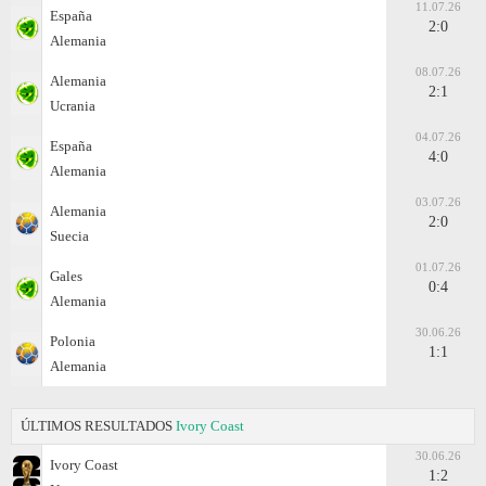
11.07.26
España
2:0
Alemania
08.07.26
Alemania
2:1
Ucrania
04.07.26
España
4:0
Alemania
03.07.26
Alemania
2:0
Suecia
01.07.26
Gales
0:4
Alemania
30.06.26
Polonia
1:1
Alemania
ÚLTIMOS RESULTADOS
Ivory Coast
30.06.26
Ivory Coast
1:2