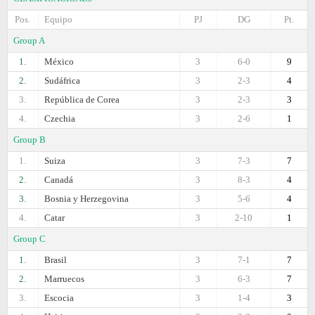
Pos.
Equipo
PJ
DG
Pt.
Group A
1.
México
3
6-0
9
2.
Sudáfrica
3
2-3
4
3.
República de Corea
3
2-3
3
4.
Czechia
3
2-6
1
Group B
1.
Suiza
3
7-3
7
2.
Canadá
3
8-3
4
3.
Bosnia y Herzegovina
3
5-6
4
4.
Catar
3
2-10
1
Group C
1.
Brasil
3
7-1
7
2.
Marruecos
3
6-3
7
3.
Escocia
3
1-4
3