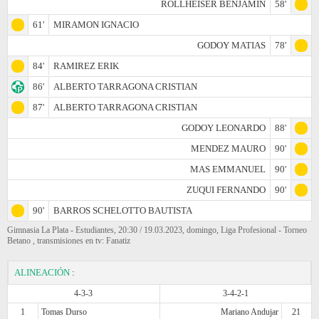
ROLLHEISER BENJAMIN
58'
61'
MIRAMON IGNACIO
GODOY MATIAS
78'
84'
RAMIREZ ERIK
86'
ALBERTO TARRAGONA CRISTIAN
87'
ALBERTO TARRAGONA CRISTIAN
GODOY LEONARDO
88'
MENDEZ MAURO
90'
MAS EMMANUEL
90'
ZUQUI FERNANDO
90'
90'
BARROS SCHELOTTO BAUTISTA
Gimnasia La Plata - Estudiantes, 20:30 / 19.03.2023, domingo, Liga Profesional - Torneo
Betano , transmisiones en tv: Fanatiz
ALINEACIÓN
:
4-3-3
3-4-2-1
1
Tomas Durso
Mariano Andujar
21