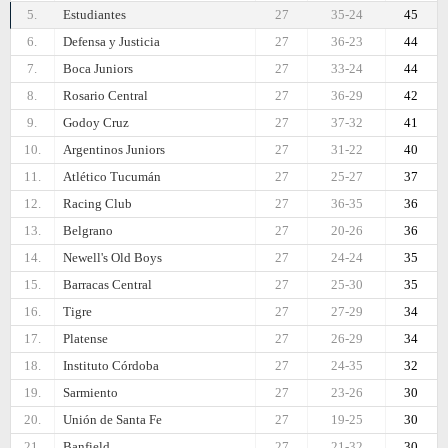
5.
Estudiantes
27
35-24
45
6.
Defensa y Justicia
27
36-23
44
7.
Boca Juniors
27
33-24
44
8.
Rosario Central
27
36-29
42
9.
Godoy Cruz
27
37-32
41
10.
Argentinos Juniors
27
31-22
40
11.
Atlético Tucumán
27
25-27
37
12.
Racing Club
27
36-35
36
13.
Belgrano
27
20-26
36
14.
Newell's Old Boys
27
24-24
35
15.
Barracas Central
27
25-30
35
16.
Tigre
27
27-29
34
17.
Platense
27
26-29
34
18.
Instituto Córdoba
27
24-35
32
19.
Sarmiento
27
23-26
30
20.
Unión de Santa Fe
27
19-25
30
21.
Banfield
27
21-32
30