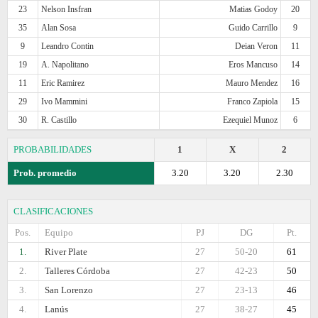
23
Nelson Insfran
Matias Godoy
20
35
Alan Sosa
Guido Carrillo
9
9
Leandro Contin
Deian Veron
11
19
A. Napolitano
Eros Mancuso
14
11
Eric Ramirez
Mauro Mendez
16
29
Ivo Mammini
Franco Zapiola
15
30
R. Castillo
Ezequiel Munoz
6
PROBABILIDADES
1
X
2
Prob. promedio
3.20
3.20
2.30
CLASIFICACIONES
Pos.
Equipo
PJ
DG
Pt.
1.
River Plate
27
50-20
61
2.
Talleres Córdoba
27
42-23
50
3.
San Lorenzo
27
23-13
46
4.
Lanús
27
38-27
45