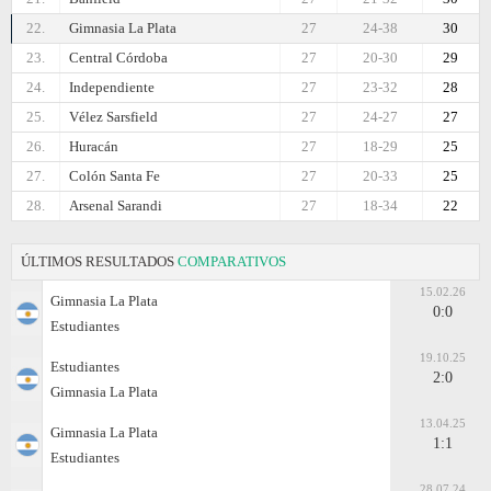
22.
Gimnasia La Plata
27
24-38
30
23.
Central Córdoba
27
20-30
29
24.
Independiente
27
23-32
28
25.
Vélez Sarsfield
27
24-27
27
26.
Huracán
27
18-29
25
27.
Colón Santa Fe
27
20-33
25
28.
Arsenal Sarandi
27
18-34
22
ÚLTIMOS RESULTADOS
COMPARATIVOS
15.02.26
Gimnasia La Plata
0:0
Estudiantes
19.10.25
Estudiantes
2:0
Gimnasia La Plata
13.04.25
Gimnasia La Plata
1:1
Estudiantes
28.07.24