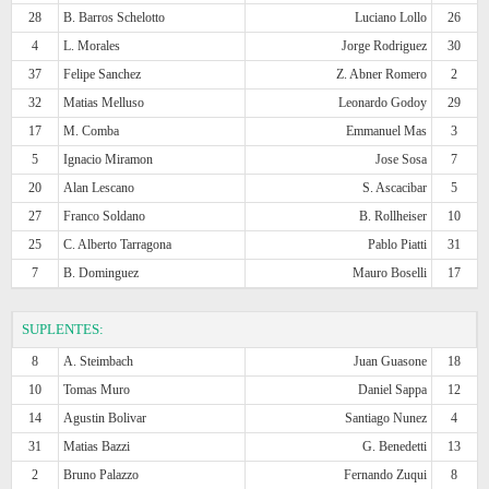
28
B. Barros Schelotto
Luciano Lollo
26
4
L. Morales
Jorge Rodriguez
30
37
Felipe Sanchez
Z. Abner Romero
2
32
Matias Melluso
Leonardo Godoy
29
17
M. Comba
Emmanuel Mas
3
5
Ignacio Miramon
Jose Sosa
7
20
Alan Lescano
S. Ascacibar
5
27
Franco Soldano
B. Rollheiser
10
25
C. Alberto Tarragona
Pablo Piatti
31
7
B. Dominguez
Mauro Boselli
17
SUPLENTES:
8
A. Steimbach
Juan Guasone
18
10
Tomas Muro
Daniel Sappa
12
14
Agustin Bolivar
Santiago Nunez
4
31
Matias Bazzi
G. Benedetti
13
2
Bruno Palazzo
Fernando Zuqui
8