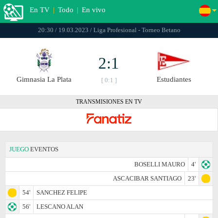
En TV
|
Todo
|
En vivo
20:30 / 19.03.2023 / Liga Profesional - Torneo Betano
2:1
Gimnasia La Plata
Estudiantes
[ 0:1 ]
TRANSMISIONES EN TV
JUEGO
EVENTOS
BOSELLI MAURO
4'
ASCACIBAR SANTIAGO
23'
54'
SANCHEZ FELIPE
56'
LESCANO ALAN