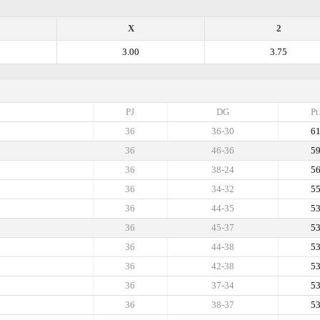
X
2
3.00
3.75
PJ
DG
Pt
36
36-30
6
36
46-36
5
36
38-24
5
36
34-32
5
36
44-35
5
36
45-37
5
36
44-38
5
36
42-38
5
36
37-34
5
36
38-37
5