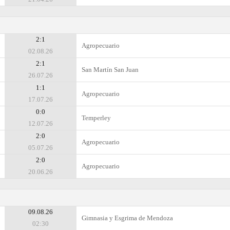
2:1
Agropecuario
02.08.26
2:1
San Martín San Juan
26.07.26
1:1
Agropecuario
17.07.26
0:0
Temperley
12.07.26
2:0
Agropecuario
05.07.26
2:0
Agropecuario
20.06.26
09.08.26
Gimnasia y Esgrima de Mendoza
02:30