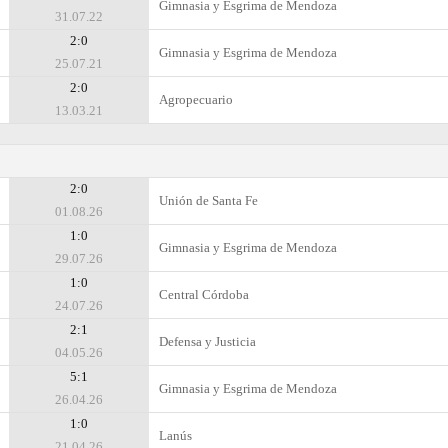
Gimnasia y Esgrima de Mendoza
31.07.22
2:0
Gimnasia y Esgrima de Mendoza
25.07.21
2:0
Agropecuario
13.03.21
2:0
Unión de Santa Fe
01.08.26
1:0
Gimnasia y Esgrima de Mendoza
29.07.26
1:0
Central Córdoba
24.07.26
2:1
Defensa y Justicia
04.05.26
5:1
Gimnasia y Esgrima de Mendoza
26.04.26
1:0
Lanús
21.04.26