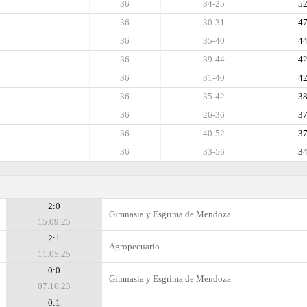
36
34-25
5
36
30-31
4
36
35-40
4
36
39-44
4
36
31-40
4
36
35-42
3
36
26-36
3
36
40-52
3
36
33-56
3
2:0
Gimnasia y Esgrima de Mendoza
15.09.25
2:1
Agropecuario
11.05.25
0:0
Gimnasia y Esgrima de Mendoza
07.10.23
0:1