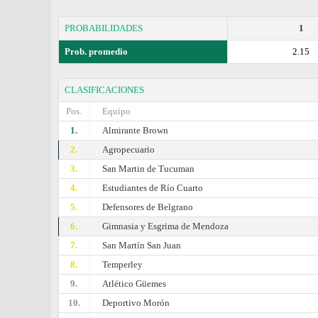
PROBABILIDADES
1
Prob. promedio
2.15
CLASIFICACIONES
Pos.
Equipo
1.
Almirante Brown
2.
Agropecuario
3.
San Martin de Tucuman
4.
Estudiantes de Río Cuarto
5.
Defensores de Belgrano
6.
Gimnasia y Esgrima de Mendoza
7.
San Martín San Juan
8.
Temperley
9.
Atlético Güemes
10.
Deportivo Morón