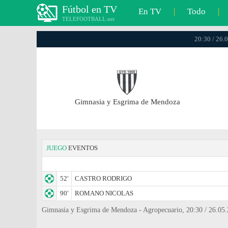
Fútbol en TV
En TV
|
Todo
|
TELEFOOTBALL.net
20:30 / 26.
Gimnasia y Esgrima de Mendoza
JUEGO
EVENTOS
52'
CASTRO RODRIGO
90'
ROMANO NICOLAS
Gimnasia y Esgrima de Mendoza - Agropecuario, 20:30 / 26.05.