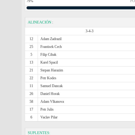
79%
PO
ALINEACIÓN
:
3-4-3
12
Adam Zadrazil
25
Frantisek Cech
5
Filip Cihak
13
Karel Spacil
21
Stepan Harazim
22
Petr Kodes
11
Samuel Dancak
26
Daniel Horak
58
Adam Vlkanova
17
Petr Julis
6
Vaclav Pilar
SUPLENTES: