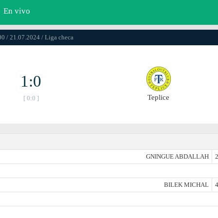
En vivo
0 / 21.07.2024 / Liga checa
1:0
Teplice
[ 0:0 ]
GNINGUE ABDALLAH
2
BILEK MICHAL
4