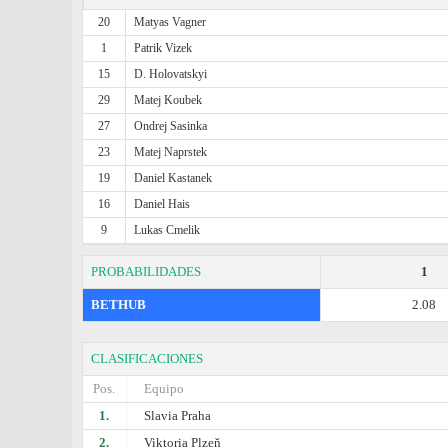
20
Matyas Vagner
1
Patrik Vizek
15
D. Holovatskyi
29
Matej Koubek
27
Ondrej Sasinka
23
Matej Naprstek
19
Daniel Kastanek
16
Daniel Hais
9
Lukas Cmelik
PROBABILIDADES
1
BETHUB
2.08
CLASIFICACIONES
Pos.
Equipo
1.
Slavia Praha
2.
Viktoria Plzeň