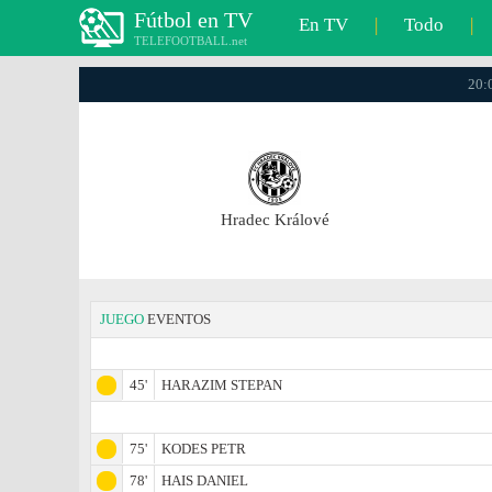
Fútbol en TV
En TV
|
Todo
|
TELEFOOTBALL.net
20:0
Hradec Králové
JUEGO
EVENTOS
45'
HARAZIM STEPAN
75'
KODES PETR
78'
HAIS DANIEL