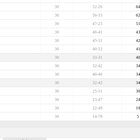
30
52-26
6
30
56-33
6
30
47-25
5
30
46-41
4
30
45-31
4
30
40-52
4
30
33-31
4
30
32-42
3
30
40-40
3
30
32-42
3
30
25-51
3
30
23-47
2
30
22-49
1
30
14-78
5