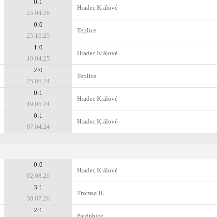
0:1
Hradec Králové
25.04.26
0:0
Teplice
25.10.25
1:0
Hradec Králové
19.04.25
2:0
Teplice
25.05.24
0:1
Hradec Králové
19.05.24
0:1
Hradec Králové
07.04.24
0:0
Hradec Králové
02.08.26
3:1
Tromsø IL
30.07.26
2:1
Pardubice