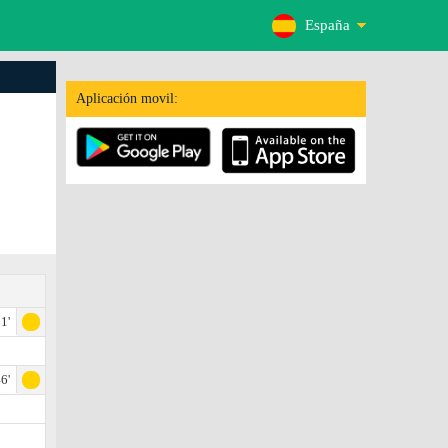
España
Aplicación movil:
1'
6'