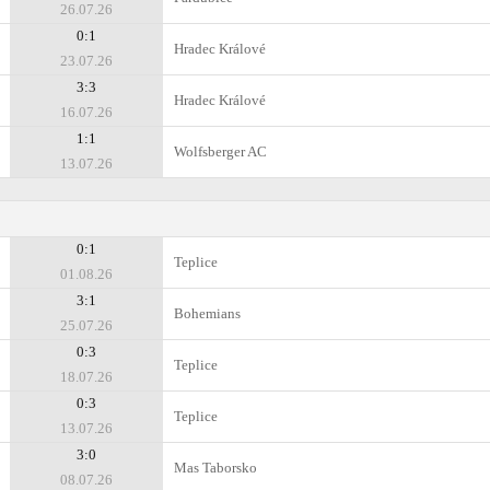
26.07.26
0:1
Hradec Králové
23.07.26
3:3
Hradec Králové
16.07.26
1:1
Wolfsberger AC
13.07.26
0:1
Teplice
01.08.26
3:1
Bohemians
25.07.26
0:3
Teplice
18.07.26
0:3
Teplice
13.07.26
3:0
Mas Taborsko
08.07.26