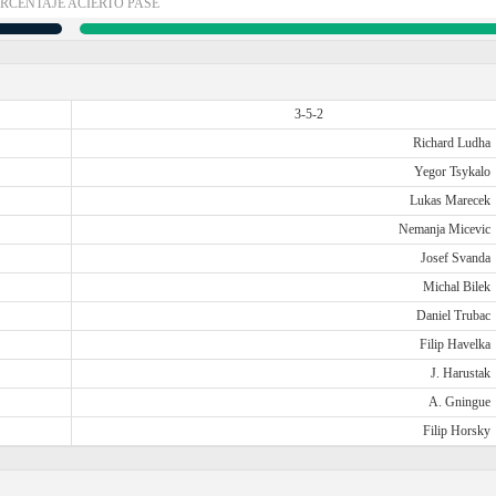
RCENTAJE ACIERTO PASE
3-5-2
Richard Ludha
Yegor Tsykalo
Lukas Marecek
Nemanja Micevic
Josef Svanda
Michal Bilek
Daniel Trubac
Filip Havelka
J. Harustak
A. Gningue
Filip Horsky