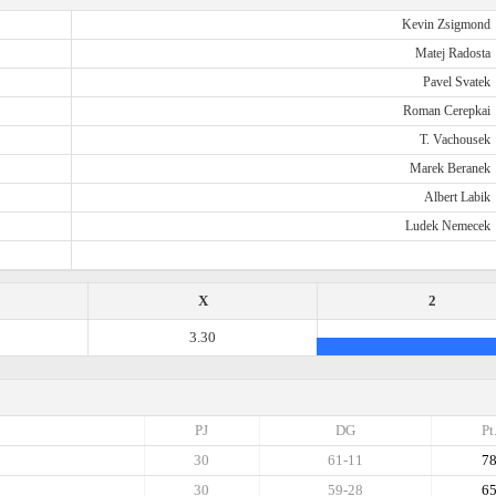
Kevin Zsigmond
Matej Radosta
Pavel Svatek
Roman Cerepkai
T. Vachousek
Marek Beranek
Albert Labik
Ludek Nemecek
X
2
3.30
PJ
DG
Pt
30
61-11
7
30
59-28
6