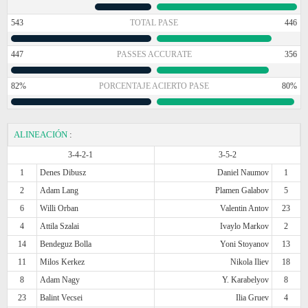
543
TOTAL PASE
446
447
PASSES ACCURATE
356
82%
PORCENTAJE ACIERTO PASE
80%
ALINEACIÓN
:
3-4-2-1
3-5-2
1
Denes Dibusz
Daniel Naumov
1
2
Adam Lang
Plamen Galabov
5
6
Willi Orban
Valentin Antov
23
4
Attila Szalai
Ivaylo Markov
2
14
Bendeguz Bolla
Yoni Stoyanov
13
11
Milos Kerkez
Nikola Iliev
18
8
Adam Nagy
Y. Karabelyov
8
23
Balint Vecsei
Ilia Gruev
4