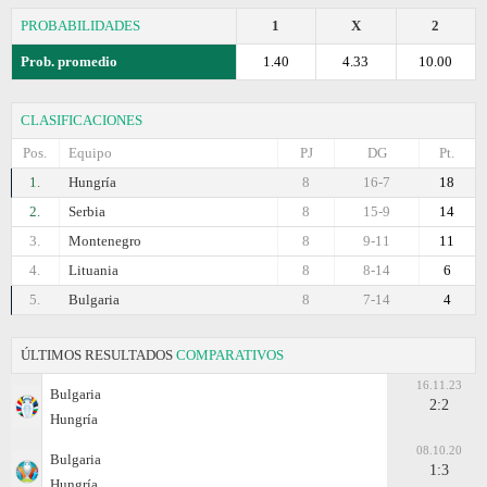
PROBABILIDADES
1
X
2
Prob. promedio
1.40
4.33
10.00
CLASIFICACIONES
Pos.
Equipo
PJ
DG
Pt.
1.
Hungría
8
16-7
18
2.
Serbia
8
15-9
14
3.
Montenegro
8
9-11
11
4.
Lituania
8
8-14
6
5.
Bulgaria
8
7-14
4
ÚLTIMOS RESULTADOS
COMPARATIVOS
16.11.23
Bulgaria
2:2
Hungría
08.10.20
Bulgaria
1:3
Hungría