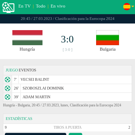
En TV
|
Todo
|
En vivo
20:45 / 27.03.2023 / Clasificación para la Eurocopa 2024
3:0
Hungría
Bulgaria
[ 3:0 ]
JUEGO
EVENTOS
7'
VECSEI BALINT
26'
SZOBOSZLAI DOMINIK
39'
ADAM MARTIN
Hungría - Bulgaria, 20:45 / 27.03.2023, lunes, Clasificación para la Eurocopa 2024
ESTADÍSTICAS
9
TIROS A PUERTA
2