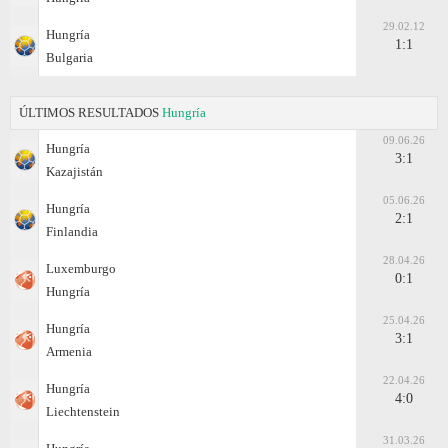
29.02.12
Hungría
1:1
Bulgaria
ÚLTIMOS RESULTADOS
Hungría
09.06.26
Hungría
3:1
Kazajistán
05.06.26
Hungría
2:1
Finlandia
28.04.26
Luxemburgo
0:1
Hungría
25.04.26
Hungría
3:1
Armenia
22.04.26
Hungría
4:0
Liechtenstein
31.03.26