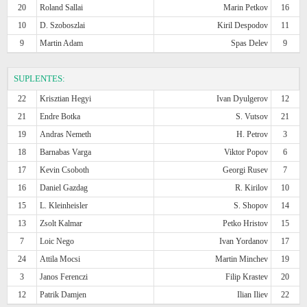
20
Roland Sallai
Marin Petkov
16
10
D. Szoboszlai
Kiril Despodov
11
9
Martin Adam
Spas Delev
9
SUPLENTES:
22
Krisztian Hegyi
Ivan Dyulgerov
12
21
Endre Botka
S. Vutsov
21
19
Andras Nemeth
H. Petrov
3
18
Barnabas Varga
Viktor Popov
6
17
Kevin Csoboth
Georgi Rusev
7
16
Daniel Gazdag
R. Kirilov
10
15
L. Kleinheisler
S. Shopov
14
13
Zsolt Kalmar
Petko Hristov
15
7
Loic Nego
Ivan Yordanov
17
24
Attila Mocsi
Martin Minchev
19
3
Janos Ferenczi
Filip Krastev
20
12
Patrik Damjen
Ilian Iliev
22