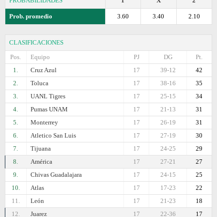
PROBABILIDADES
1
X
2
Prob. promedio
3.60
3.40
2.10
CLASIFICACIONES
Pos.
Equipo
PJ
DG
Pt.
1.
Cruz Azul
17
39-12
42
2.
Toluca
17
38-16
35
3.
UANL Tigres
17
25-15
34
4.
Pumas UNAM
17
21-13
31
5.
Monterrey
17
26-19
31
6.
Atlеtico San Luis
17
27-19
30
7.
Tijuana
17
24-25
29
8.
América
17
27-21
27
9.
Chivas Guadalajara
17
24-15
25
10.
Atlas
17
17-23
22
11.
León
17
21-23
18
12.
Juаrez
17
22-36
17