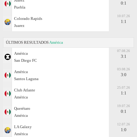
Juаrez
0:1
Puebla
10.07.26
Colorado Rapids
1:1
Juаrez
ÚLTIMOS RESULTADOS
América
07.08.26
América
3:1
San Diego FC
03.08.26
América
3:0
Santos Laguna
25.07.26
Club Atlante
1:1
América
19.07.26
Querétaro
0:1
América
12.07.26
LA Galaxy
1:0
América