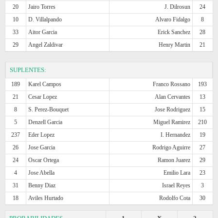
20
Jairo Torres
J. Dilrosun
24
10
D. Villalpando
Alvaro Fidalgo
8
33
Aitor Garcia
Erick Sanchez
28
29
Angel Zaldivar
Henry Martin
21
SUPLENTES:
189
Karel Campos
Franco Rossano
193
21
Cesar Lopez
Alan Cervantes
13
8
S. Perez-Bouquet
Jose Rodriguez
15
5
Denzell Garcia
Miguel Ramirez
210
237
Eder Lopez
I. Hernandez
19
26
Jose Garcia
Rodrigo Aguirre
27
24
Oscar Ortega
Ramon Juarez
29
4
Jose Abella
Emilio Lara
23
31
Benny Diaz
Israel Reyes
3
18
Aviles Hurtado
Rodolfo Cota
30