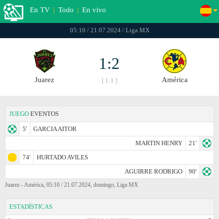
En TV
|
Todo
|
En vivo
05:10 / 21.07.2024 / Liga MX
1:2
Juаrez
América
[ 1:1 ]
JUEGO
EVENTOS
5'
GARCIA AITOR
MARTIN HENRY
21'
74'
HURTADO AVILES
AGUIRRE RODRIGO
90'
Juаrez - América, 05:10 / 21.07.2024, domingo, Liga MX
ESTADÍSTICAS