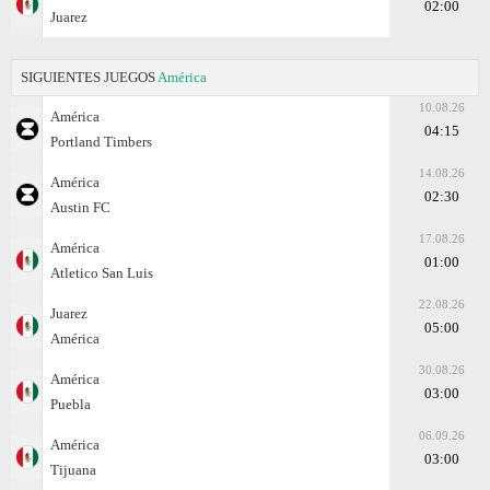
02:00
Juаrez
SIGUIENTES JUEGOS
América
10.08.26
América
04:15
Portland Timbers
14.08.26
América
02:30
Austin FC
17.08.26
América
01:00
Atlеtico San Luis
22.08.26
Juаrez
05:00
América
30.08.26
América
03:00
Puebla
06.09.26
América
03:00
Tijuana