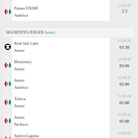
11.05.26
Pumas UNAM
3:3
América
SIGUIENTES JUEGOS
Juаrez
12.08.26
Real Salt Lake
03:30
Juаrez
16.08.26
Monterrey
03:00
Juаrez
22.08.26
Juаrez
05:00
América
31.08.26
Toluca
02:00
Juаrez
05.09.26
Juаrez
05:00
Pachuca
14.09.26
Santos Laguna