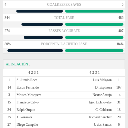
4
GOALKEEPER SAVES
5
344
TOTAL PASE
486
274
PASSES ACCURATE
407
80%
PORCENTAJE ACIERTO PASE
84%
ALINEACIÓN
:
4-2-3-1
4-2-3-1
1
S. Jurado Roca
Luis Malagon
1
14
Edson Fernando
D. Espinoza
197
3
Moises Mosquera
Nestor Araujo
14
15
Francisco Calvo
Igor Lichnovsky
31
34
Ralph Orquin
C. Calderon
18
25
J. Gonzalez
Richard Sanchez
20
27
Diego Campillo
J. dos Santos
6