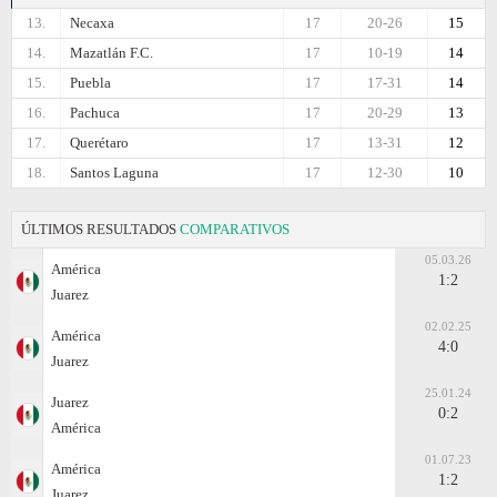
13.
Necaxa
17
20-26
15
14.
Mazatlán F.C.
17
10-19
14
15.
Puebla
17
17-31
14
16.
Pachuca
17
20-29
13
17.
Querétaro
17
13-31
12
18.
Santos Laguna
17
12-30
10
ÚLTIMOS RESULTADOS
COMPARATIVOS
05.03.26
América
1:2
Juаrez
02.02.25
América
4:0
Juаrez
25.01.24
Juаrez
0:2
América
01.07.23
América
1:2
Juаrez