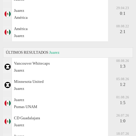
29.04.23
Juаrez
0:1
América
08.08.22
América
2:1
Juаrez
ÚLTIMOS RESULTADOS
Juаrez
08.08.26
Vancouver Whitecaps
1:3
Juаrez
05.08.26
Minnesota United
1:2
Juаrez
01.08.26
Juаrez
1:5
Pumas UNAM
26.07.26
CD Guadalajara
1:0
Juаrez
18.07.26