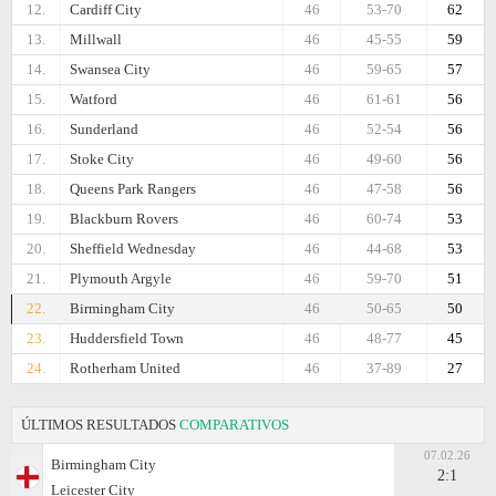
12.
Cardiff City
46
53-70
62
13.
Millwall
46
45-55
59
14.
Swansea City
46
59-65
57
15.
Watford
46
61-61
56
16.
Sunderland
46
52-54
56
17.
Stoke City
46
49-60
56
18.
Queens Park Rangers
46
47-58
56
19.
Blackburn Rovers
46
60-74
53
20.
Sheffield Wednesday
46
44-68
53
21.
Plymouth Argyle
46
59-70
51
22.
Birmingham City
46
50-65
50
23.
Huddersfield Town
46
48-77
45
24.
Rotherham United
46
37-89
27
ÚLTIMOS RESULTADOS
COMPARATIVOS
07.02.26
Birmingham City
2:1
Leicester City