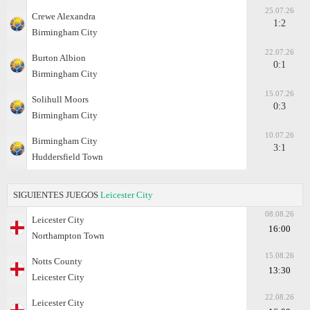
25.07.26
Crewe Alexandra
1:2
Birmingham City
22.07.26
Burton Albion
0:1
Birmingham City
15.07.26
Solihull Moors
0:3
Birmingham City
10.07.26
Birmingham City
3:1
Huddersfield Town
SIGUIENTES JUEGOS
Leicester City
08.08.26
Leicester City
16:00
Northampton Town
15.08.26
Notts County
13:30
Leicester City
22.08.26
Leicester City