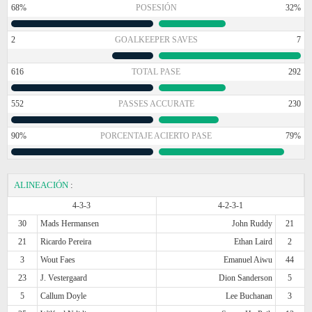
68%
POSESIÓN
32%
2
GOALKEEPER SAVES
7
616
TOTAL PASE
292
552
PASSES ACCURATE
230
90%
PORCENTAJE ACIERTO PASE
79%
ALINEACIÓN
:
4-3-3
4-2-3-1
30
Mads Hermansen
John Ruddy
21
21
Ricardo Pereira
Ethan Laird
2
3
Wout Faes
Emanuel Aiwu
44
23
J. Vestergaard
Dion Sanderson
5
5
Callum Doyle
Lee Buchanan
3