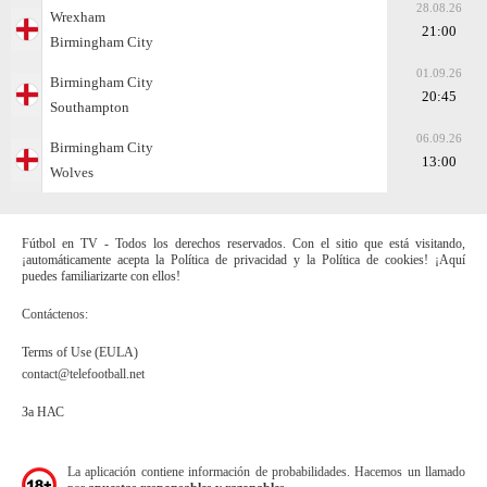
28.08.26
Wrexham
21:00
Birmingham City
01.09.26
Birmingham City
20:45
Southampton
06.09.26
Birmingham City
13:00
Wolves
Fútbol en TV - Todos los derechos reservados. Con el sitio que está visitando,
¡automáticamente acepta la Política de privacidad y la Política de cookies! ¡Aquí
puedes familiarizarte con ellos!
Contáctenos:
Terms of Use (EULA)
contact@telefootball.net
За НАС
La aplicación contiene información de probabilidades. Hacemos un llamado