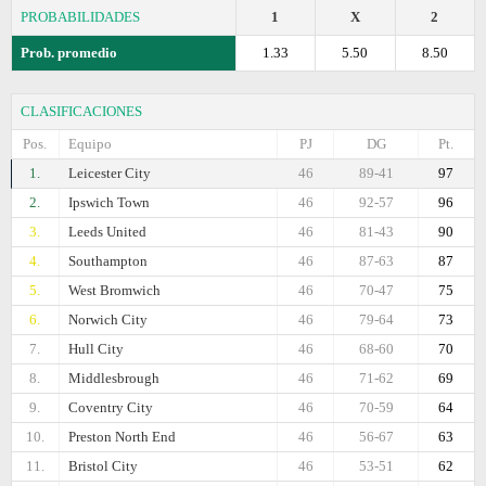
PROBABILIDADES
1
X
2
Prob. promedio
1.33
5.50
8.50
CLASIFICACIONES
Pos.
Equipo
PJ
DG
Pt.
1.
Leicester City
46
89-41
97
2.
Ipswich Town
46
92-57
96
3.
Leeds United
46
81-43
90
4.
Southampton
46
87-63
87
5.
West Bromwich
46
70-47
75
6.
Norwich City
46
79-64
73
7.
Hull City
46
68-60
70
8.
Middlesbrough
46
71-62
69
9.
Coventry City
46
70-59
64
10.
Preston North End
46
56-67
63
11.
Bristol City
46
53-51
62