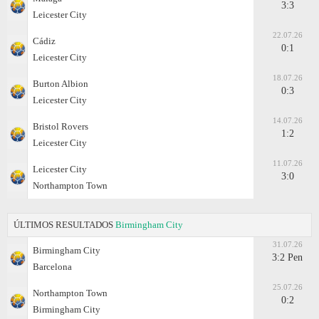
3:3
Leicester City
22.07.26
Cádiz
0:1
Leicester City
18.07.26
Burton Albion
0:3
Leicester City
14.07.26
Bristol Rovers
1:2
Leicester City
11.07.26
Leicester City
3:0
Northampton Town
ÚLTIMOS RESULTADOS
Birmingham City
31.07.26
Birmingham City
3:2 Pen
Barcelona
25.07.26
Northampton Town
0:2
Birmingham City