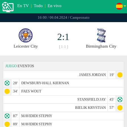
En TV
|
Todo
|
En vivo
16:00 / 06.04.2024 / Campeonato
2:1
Leicester City
Birmingham City
[ 1:1 ]
JUEGO
EVENTOS
JAMES JORDAN
19'
28'
DEWSBURY-HALL KIERNAN
34'
FAES WOUT
STANSFIELD JAY
45'
BIELIK KRYSTIAN
57'
87'
MAVIDIDI STEPHY
89'
MAVIDIDI STEPHY