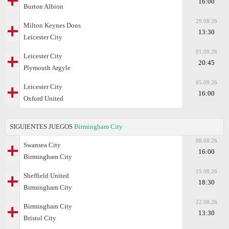
16:00
Burton Albion
29.08.26
Milton Keynes Dons
13:30
Leicester City
01.09.26
Leicester City
20:45
Plymouth Argyle
05.09.26
Leicester City
16:00
Oxford United
SIGUIENTES JUEGOS
Birmingham City
08.08.26
Swansea City
16:00
Birmingham City
15.08.26
Sheffield United
18:30
Birmingham City
22.08.26
Birmingham City
13:30
Bristol City