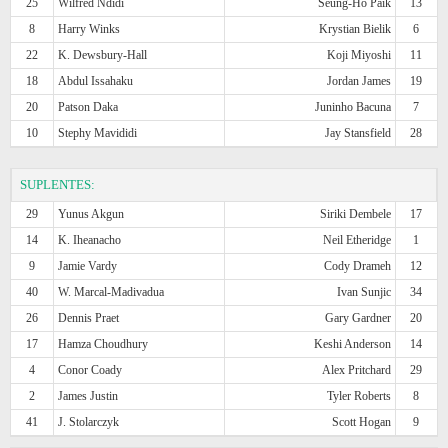
25
Wilfred Ndidi
Seung-Ho Paik
13
8
Harry Winks
Krystian Bielik
6
22
K. Dewsbury-Hall
Koji Miyoshi
11
18
Abdul Issahaku
Jordan James
19
20
Patson Daka
Juninho Bacuna
7
10
Stephy Mavididi
Jay Stansfield
28
SUPLENTES:
29
Yunus Akgun
Siriki Dembele
17
14
K. Iheanacho
Neil Etheridge
1
9
Jamie Vardy
Cody Drameh
12
40
W. Marcal-Madivadua
Ivan Sunjic
34
26
Dennis Praet
Gary Gardner
20
17
Hamza Choudhury
Keshi Anderson
14
4
Conor Coady
Alex Pritchard
29
2
James Justin
Tyler Roberts
8
41
J. Stolarczyk
Scott Hogan
9