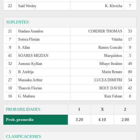
22
Said Wesley
K. Khvicha
7
SUPLENTES:
21
Haidara Amadou
CORDIER THOMAS
53
7
Sotoca Florian
Vitinha
17
9
S. Allan
Ramos Goncalo
9
41
SOARES MEZIAN
Marquinhos
5
32
Antonio Kyllian
Mbaye Ibrahim
49
5
B. Andrija
Marin Renato
89
27
Masuaku Arthur
LUCEA DIMITRI
54
10
Thauvin Florian
BOLY DAVID
42
16
G. Mathieu
Ruiz Fabian
8
PROBABILIDADES
1
X
2
Prob. promedio
3.20
4.10
2.00
CLASIFICACIONES