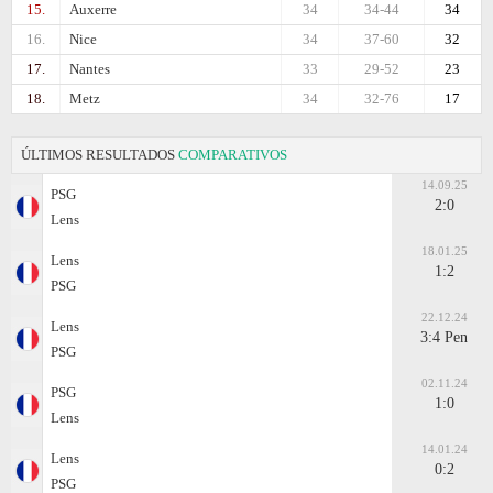
15.
Auxerre
34
34-44
34
16.
Nice
34
37-60
32
17.
Nantes
33
29-52
23
18.
Metz
34
32-76
17
ÚLTIMOS RESULTADOS
COMPARATIVOS
14.09.25
PSG
2:0
Lens
18.01.25
Lens
1:2
PSG
22.12.24
Lens
3:4 Pen
PSG
02.11.24
PSG
1:0
Lens
14.01.24
Lens
0:2
PSG