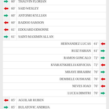
60'
THAUVIN FLORIAN
60'
SAID WESLEY
60'
ANTONIO KYLLIAN
60'
BAIDOO SAMSON
61'
EDOUARD ODSONNE
61'
SAINT-MAXIMIN ALLAN
HERNANDEZ LUCAS
61'
RUIZ FABIAN
61'
RAMOS GONCALO
72'
KVARATSKHELIA KHVICHA
72'
MBAYE IBRAHIM
76'
DEMBELE OUSMANE
76'
NEVES JOAO
76'
LUCEA DIMITRI
76'
85'
AGUILAR RUBEN
85'
BULATOVIC ANDRIJA