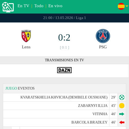
En TV
|
Todo
|
En vivo
21:00 / 13.05.2026 / Liga 1
0:2
Lens
PSG
[ 0:1 ]
TRANSMISIONES EN TV
JUEGO
EVENTOS
KVARATSKHELIA KHVICHA (DEMBELE OUSMANE)
29'
ZABARNYI ILLIA
45'
VITINHA
46'
BARCOLA BRADLEY
46'