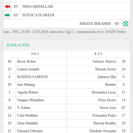
85'
SIMA ABDALLAH
85'
SOTOCA FLORIAN
MBAYE IBRAHIM
90'
Lens - PSG, 21:00 / 13.05.2026, miercoles, Liga 1 , transmisiones en tv: DAZN Online
ALINEACIÓN
:
3-4-3
4-3-3
40
Risser Robin
Safonov Matvey
39
25
Ganiou Ismaelo
Mayulu Senny
24
6
BAIDOO SAMSON
Zabarnyi Illia
6
20
Sarr Malang
Beraldo
4
2
Aguilar Ruben
Hernandez Lucas
21
8
Sangare Mamadou
Doue Desire
14
28
T. Adrien
Neves Joao
87
14
Udol Matthieu
Fernandez Pedro
27
19
Sima Abdallah
Barcola Bradley
29
11
Edouard Odsonne
Dembele Ousmane
10