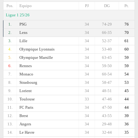
Pos.
Equipo
PJ
DG
Pt.
Ligue 1 25/26
1.
PSG
34
74-29
76
2.
Lens
34
66-35
70
3.
Lille
34
52-37
61
4.
Olympique Lyonnais
34
53-40
60
5.
Olympique Marsille
34
63-45
59
6.
Rennes
34
59-50
59
7.
Monaco
34
60-54
54
8.
Strasbourg
34
58-47
53
9.
Lorient
34
48-51
45
10.
Toulouse
33
47-46
44
11.
FC Paris
34
47-50
44
12.
Brest
34
43-55
39
13.
Angers
34
29-48
36
14.
Le Havre
34
32-44
35