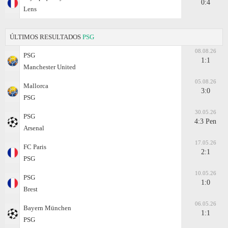
0:4
Lens
ÚLTIMOS RESULTADOS
PSG
08.08.26
PSG
1:1
Manchester United
05.08.26
Mallorca
3:0
PSG
30.05.26
PSG
4:3 Pen
Arsenal
17.05.26
FC Paris
2:1
PSG
10.05.26
PSG
1:0
Brest
06.05.26
Bayern München
1:1
PSG