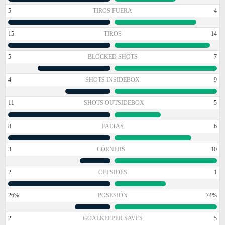
5
TIROS FUERA
4
15
TIROS
14
5
BLOCKED SHOTS
7
4
SHOTS INSIDEBOX
9
11
SHOTS OUTSIDEBOX
5
8
FALTAS
6
3
CÓRNERS
10
2
OFFSIDES
1
26%
POSESIÓN
74%
2
GOALKEEPER SAVES
5