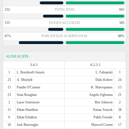
232
TOTAL PASE
665
155
PASSES ACCURATE
585
67%
PORCENTAJE ACIERTO PASE
88%
ALINEACIÓN
:
3-4-3
4-2-3-1
1
L. Bornhoeft Jensen
L. Fabianski
1
25
A. Mitchell
Thilo Kehrer
24
15
Paudie O'Connor
K. Mavropanos
15
23
Sean Roughan
Angelo Ogbonna
21
2
Lasse Soerensen
Ben Johnson
2
11
Ethan Hamilton
Tomas Soucek
28
6
Ethan Erhahon
Pablo Fornals
8
16
Jack Burroughs
Maxwel Cornet
17