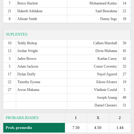
7
Reeco Hackett
Mohammed Kudus
14
21
Hakeeb Adelakun
Said Benrahma
22
8
Alistair Smith
Danny Ings
18
SUPLENTES:
10
Teddy Bishop
Callum Marshall
50
12
Jordan Wright
Divin Mubama
45
3
Jaden Brown
Kaelan Casey
42
5
Adam Jackson
Conor Coventry
32
17
Dylan Duffy
Nayef Aguerd
27
22
Timothy Eyoma
Edson Alvarez
19
27
Jovon Makama
Vladimir Coufal
5
Joseph Anang
49
Daniel Chesters
51
PROBABILIDADES
1
X
2
Prob. promedio
7.50
4.50
1.44