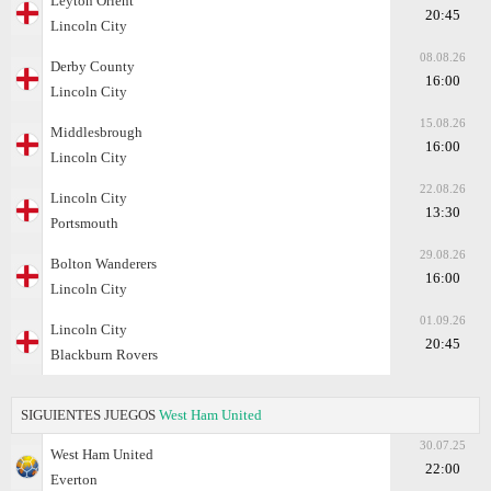
Leyton Orient
20:45
Lincoln City
08.08.26
Derby County
16:00
Lincoln City
15.08.26
Middlesbrough
16:00
Lincoln City
22.08.26
Lincoln City
13:30
Portsmouth
29.08.26
Bolton Wanderers
16:00
Lincoln City
01.09.26
Lincoln City
20:45
Blackburn Rovers
SIGUIENTES JUEGOS
West Ham United
30.07.25
West Ham United
22:00
Everton