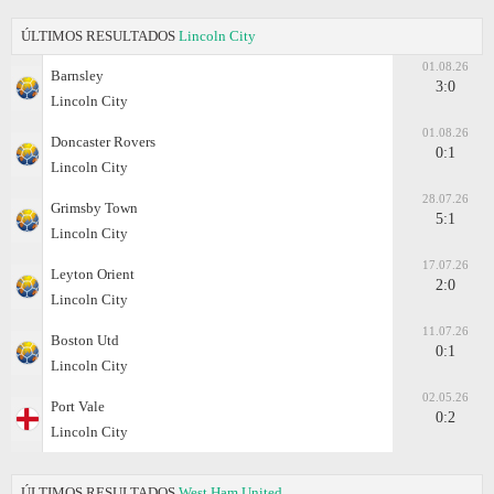
ÚLTIMOS RESULTADOS
Lincoln City
01.08.26
Barnsley
3:0
Lincoln City
01.08.26
Doncaster Rovers
0:1
Lincoln City
28.07.26
Grimsby Town
5:1
Lincoln City
17.07.26
Leyton Orient
2:0
Lincoln City
11.07.26
Boston Utd
0:1
Lincoln City
02.05.26
Port Vale
0:2
Lincoln City
ÚLTIMOS RESULTADOS
West Ham United