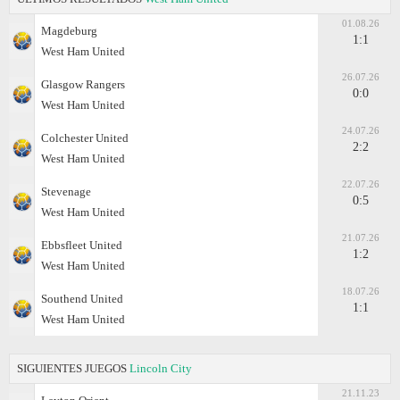
01.08.26
Magdeburg
1:1
West Ham United
26.07.26
Glasgow Rangers
0:0
West Ham United
24.07.26
Colchester United
2:2
West Ham United
22.07.26
Stevenage
0:5
West Ham United
21.07.26
Ebbsfleet United
1:2
West Ham United
18.07.26
Southend United
1:1
West Ham United
SIGUIENTES JUEGOS
Lincoln City
21.11.23