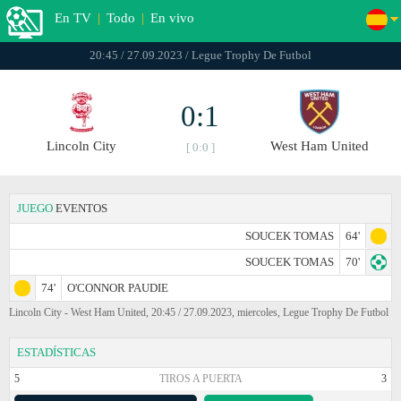
En TV
|
Todo
|
En vivo
20:45 / 27.09.2023 / Legue Trophy De Futbol
0:1
Lincoln City
West Ham United
[ 0:0 ]
JUEGO
EVENTOS
SOUCEK TOMAS
64'
SOUCEK TOMAS
70'
74'
O'CONNOR PAUDIE
Lincoln City - West Ham United, 20:45 / 27.09.2023, miercoles, Legue Trophy De Futbol
ESTADÍSTICAS
5
TIROS A PUERTA
3