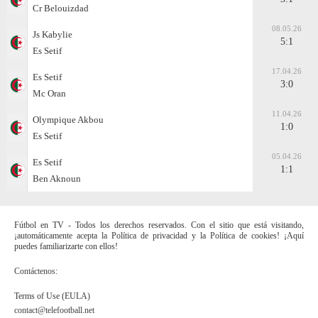
Cr Belouizdad
08.05.26
Js Kabylie
5:1
Es Setif
17.04.26
Es Setif
3:0
Mc Oran
11.04.26
Olympique Akbou
1:0
Es Setif
05.04.26
Es Setif
1:1
Ben Aknoun
Fútbol en TV - Todos los derechos reservados. Con el sitio que está visitando,
¡automáticamente acepta la Política de privacidad y la Política de cookies! ¡Aquí
puedes familiarizarte con ellos!
Contáctenos:
Terms of Use (EULA)
contact@telefootball.net