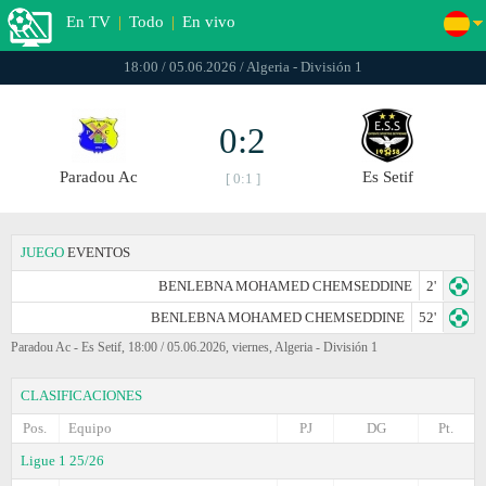
En TV
|
Todo
|
En vivo
18:00 / 05.06.2026 / Algeria - División 1
0:2
Paradou Ac
Es Setif
[ 0:1 ]
JUEGO
EVENTOS
BENLEBNA MOHAMED CHEMSEDDINE
2'
BENLEBNA MOHAMED CHEMSEDDINE
52'
Paradou Ac - Es Setif, 18:00 / 05.06.2026, viernes, Algeria - División 1
CLASIFICACIONES
Pos.
Equipo
PJ
DG
Pt.
Ligue 1 25/26