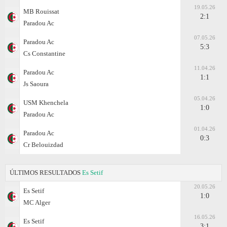
19.05.26
MB Rouissat
2:1
Paradou Ac
07.05.26
Paradou Ac
5:3
Cs Constantine
11.04.26
Paradou Ac
1:1
Js Saoura
05.04.26
USM Khenchela
1:0
Paradou Ac
01.04.26
Paradou Ac
0:3
Cr Belouizdad
ÚLTIMOS RESULTADOS
Es Setif
20.05.26
Es Setif
1:0
MC Alger
16.05.26
Es Setif
3:1