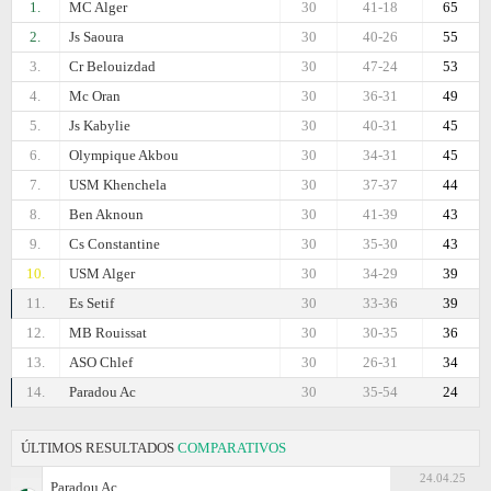
1.
MC Alger
30
41-18
65
2.
Js Saoura
30
40-26
55
3.
Cr Belouizdad
30
47-24
53
4.
Mc Oran
30
36-31
49
5.
Js Kabylie
30
40-31
45
6.
Olympique Akbou
30
34-31
45
7.
USM Khenchela
30
37-37
44
8.
Ben Aknoun
30
41-39
43
9.
Cs Constantine
30
35-30
43
10.
USM Alger
30
34-29
39
11.
Es Setif
30
33-36
39
12.
MB Rouissat
30
30-35
36
13.
ASO Chlef
30
26-31
34
14.
Paradou Ac
30
35-54
24
ÚLTIMOS RESULTADOS
COMPARATIVOS
24.04.25
Paradou Ac