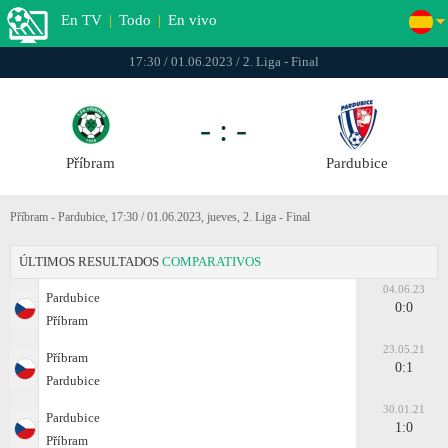
En TV
|
Todo
|
En vivo
17:30 / 01.06.2023 / 2. Liga - Final
- : -
Příbram
Pardubice
Příbram - Pardubice, 17:30 / 01.06.2023, jueves, 2. Liga - Final
ÚLTIMOS RESULTADOS
COMPARATIVOS
04.06.23
Pardubice
0:0
Příbram
23.05.21
Příbram
0:1
Pardubice
30.01.21
Pardubice
1:0
Příbram