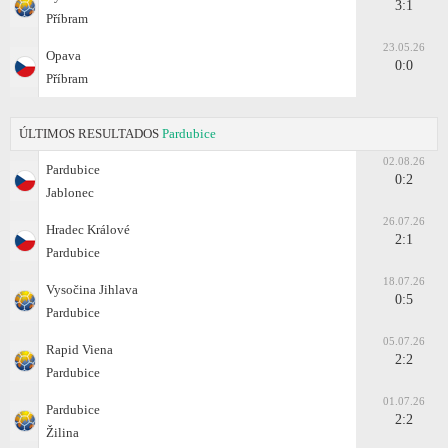
3:1
Příbram
23.05.26
Opava
0:0
Příbram
ÚLTIMOS RESULTADOS
Pardubice
02.08.26
Pardubice
0:2
Jablonec
26.07.26
Hradec Králové
2:1
Pardubice
18.07.26
Vysočina Jihlava
0:5
Pardubice
05.07.26
Rapid Viena
2:2
Pardubice
01.07.26
Pardubice
2:2
Žilina