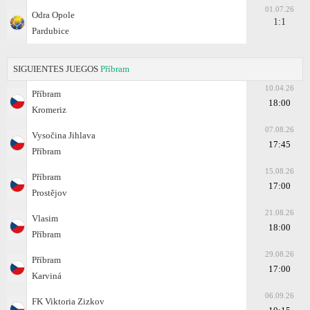
01.07.26
Odra Opole
1:1
Pardubice
SIGUIENTES JUEGOS
Příbram
10.04.26
Příbram
18:00
Kromeriz
07.08.26
Vysočina Jihlava
17:45
Příbram
15.08.26
Příbram
17:00
Prostějov
21.08.26
Vlasim
18:00
Příbram
29.08.26
Příbram
17:00
Karviná
06.09.26
FK Viktoria Zizkov