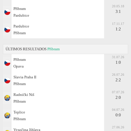
20.05.18
Příbram
3:1
Pardubice
17.11.17
Pardubice
1:2
Příbram
ÚLTIMOS RESULTADOS
Příbram
31.07.26
Příbram
1:0
Opava
26.07.26
Slavia Praha II
2:2
Příbram
07.07.26
Radnički Niš
2:0
Příbram
04.07.26
Teplice
0:0
Příbram
27.06.26
Vysočina Jihlava