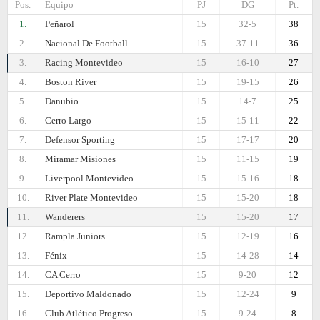
Pos.
Equipo
PJ
DG
Pt.
1.
Peñarol
15
32-5
38
2.
Nacional De Football
15
37-11
36
3.
Racing Montevideo
15
16-10
27
4.
Boston River
15
19-15
26
5.
Danubio
15
14-7
25
6.
Cerro Largo
15
15-11
22
7.
Defensor Sporting
15
17-17
20
8.
Miramar Misiones
15
11-15
19
9.
Liverpool Montevideo
15
15-16
18
10.
River Plate Montevideo
15
15-20
18
11.
Wanderers
15
15-20
17
12.
Rampla Juniors
15
12-19
16
13.
Fénix
15
14-28
14
14.
CA Cerro
15
9-20
12
15.
Deportivo Maldonado
15
12-24
9
16.
Club Atlético Progreso
15
9-24
8