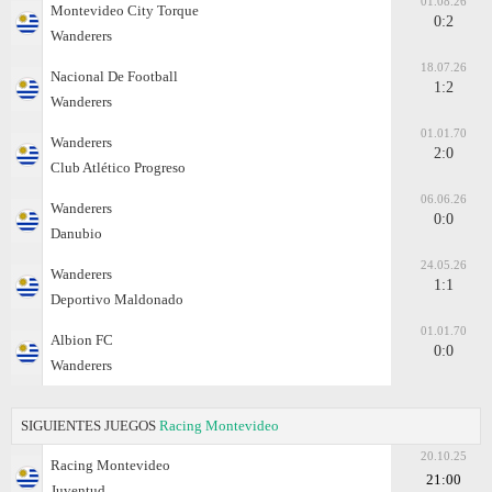
01.08.26
Montevideo City Torque
0:2
Wanderers
18.07.26
Nacional De Football
1:2
Wanderers
01.01.70
Wanderers
2:0
Club Atlético Progreso
06.06.26
Wanderers
0:0
Danubio
24.05.26
Wanderers
1:1
Deportivo Maldonado
01.01.70
Albion FC
0:0
Wanderers
SIGUIENTES JUEGOS
Racing Montevideo
20.10.25
Racing Montevideo
21:00
Juventud