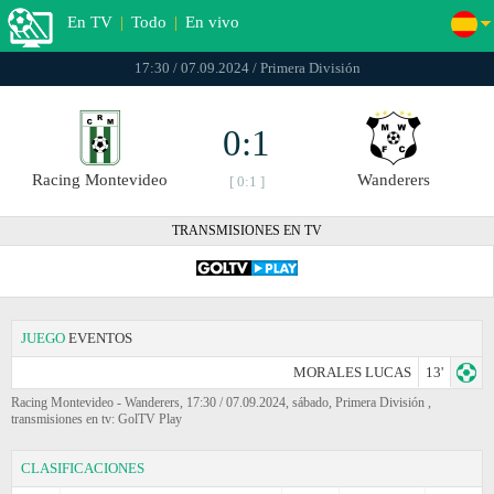
En TV
|
Todo
|
En vivo
17:30 / 07.09.2024 / Primera División
0:1
Racing Montevideo
Wanderers
[ 0:1 ]
TRANSMISIONES EN TV
JUEGO
EVENTOS
MORALES LUCAS
13'
Racing Montevideo - Wanderers, 17:30 / 07.09.2024, sábado, Primera División ,
transmisiones en tv: GolTV Play
CLASIFICACIONES