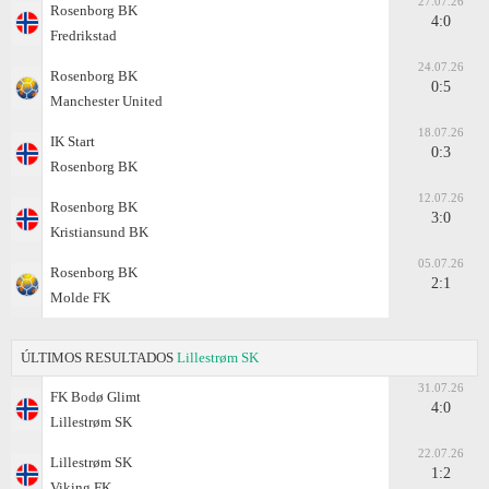
27.07.26
Rosenborg BK
4:0
Fredrikstad
24.07.26
Rosenborg BK
0:5
Manchester United
18.07.26
IK Start
0:3
Rosenborg BK
12.07.26
Rosenborg BK
3:0
Kristiansund BK
05.07.26
Rosenborg BK
2:1
Molde FK
ÚLTIMOS RESULTADOS
Lillestrøm SK
31.07.26
FK Bodø Glimt
4:0
Lillestrøm SK
22.07.26
Lillestrøm SK
1:2
Viking FK