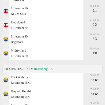
18.07.26
Lillestrøm SK
2:1
KFUM Oslo
11.07.26
Fredrikstad
0:2
Lillestrøm SK
26.06.26
Lillestrøm SK
2:3
Degerfors
20.06.26
Midtjylland
1:0
Lillestrøm SK
SIGUIENTES JUEGOS
Rosenborg BK
30.01.25
IFK Göteborg
20:00
Rosenborg BK
05.02.25
Torpedo Kutaisi
14:00
Rosenborg BK
09.08.26