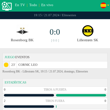
En TV
|
Todo
|
En vivo
19:15 / 21.07.2024 / Eliteserien
0:0
Rosenborg BK
Lillestrøm SK
[ 0:0 ]
JUEGO
EVENTOS
23'
CORNIC LEO
Rosenborg BK - Lillestrøm SK, 19:15 / 21.07.2024, domingo, Eliteserien
ESTADÍSTICAS
0
TIROS A PUERTA
0
2
TIROS FUERA
0