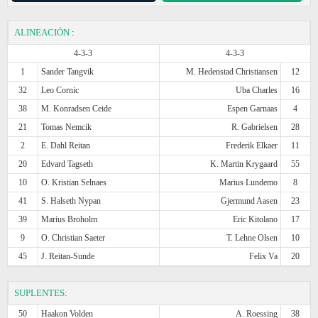
ALINEACIÓN
:
4-3-3
4-3-3
1
Sander Tangvik
M. Hedenstad Christiansen
12
32
Leo Cornic
Uba Charles
16
38
M. Konradsen Ceide
Espen Garnaas
4
21
Tomas Nemcik
R. Gabrielsen
28
2
E. Dahl Reitan
Frederik Elkaer
11
20
Edvard Tagseth
K. Martin Krygaard
55
10
O. Kristian Selnaes
Marius Lundemo
8
41
S. Halseth Nypan
Gjermund Aasen
23
39
Marius Broholm
Eric Kitolano
17
9
O. Christian Saeter
T. Lehne Olsen
10
45
J. Reitan-Sunde
Felix Va
20
SUPLENTES:
50
Haakon Volden
A. Roessing
38