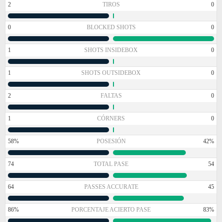
2
TIROS
0
0
BLOCKED SHOTS
0
1
SHOTS INSIDEBOX
0
1
SHOTS OUTSIDEBOX
0
2
FALTAS
0
1
CÓRNERS
0
58%
POSESIÓN
42%
74
TOTAL PASE
54
64
PASSES ACCURATE
45
86%
PORCENTAJE ACIERTO PASE
83%