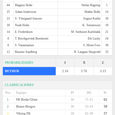
44
Magnus Holte
Stefan Hagerup
1
25
Adam Andersson
Mathis Bolly
14
23
U. Yttergaard Jenssen
August Karlin
18
18
Noah Holm
K. Toennessen
19
14
E. Frederiksen
M. Seehusen Karlsbakk
21
8
T. Borchgrevink Boerkeeiet
Efe Lucky
24
6
S. Vaeaenaenen
S. Moen Foss
30
12
Rasmus Sandberg
H. Langaas Skogvold
33
PROBABILIDADES
1
X
2
BETHUB
2.10
3.70
3.15
CLASIFICACIONES
Pos.
Equipo
PJ
DG
Pt.
1.
FK Bodø Glimt
30
71-31
62
2.
Brann Bergen
30
55-33
59
3.
Viking FK
30
61-39
57