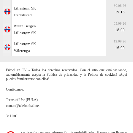
30.08.26
Lillestrøm SK
19:15
Fredrikstad
05.09.26
Brann Bergen
18:00
Lillestrøm SK
12.09.26
Lillestrøm SK
16:00
Vålerenga
Fútbol en TV - Todos los derechos reservados. Con el sitio que está visitando,
¡automáticamente acepta la Política de privacidad y la Política de cookies! ¡Aquí
puedes familiarizarte con ellos!
Contáctenos:
Terms of Use (EULA)
contact@telefootball.net
За НАС
La aplicación contiene información de probabilidades. Hacemos un llamado