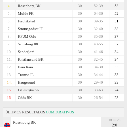
4.
Rosenborg BK
30
52-39
53
5.
Molde FK
30
64-36
52
6.
Fredrikstad
30
39-35
51
7.
Strømsgodset IF
30
32-40
38
8.
KFUM Oslo
30
35-36
37
9.
Sarpsborg 08
30
43-55
37
10.
Sandefjord
30
41-46
34
11.
Kristiansund BK
30
32-45
34
12.
Ham Kam
30
34-39
33
13.
Tromsø IL
30
34-44
33
14.
Haugesund
30
29-46
33
15.
Lillestrøm SK
30
33-63
24
16.
Odds BK
30
26-54
23
ÚLTIMOS RESULTADOS
COMPARATIVOS
10.05.26
Rosenborg BK
2:0